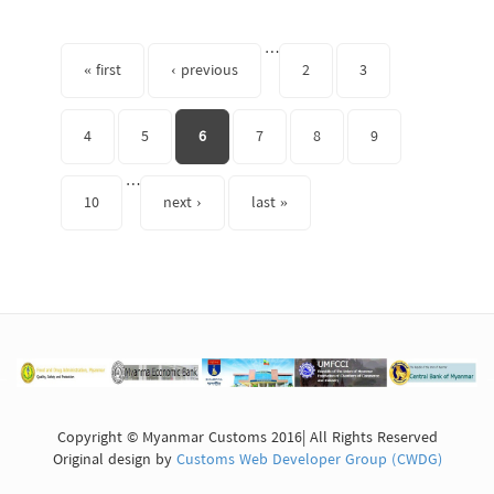
Pages
…
« first
‹ previous
2
3
4
5
6
7
8
9
…
10
next ›
last »
Copyright © Myanmar Customs 2016| All Rights Reserved
Original design by
Customs Web Developer Group (CWDG)