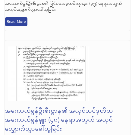
အကောက်ခွန်ဦးစီးဌာန၏ ပြင်ပမှအမှုထမ်းရာထူး (၃၅) နေရာအတွက်
အလုပ်လျှောက်လွှာခေါ်ယူခြင်း
Read More
အကောက်ခွန်ဦးစီးဌာန၏ အလုပ်သင်ဒုတိယ
အကောက်ခွန်မှူး (၄၀) နေရာအတွက် အလုပ်
လျှောက်လွှာခေါ်ယူခြင်း