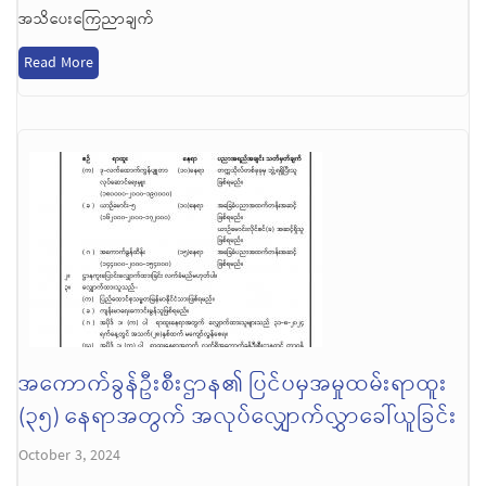
အသိပေးကြေညာချက်
Read More
အကောက်ခွန်ဦးစီးဌာန၏ ပြင်ပမှအမှုထမ်းရာထူး
(၃၅) နေရာအတွက် အလုပ်လျှောက်လွှာခေါ်ယူခြင်း
October 3, 2024