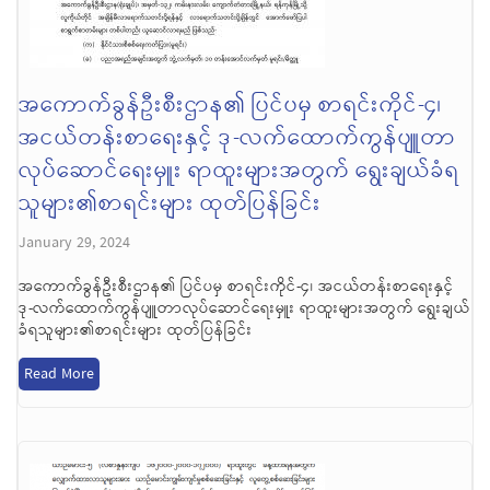
အကောက်ခွန်ဦးစီးဌာန၏ ပြင်ပမှ စာရင်းကိုင်-၄၊
အငယ်တန်းစာရေးနှင့် ဒု-လက်ထောက်ကွန်ပျူတာ
လုပ်ဆောင်ရေးမှူး ရာထူးများအတွက် ရွေးချယ်ခံရ
သူများ၏စာရင်းများ ထုတ်ပြန်ခြင်း
January 29, 2024
အကောက်ခွန်ဦးစီးဌာန၏ ပြင်ပမှ စာရင်းကိုင်-၄၊ အငယ်တန်းစာရေးနှင့်
ဒု-လက်ထောက်ကွန်ပျူတာလုပ်ဆောင်ရေးမှူး ရာထူးများအတွက် ရွေးချယ်
ခံရသူများ၏စာရင်းများ ထုတ်ပြန်ခြင်း
Read More