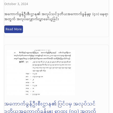
October 3, 2024
အကောက်ခွန်ဦးစီးဌာန၏ အလုပ်သင်ဒုတိယအကောက်ခွန်မှူး (၄၀) နေရာ
အတွက် အလုပ်လျှောက်လွှာခေါ်ယူခြင်း
Read More
အကောက်ခွန်ဦးစီးဌာန၏ ပြင်ပမှ အလုပ်သင်
ဒုတိယအကောက်ခွန်မှူး ရာထူး (၇၀) အတွက်