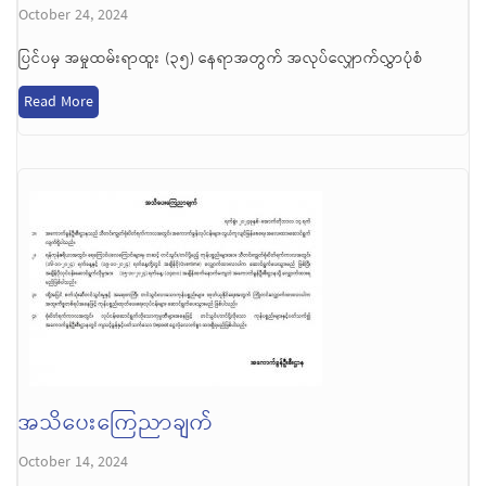
October 24, 2024
ပြင်ပမှ အမှုထမ်းရာထူး (၃၅) နေရာအတွက် အလုပ်လျှောက်လွှာပုံစံ
Read More
အသိပေးကြေညာချက်
October 14, 2024