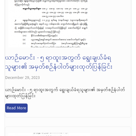
ယာဉ်မောင်း - ၅ ရာထူးအတွက် ရွေးချယ်ခံရ
သူများ၏ အမှတ်စဉ်နံပါတ်များထုတ်ပြန်ခြင်း
December 29, 2023
ယာဉ်မောင်း - ၅ ရာထူးအတွက် ရွေးချယ်ခံရသူများ၏ အမှတ်စဉ်နံပါတ်
များထုတ်ပြန်ခြင်း
Read More