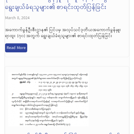
ရွေးချယ်ခံရသူများ၏ စာရင်းထုတ်ပြန်ခြင်း
March 8, 2024
အကောက်ခွန်ဦးစီးဌာန၏ ပြင်ပမှ အလုပ်သင်ဒုတိယအကောက်ခွန်မှူး
ရာထူး (၇၀) အတွက် ရွေးချယ်ခံရသူများ၏ စာရင်းထုတ်ပြန်ခြင်း
Read More