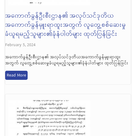
အကောက်ခွန်ဦးစီးဌာန၏ အလုပ်သင်ဒုတိယ
အကောက်ခွန်မှူးရာထူးအတွက် လူတွေ့စစ်ဆေးမှု
ခံယူရမည့်သူများ၏ခုံနံပါတ်များ ထုတ်ပြန်ခြင်း
February 5, 2024
အကောက်ခွန်ဦးစီးဌာန၏ အလုပ်သင်ဒုတိယအကောက်ခွန်မှူးရာထူး
အတွက် လူတွေ့စစ်ဆေးမှုခံယူရမည့်သူများ၏ခုံနံပါတ်များ ထုတ်ပြန်ခြင်း
Read More