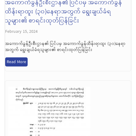
အကောက်ခွန်ဦးစီးဌာန၏ ပြင်ပမှ အကောက်ခွန်
ထိန်းရာထူး (၃၀)နေရာအတွက် ရွေးချယ်ခံရ
သူများ၏ စာရင်းထုတ်ပြန်ခြင်း
February 15, 2024
အကောက်ခွန်ဦးစီးဌာန၏ ပြင်ပမှ အကောက်ခွန်ထိန်းရာထူး (၃၀)နေရာ
အတွက် ရွေးချယ်ခံရသူများ၏ စာရင်းထုတ်ပြန်ခြင်း
Read More