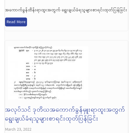
အကောက်ခွန်ထိန်းရာထူးအတွက် ရွေးချယ်ခံရသူများစာရင်းထုတ်ပြန်ခြင်း
Read More
အလုပ်သင် ဒုတိယအကောက်ခွန်မှူးရာထူးအတွက်
ရွေးချယ်ခံရသူများစာရင်းထုတ်ပြန်ခြင်း
March 23, 2022