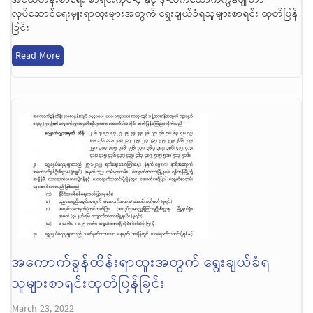
လုပ်ဆောင်ရေးမှူးရာထူးများအတွက် ရွေးချယ်ခံရသူများစာရင်း ထုတ်ပြန်
ခြင်း
Read More
အကောက်ခွန်ထိန်းရာထူးအတွက် ရွေးချယ်ခံရ
သူများစာရင်းထုတ်ပြန်ခြင်း
March 23, 2022