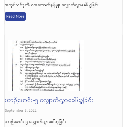
အလုပ်သင်ဒုတိယအကောက်ခွန်မှူး လျှောက်လွှာခေါ်ယူခြင်း
Read More
ယာဉ်မောင်း-၅ လျှောက်လွှာခေါ်ယူခြင်း
September 8, 2022
ယာဉ်မောင်း-၅ လျှောက်လွှာခေါ်ယူခြင်း