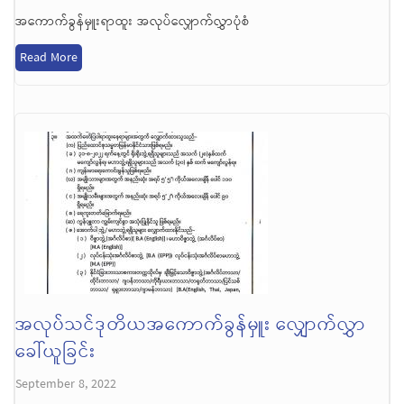
အကောက်ခွန်မှူးရာထူး အလုပ်လျှောက်လွှာပုံစံ
Read More
အလုပ်သင်ဒုတိယအကောက်ခွန်မှူး လျှောက်လွှာ
ခေါ်ယူခြင်း
September 8, 2022