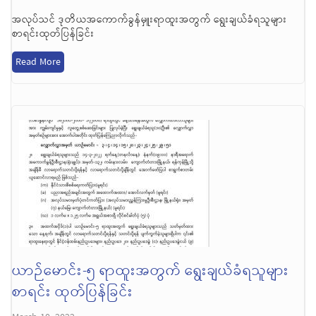
အလုပ်သင် ဒုတိယအကောက်ခွန်မှူးရာထူးအတွက် ရွေးချယ်ခံရသူများ
စာရင်းထုတ်ပြန်ခြင်း
Read More
ယာဉ်မောင်း-၅ ရာထူးအတွက် ရွေးချယ်ခံရသူများ
စာရင်း ထုတ်ပြန်ခြင်း