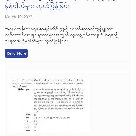
ခုံနံပါတ်များ ထုတ်ပြန်ခြင်း
March 10, 2022
အငယ်တန်းစာရေး၊ စာရင်းကိုင်-၄နှင့် ဒုလက်ထောက်ကွန်ပျူတာ
လုပ်ဆောင်ရေးမှူး ရာထူးများအတွက် လူတွေ့စစ်ဆေးမှု ခံယူရမည့်
သူများ၏ ခုံနံပါတ်များ ထုတ်ပြန်ခြင်း
Read More