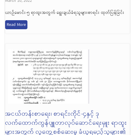
March 10, 2022
ယာဉ်မောင်း-၅ ရာထူးအတွက် ရွေးချယ်ခံရသူများစာရင်း ထုတ်ပြန်ခြင်း
Read More
အငယ်တန်းစာရေး၊ စာရင်းကိုင်-၄နှင့် ဒု
လက်ထောက်ကွန်ပျူတာလုပ်ဆောင်ရေးမှူး ရာထူး
များအတွက် လူတွေ့စစ်ဆေးမှု ခံယူရမည့်သူများ၏