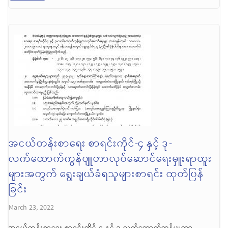
အငယ်တန်းစာရေး စာရင်းကိုင်-၄ နှင့် ဒု-
လက်ထောက်ကွန်ပျူတာလုပ်ဆောင်ရေးမှူးရာထူး
များအတွက် ရွေးချယ်ခံရသူများစာရင်း ထုတ်ပြန်
ခြင်း
March 23, 2022
အငယ်တန်းစာရေး စာရင်းကိုင်-၄ နှင့် ဒု-လက်ထောက်ကွန်ပျူတာ