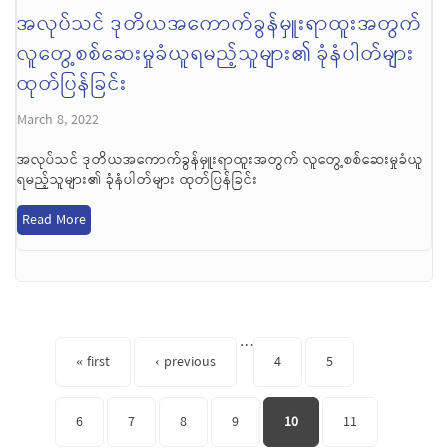
အလုပ်သင် ဒုတိယအကောက်ခွန်မှူးရာထူးအတွက်
လူတွေ့စစ်ဆေးမှုခံယူရမည့်သူများ၏ ခုံနံပါတ်များ
ထုတ်ပြန်ခြင်း
March 8, 2022
အလုပ်သင် ဒုတိယအကောက်ခွန်မှူးရာထူးအတွက် လူတွေ့စစ်ဆေးမှုခံယူ
ရမည့်သူများ၏ ခုံနံပါတ်များ ထုတ်ပြန်ခြင်း
Read More
Pages
…
« first
‹ previous
4
5
6
7
8
9
10
11