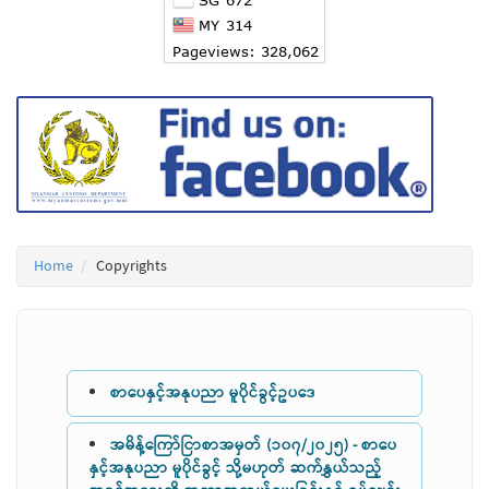
Home
Copyrights
စာပေနှင့်အနုပညာ မူပိုင်ခွင့်ဥပဒေ
အမိန့်ကြော်ငြာစာအမှတ် (၁၀၇/၂၀၂၅) - စာပေ
နှင့်အနုပညာ မူပိုင်ခွင့် သို့မဟုတ် ဆက်နွှယ်သည့်