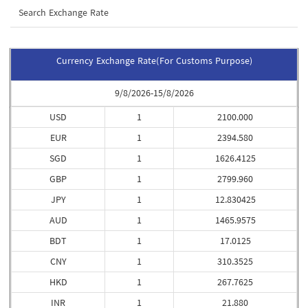
Search Exchange Rate
Currency Exchange Rate(For Customs Purpose)
9/8/2026-15/8/2026
USD
1
2100.000
EUR
1
2394.580
SGD
1
1626.4125
GBP
1
2799.960
JPY
1
12.830425
AUD
1
1465.9575
BDT
1
17.0125
CNY
1
310.3525
HKD
1
267.7625
INR
1
21.880