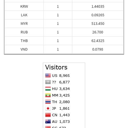
KRW
1
1.44035
LAK
1
0.09265
MYR
1
513.450
RUB
1
26.700
THB
1
62.4325
VND
1
0.0798