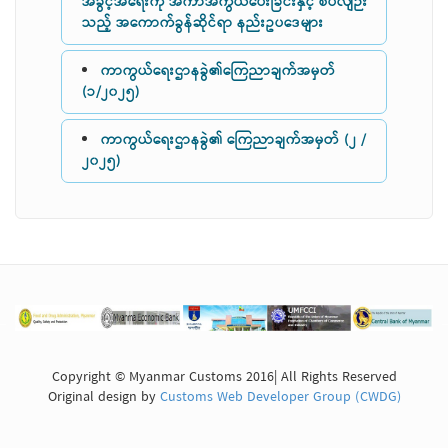
အခွင့်အရေးကို အကာအကွယ်ပေးခြင်းနှင့် စပ်လျဉ်း
သည့် အကောက်ခွန်ဆိုင်ရာ နည်းဥပဒေများ
ကာကွယ်ရေးဌာနခွဲ၏ကြေညာချက်အမှတ်
(၁/၂၀၂၅)
ကာကွယ်ရေးဌာနခွဲ၏ ကြေညာချက်အမှတ် (၂ /
၂၀၂၅)
Copyright © Myanmar Customs 2016| All Rights Reserved
Original design by
Customs Web Developer Group (CWDG)