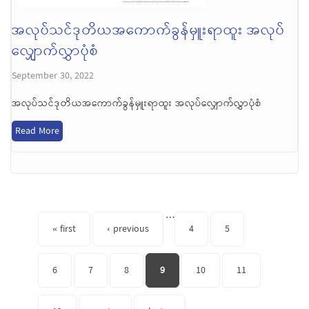
အလုပ်သင်ဒုတိယအကောက်ခွန်မှူးရာထူး အလုပ်
လျှောက်လွှာပုံစံ
September 30, 2022
အလုပ်သင်ဒုတိယအကောက်ခွန်မှူးရာထူး အလုပ်လျှောက်လွှာပုံစံ
Read More
Pages
…
« first
‹ previous
4
5
6
7
8
9
10
11