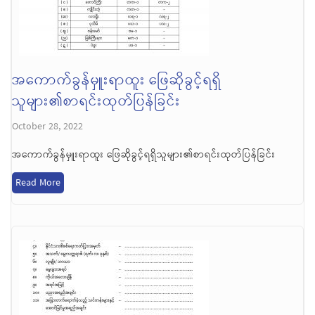
အကောက်ခွန်မှူးရာထူး ဖြေဆိုခွင့်ရရှိ
သူများ၏စာရင်းထုတ်ပြန်ခြင်း
October 28, 2022
အကောက်ခွန်မှူးရာထူး ဖြေဆိုခွင့်ရရှိသူများ၏စာရင်းထုတ်ပြန်ခြင်း
Read More