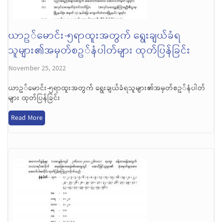
ယာဥ်မောင်း-၅ရာထူးအတွက် ရွေးချယ်ခံရ
သူများ၏အမှတ်စဥ်နံပါတ်များ ထုတ်ပြန်ခြင်း
November 25, 2022
ယာဥ်မောင်း-၅ရာထူးအတွက် ရွေးချယ်ခံရသူများ၏အမှတ်စဥ်နံပါတ်
များ ထုတ်ပြန်ခြင်း
Read More