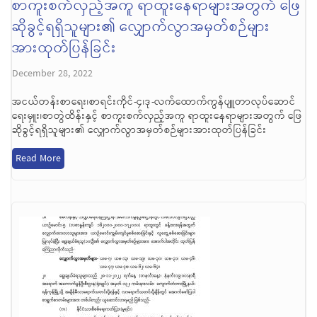
စာကူးစက်လှည့်အကူ ရာထူးနေရာများအတွက် ဖြေ
ဆိုခွင့်ရရှိသူများ၏ လျှောက်လွာအမှတ်စဉ်များ
အားထုတ်ပြန်ခြင်း
December 28, 2022
အငယ်တန်းစာရေး၊စာရင်းကိုင်-၄၊ဒု-လက်ထောက်ကွန်ပျူတာလုပ်ဆောင်
ရေးမှူး၊စာတွဲထိန်းနှင့် စာကူးစက်လှည့်အကူ ရာထူးနေရာများအတွက် ဖြေ
ဆိုခွင့်ရရှိသူများ၏ လျှောက်လွာအမှတ်စဉ်များအားထုတ်ပြန်ခြင်း
Read More