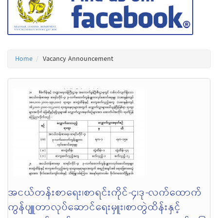
Home
Vacancy Announcement
အငယ်တန်းစာရေး၊စာရင်းကိုင်-၄၊ဒု-လက်ထောက်
ကွန်ပျူတာလုပ်ဆောင်ရေးမှူး၊စာတွဲထိန်းနှင့်