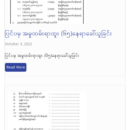
ပြင်ပမှ အမှုထမ်းရာထူး (၆၅)နေရာခေါ်ယူခြင်း
October 3, 2022
ပြင်ပမှ အမှုထမ်းရာထူး (၆၅)နေရာခေါ်ယူခြင်း
Read More