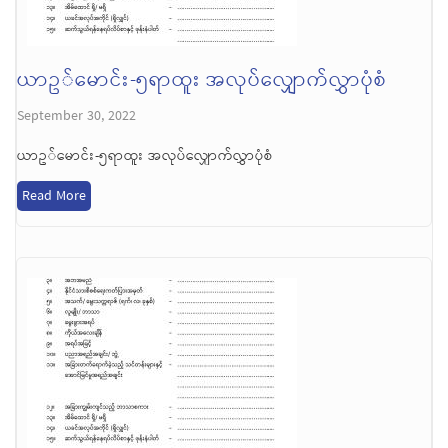
ယာဥ်မောင်း-၅ရာထူး အလုပ်လျှောက်လွှာပုံစံ
September 30, 2022
ယာဥ်မောင်း-၅ရာထူး အလုပ်လျှောက်လွှာပုံစံ
Read More