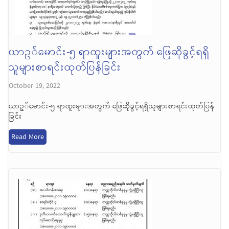
ယာဥ်မောင်း-၅ ရာထူးများအတွက် ဖြေဆိုခွင့်ရရှိ
သူများစာရင်းထုတ်ပြန်ခြင်း
October 19, 2022
ယာဥ်မောင်း-၅ ရာထူးများအတွက် ဖြေဆိုခွင့်ရရှိသူများစာရင်းထုတ်ပြန်
ခြင်း
Read More