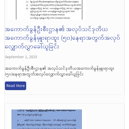
အကောက်ခွန်ဦးစီးဌာန၏ အလုပ်သင်ဒုတိယ
အကောက်ခွန်မှူးရာထူး (၅၀)နေရာအတွက်အလုပ်
လျှောက်လွှာခေါ်ယူခြင်း
September 1, 2025
အကောက်ခွန်ဦးစီးဌာန၏ အလုပ်သင်ဒုတိယအကောက်ခွန်မှူးရာထူး
(၅၀)နေရာအတွက်အလုပ်လျှောက်လွှာခေါ်ယူခြင်း
Read More