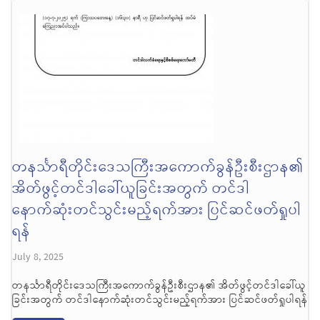
တနင်္သာရီတိုင်းဒေသကြီးအကောက်ခွန်ဦးစီးဌာန၏
အိတ်ဖွင့်တင်ဒါခေါ်ယူခြင်းအတွက် တင်ဒါ
နောက်ဆုံးတင်သွင်းမည့်ရက်အား ပြင်ဆင်ဖတ်ရှုပါ
ရန်
July 8, 2025
တနင်္သာရီတိုင်းဒေသကြီးအကောက်ခွန်ဦးစီးဌာန၏ အိတ်ဖွင့်တင်ဒါခေါ်ယူ
ခြင်းအတွက် တင်ဒါနောက်ဆုံးတင်သွင်းမည့်ရက်အား ပြင်ဆင်ဖတ်ရှုပါရန်