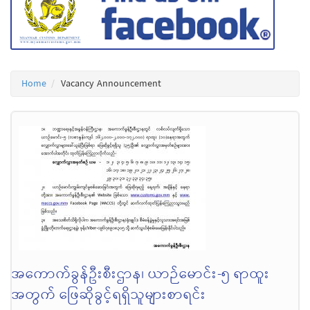
Home
Vacancy Announcement
အကောက်ခွန်ဦးစီးဌာန၊ ယာဉ်မောင်း-၅ ရာထူး
အတွက် ဖြေဆိုခွင့်ရရှိသူများစာရင်း