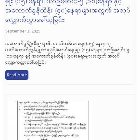
မှူး (၁၅) နေရာ၊ ယာဉ်မောင်း-၅ (၁၀)နေရာ နှင့်
အကောက်ခွန်ထိန်း (၄၀)နေရာများအတွက် အလုပ်
လျှောက်လွှာခေါ်ယူခြင်း
September 1, 2025
အကောက်ခွန်ဦးစီးဌာန၏ အငယ်တန်းစာရေး (၁၅) နေရာ၊ ဒု-
လက်ထောက်ကွန်ပျူတာလုပ်ဆောင်ရေးမှူး (၁၅) နေရာ၊ ယာဉ်မောင်း-၅
(၁၀)နေရာ နှင့် အကောက်ခွန်ထိန်း (၄၀)နေရာများအတွက် အလုပ်
လျှောက်လွှာခေါ်ယူခြင်း
Read More