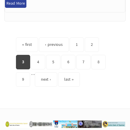
Read More
Pages
« first
‹ previous
1
2
3
4
5
6
7
8
…
9
next ›
last »