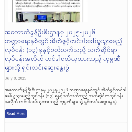
အကောက်ခွန်ဦးစီးဌာနမှ ၂၀၂၅-၂၀၂၆
ဘဏ္ဍာရေးနှစ်တွင် အိတ်ဖွင့်တင်ဒါခေါ်ယူသွားမည့်
လုပ်ငန်း (၁၃) ခုနှင့်ပတ်သက်သည့် သက်ဆိုင်ရာ
လုပ်ငန်းအလိုက် တင်ဒါဝယ်ယူထားသည့် ကုမ္ပဏီ
များသို့ ရှင်းလင်းဆွေးနွေးပွဲ
July 8, 2025
အကောက်ခွန်ဦးစီးဌာနမှ ၂၀၂၅-၂၀၂၆ ဘဏ္ဍာရေးနှစ်တွင် အိတ်ဖွင့်တင်ဒါ
ခေါ်ယူသွားမည့်လုပ်ငန်း (၁၃) ခုနှင့်ပတ်သက်သည့် သက်ဆိုင်ရာလုပ်ငန်း
အလိုက် တင်ဒါဝယ်ယူထားသည့် ကုမ္ပဏီများသို့ ရှင်းလင်းဆွေးနွေးပွဲ
Read More