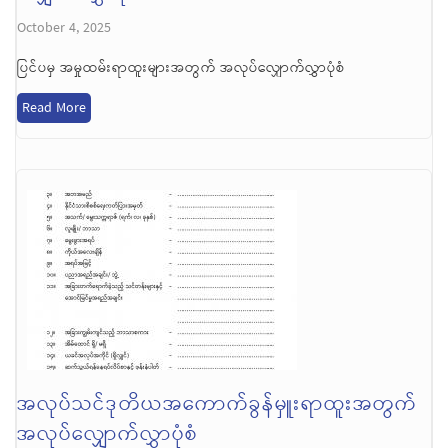
October 4, 2025
ပြင်ပမှ အမှုထမ်းရာထူးများအတွက် အလုပ်လျှောက်လွှာပုံစံ
Read More
အလုပ်သင်ဒုတိယအကောက်ခွန်မှူးရာထူးအတွက်
အလုပ်လျှောက်လွှာပုံစံ