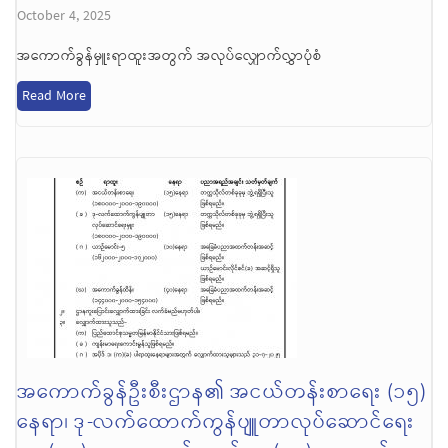
October 4, 2025
အကောက်ခွန်မှူးရာထူးအတွက် အလုပ်လျှောက်လွှာပုံစံ
Read More
အကောက်ခွန်ဦးစီးဌာန၏ အငယ်တန်းစာရေး (၁၅)
နေရာ၊ ဒု-လက်ထောက်ကွန်ပျူတာလုပ်ဆောင်ရေး