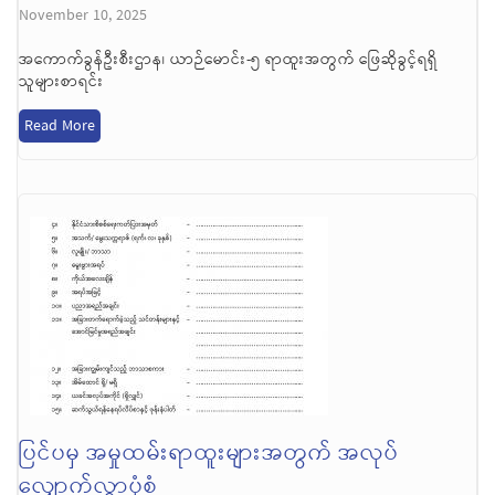
November 10, 2025
အကောက်ခွန်ဦးစီးဌာန၊ ယာဉ်မောင်း-၅ ရာထူးအတွက် ဖြေဆိုခွင့်ရရှိ
သူများစာရင်း
Read More
ပြင်ပမှ အမှုထမ်းရာထူးများအတွက် အလုပ်
လျှောက်လွှာပုံစံ