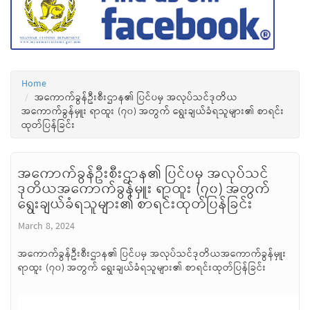
Home
အကောက်ခွန်ဦးစီးဌာန၏ ပြင်ပမှ အလုပ်သင်ဒုတိယ
အကောက်ခွန်မှူး ရာထူး (၇၀) အတွက် ရွေးချယ်ခံရသူများ၏ စာရင်း
ထုတ်ပြန်ခြင်း
အကောက်ခွန်ဦးစီးဌာန၏ ပြင်ပမှ အလုပ်သင်
ဒုတိယအကောက်ခွန်မှူး ရာထူး (၇၀) အတွက်
ရွေးချယ်ခံရသူများ၏ စာရင်းထုတ်ပြန်ခြင်း
March 8, 2024
အကောက်ခွန်ဦးစီးဌာန၏ ပြင်ပမှ အလုပ်သင်ဒုတိယအကောက်ခွန်မှူး
ရာထူး (၇၀) အတွက် ရွေးချယ်ခံရသူများ၏ စာရင်းထုတ်ပြန်ခြင်း