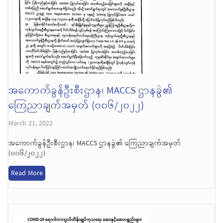
အကောက်ခွန်ဦးစီးဌာန၊ MACCS ဌာနခွဲ၏
ကြေညာချက်အမှတ် (၀၀၆/၂၀၂၂)
March 21, 2022
အကောက်ခွန်ဦးစီးဌာန၊ MACCS ဌာနခွဲ၏ ကြေညာချက်အမှတ်
(၀၀၆/၂၀၂၂)
Read More