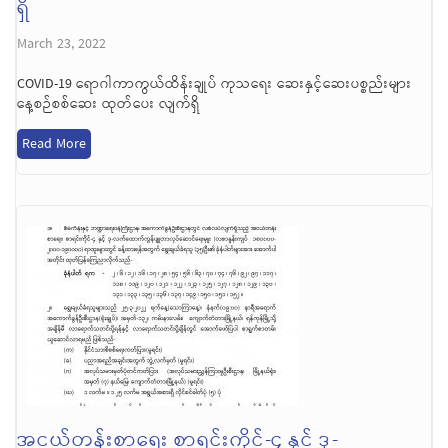
ရှိ
March 23, 2022
COVID-19 ရောဂါကာကွယ်ထိန်းချုပ် ကုသရေး ဆေးနှင့်ဆေးပစ္စည်းများ
နေ့စဉ်စစ်ဆေး ထုတ်ပေး လျက်ရှိ
Read More
အငယ်တန်းစာရေး စာရင်းကိုင်-၄ နှင့် ဒု-