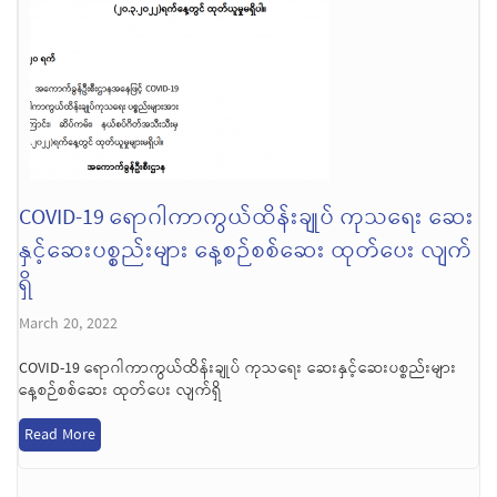
COVID-19 ရောဂါကာကွယ်ထိန်းချုပ် ကုသရေး ဆေး
နှင့်ဆေးပစ္စည်းများ နေ့စဉ်စစ်ဆေး ထုတ်ပေး လျက်
ရှိ
March 20, 2022
COVID-19 ရောဂါကာကွယ်ထိန်းချုပ် ကုသရေး ဆေးနှင့်ဆေးပစ္စည်းများ
နေ့စဉ်စစ်ဆေး ထုတ်ပေး လျက်ရှိ
Read More