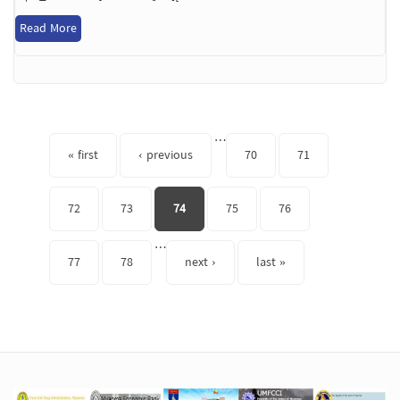
Read More
Pages
…
« first
‹ previous
70
71
72
73
74
75
76
…
77
78
next ›
last »