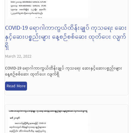
COVID-19 ရောဂါကာကွယ်ထိန်းချုပ် ကုသရေး ဆေး
နှင့်ဆေးပစ္စည်းများ နေ့စဉ်စစ်ဆေး ထုတ်ပေး လျက်
ရှိ
March 22, 2022
COVID-19 ရောဂါကာကွယ်ထိန်းချုပ် ကုသရေး ဆေးနှင့်ဆေးပစ္စည်းများ
နေ့စဉ်စစ်ဆေး ထုတ်ပေး လျက်ရှိ
Read More