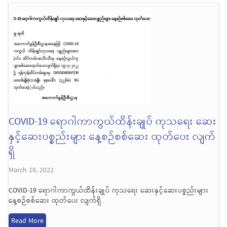
COVID-19 ရောဂါကာကွယ်ထိန်းချုပ် ကုသရေး ဆေး
နှင့်ဆေးပစ္စည်းများ နေ့စဉ်စစ်ဆေး ထုတ်ပေး လျက်
ရှိ
March 19, 2022
COVID-19 ရောဂါကာကွယ်ထိန်းချုပ် ကုသရေး ဆေးနှင့်ဆေးပစ္စည်းများ
နေ့စဉ်စစ်ဆေး ထုတ်ပေး လျက်ရှိ
Read More