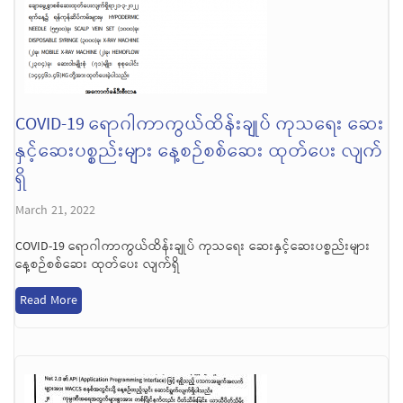
COVID-19 ရောဂါကာကွယ်ထိန်းချုပ် ကုသရေး ဆေး
နှင့်ဆေးပစ္စည်းများ နေ့စဉ်စစ်ဆေး ထုတ်ပေး လျက်
ရှိ
March 21, 2022
COVID-19 ရောဂါကာကွယ်ထိန်းချုပ် ကုသရေး ဆေးနှင့်ဆေးပစ္စည်းများ
နေ့စဉ်စစ်ဆေး ထုတ်ပေး လျက်ရှိ
Read More