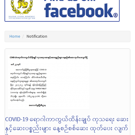
Home
Notification
COVID-19 ရောဂါကာကွယ်ထိန်းချုပ် ကုသရေး ဆေး
နှင့်ဆေးပစ္စည်းများ နေ့စဉ်စစ်ဆေး ထုတ်ပေး လျက်