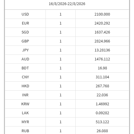
16/8/2026-22/8/2026
USD
1
2100.000
EUR
1
2420.292
SGD
1
1637.426
GBP
1
2824.966
JPY
1
13.28136
AUD
1
1476.112
BDT
1
16.98
CNY
1
311.104
HKD
1
267.768
INR
1
22.036
KRW
1
1.46992
LAK
1
0.09282
MYR
1
513.122
RUB
1
26.088