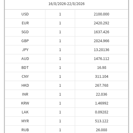
16/8/2026-22/8/2026
USD
1
2100.000
EUR
1
2420.292
SGD
1
1637.426
GBP
1
2824.966
JPY
1
13.28136
AUD
1
1476.112
BDT
1
16.98
CNY
1
311.104
HKD
1
267.768
INR
1
22.036
KRW
1
1.46992
LAK
1
0.09282
MYR
1
513.122
RUB
1
26.088