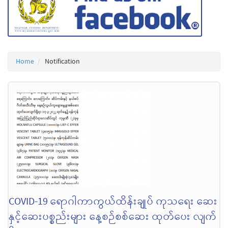
Home
Notification
COVID-19 ရောဂါကာကွယ်ထိန်းချုပ် ကုသရေး ဆေး
နှင့်ဆေးပစ္စည်းများ နေ့စဉ်စစ်ဆေး ထုတ်ပေး လျက်