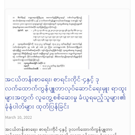
အငယ်တန်းစာရေး၊ စာရင်းကိုင်-၄နှင့် ဒု
လက်ထောက်ကွန်ပျူတာလုပ်ဆောင်ရေးမှူး ရာထူး
များအတွက် လူတွေ့စစ်ဆေးမှု ခံယူရမည့်သူများ၏
ခုံနံပါတ်များ ထုတ်ပြန်ခြင်း
March 10, 2022
အငယ်တန်းစာရေး၊ စာရင်းကိုင်-၄နှင့် ဒုလက်ထောက်ကွန်ပျူတာ