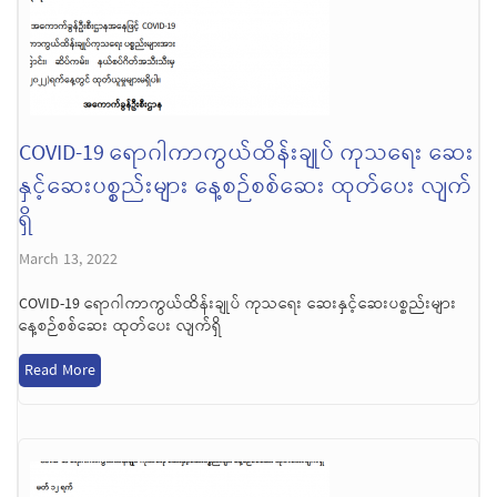
COVID-19 ရောဂါကာကွယ်ထိန်းချုပ် ကုသရေး ဆေး
နှင့်ဆေးပစ္စည်းများ နေ့စဉ်စစ်ဆေး ထုတ်ပေး လျက်
ရှိ
March 13, 2022
COVID-19 ရောဂါကာကွယ်ထိန်းချုပ် ကုသရေး ဆေးနှင့်ဆေးပစ္စည်းများ
နေ့စဉ်စစ်ဆေး ထုတ်ပေး လျက်ရှိ
Read More