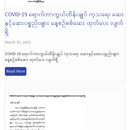
COVID-19 ရောဂါကာကွယ်ထိန်းချုပ် ကုသရေး ဆေး
နှင့်ဆေးပစ္စည်းများ နေ့စဉ်စစ်ဆေး ထုတ်ပေး လျက်
ရှိ
March 15, 2022
COVID-19 ရောဂါကာကွယ်ထိန်းချုပ် ကုသရေး ဆေးနှင့်ဆေးပစ္စည်းများ
နေ့စဉ်စစ်ဆေး ထုတ်ပေး လျက်ရှိ
Read More