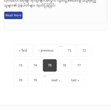
လုပ်ဆောင်ရေးမှူး ရာထူးများအတွက် လူတွေ့စစ်ဆေးမှု ခံယူရမည့်
သူများ၏ ခုံနံပါတ်များ ထုတ်ပြန်ခြင်း
Read More
Pages
…
« first
‹ previous
71
72
73
74
75
76
77
…
78
79
next ›
last »