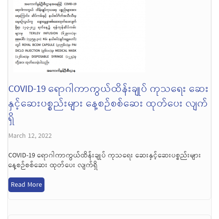
COVID-19 ရောဂါကာကွယ်ထိန်းချုပ် ကုသရေး ဆေး
နှင့်ဆေးပစ္စည်းများ နေ့စဉ်စစ်ဆေး ထုတ်ပေး လျက်
ရှိ
March 12, 2022
COVID-19 ရောဂါကာကွယ်ထိန်းချုပ် ကုသရေး ဆေးနှင့်ဆေးပစ္စည်းများ
နေ့စဉ်စစ်ဆေး ထုတ်ပေး လျက်ရှိ
Read More