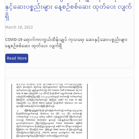
နှင့်ဆေးပစ္စည်းများ နေ့စဉ်စစ်ဆေး ထုတ်ပေး လျက်
ရှိ
March 16, 2022
COVID-19 ရောဂါကာကွယ်ထိန်းချုပ် ကုသရေး ဆေးနှင့်ဆေးပစ္စည်းများ
နေ့စဉ်စစ်ဆေး ထုတ်ပေး လျက်ရှိ
Read More