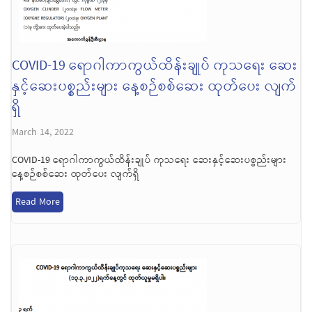
COVID-19 ရောဂါကာကွယ်ထိန်းချုပ် ကုသရေး ဆေး
နှင့်ဆေးပစ္စည်းများ နေ့စဉ်စစ်ဆေး ထုတ်ပေး လျက်
ရှိ
March 14, 2022
COVID-19 ရောဂါကာကွယ်ထိန်းချုပ် ကုသရေး ဆေးနှင့်ဆေးပစ္စည်းများ
နေ့စဉ်စစ်ဆေး ထုတ်ပေး လျက်ရှိ
Read More