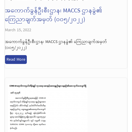
အကောက်ခွန်ဦးစီးဌာန၊ MACCS ဌာနခွဲ၏
ကြေညာချက်အမှတ် (၀၀၅/၂၀၂၂)
March 15, 2022
အကောက်ခွန်ဦးစီးဌာန၊ MACCS ဌာနခွဲ၏ ကြေညာချက်အမှတ်
(၀၀၅/၂၀၂၂)
Read More