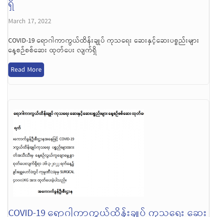
ရှိ
March 17, 2022
COVID-19 ရောဂါကာကွယ်ထိန်းချုပ် ကုသရေး ဆေးနှင့်ဆေးပစ္စည်းများ
နေ့စဉ်စစ်ဆေး ထုတ်ပေး လျက်ရှိ
Read More
COVID-19 ရောဂါကာကွယ်ထိန်းချုပ် ကုသရေး ဆေး