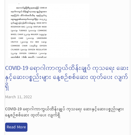
COVID-19 ရောဂါကာကွယ်ထိန်းချုပ် ကုသရေး ဆေး
နှင့်ဆေးပစ္စည်းများ နေ့စဉ်စစ်ဆေး ထုတ်ပေး လျက်
ရှိ
March 11, 2022
COVID-19 ရောဂါကာကွယ်ထိန်းချုပ် ကုသရေး ဆေးနှင့်ဆေးပစ္စည်းများ
နေ့စဉ်စစ်ဆေး ထုတ်ပေး လျက်ရှိ
Read More