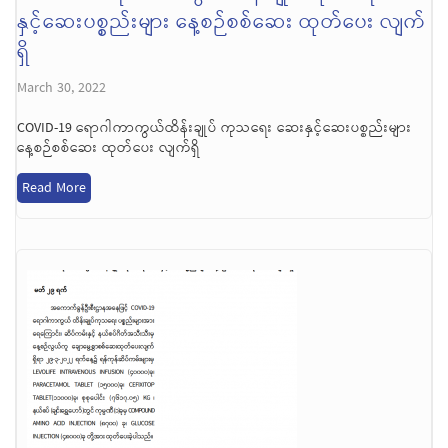
နှင့်ဆေးပစ္စည်းများ နေ့စဉ်စစ်ဆေး ထုတ်ပေး လျက်
ရှိ
March 30, 2022
COVID-19 ရောဂါကာကွယ်ထိန်းချုပ် ကုသရေး ဆေးနှင့်ဆေးပစ္စည်းများ
နေ့စဉ်စစ်ဆေး ထုတ်ပေး လျက်ရှိ
Read More