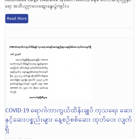
ရေး အသိပညာပေးဆွေးနွေးပွဲကျင်းပ
Read More
COVID-19 ရောဂါကာကွယ်ထိန်းချုပ် ကုသရေး ဆေး
နှင့်ဆေးပစ္စည်းများ နေ့စဉ်စစ်ဆေး ထုတ်ပေး လျက်
ရှိ