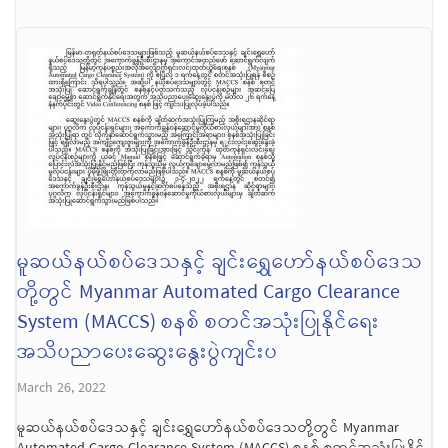
မူဆယ်နယ်စပ်ဒေသနှင့် ချင်းရွှေဟော်နယ်စပ်ဒေသ
တို့တွင် Myanmar Automated Cargo Clearance
System (MACCS) စနစ် စတင်အသုံးပြုနိုင်ရေး
အသိပညာပေးဆွေးနွေးပွဲကျင်းပ
March 26, 2022
မူဆယ်နယ်စပ်ဒေသနှင့် ချင်းရွှေဟော်နယ်စပ်ဒေသတို့တွင် Myanmar
Automated Cargo Clearance System (MACCS) စနစ် စတင်အသုံးပြုနိုင်