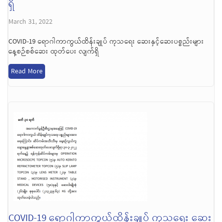
ရှိ
March 31, 2022
COVID-19 ရောဂါကာကွယ်ထိန်းချုပ် ကုသရေး ဆေးနှင့်ဆေးပစ္စည်းများ
နေ့စဉ်စစ်ဆေး ထုတ်ပေး လျက်ရှိ
Read More
COVID-19 ရောဂါကာကွယ်ထိန်းချုပ် ကုသရေး ဆေး