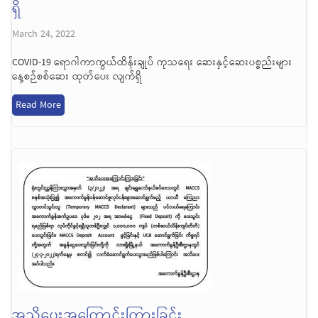
ရှိ
March 24, 2022
COVID-19 ရောဂါကာကွယ်ထိန်းချုပ် ကုသရေး ဆေးနှင့်ဆေးပစ္စည်းများ
နေ့စဉ်စစ်ဆေး ထုတ်ပေး လျက်ရှိ
Read More
အသိပေးအကြောင်းကြားခြင်း