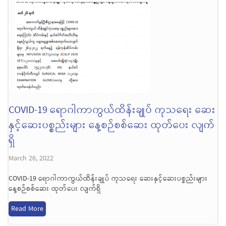
COVID-19 ရောဂါကာကွယ်ထိန်းချုပ် ကုသရေး ဆေး
နှင့်ဆေးပစ္စည်းများ နေ့စဉ်စစ်ဆေး ထုတ်ပေး လျက်
ရှိ
March 26, 2022
COVID-19 ရောဂါကာကွယ်ထိန်းချုပ် ကုသရေး ဆေးနှင့်ဆေးပစ္စည်းများ
နေ့စဉ်စစ်ဆေး ထုတ်ပေး လျက်ရှိ
Read More