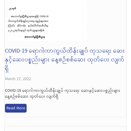
COVID-19 ရောဂါကာကွယ်ထိန်းချုပ် ကုသရေး ဆေး
နှင့်ဆေးပစ္စည်းများ နေ့စဉ်စစ်ဆေး ထုတ်ပေး လျက်
ရှိ
March 27, 2022
COVID-19 ရောဂါကာကွယ်ထိန်းချုပ် ကုသရေး ဆေးနှင့်ဆေးပစ္စည်းများ
နေ့စဉ်စစ်ဆေး ထုတ်ပေး လျက်ရှိ
Read More