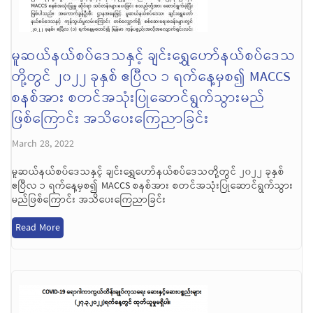
မူဆယ်နယ်စပ်ဒေသနှင့် ချင်းရွှေဟော်နယ်စပ်ဒေသ
တို့တွင် ၂၀၂၂ ခုနှစ် ဧပြီလ ၁ ရက်နေ့မှစ၍ MACCS
စနစ်အား စတင်အသုံးပြုဆောင်ရွက်သွားမည်
ဖြစ်ကြောင်း အသိပေးကြေညာခြင်း
March 28, 2022
မူဆယ်နယ်စပ်ဒေသနှင့် ချင်းရွှေဟော်နယ်စပ်ဒေသတို့တွင် ၂၀၂၂ ခုနှစ်
ဧပြီလ ၁ ရက်နေ့မှစ၍ MACCS စနစ်အား စတင်အသုံးပြုဆောင်ရွက်သွား
မည်ဖြစ်ကြောင်း အသိပေးကြေညာခြင်း
Read More