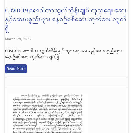
COVID-19 ရောဂါကာကွယ်ထိန်းချုပ် ကုသရေး ဆေး
နှင့်ဆေးပစ္စည်းများ နေ့စဉ်စစ်ဆေး ထုတ်ပေး လျက်
ရှိ
March 29, 2022
COVID-19 ရောဂါကာကွယ်ထိန်းချုပ် ကုသရေး ဆေးနှင့်ဆေးပစ္စည်းများ
နေ့စဉ်စစ်ဆေး ထုတ်ပေး လျက်ရှိ
Read More