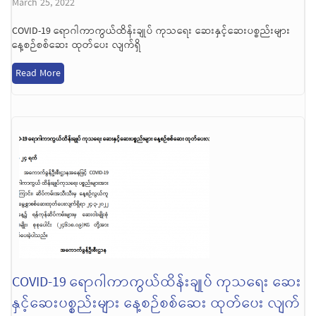
March 25, 2022
COVID-19 ရောဂါကာကွယ်ထိန်းချုပ် ကုသရေး ဆေးနှင့်ဆေးပစ္စည်းများ
နေ့စဉ်စစ်ဆေး ထုတ်ပေး လျက်ရှိ
Read More
COVID-19 ရောဂါကာကွယ်ထိန်းချုပ် ကုသရေး ဆေး
နှင့်ဆေးပစ္စည်းများ နေ့စဉ်စစ်ဆေး ထုတ်ပေး လျက်