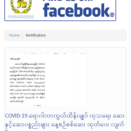
Home
Notification
COVID-19 ရောဂါကာကွယ်ထိန်းချုပ် ကုသရေး ဆေး
နှင့်ဆေးပစ္စည်းများ နေ့စဉ်စစ်ဆေး ထုတ်ပေး လျက်