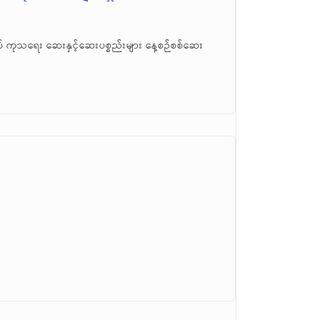
် ကုသရေး ဆေးနှင့်ဆေးပစ္စည်းများ နေ့စဉ်စစ်ဆေး