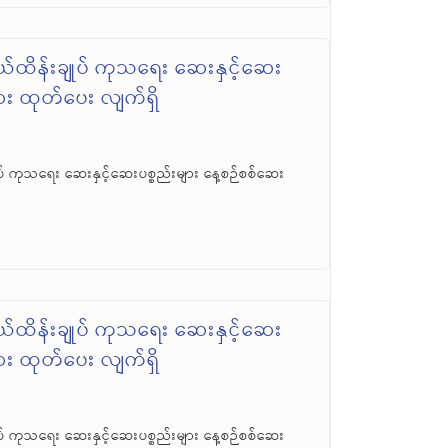
်ထိန်းချုပ် ကုသရေး ဆေးနှင့်ဆေး
ဆေး ထုတ်ပေး လျက်ရှိ
် ကုသရေး ဆေးနှင့်ဆေးပစ္စည်းများ နေ့စဉ်စစ်ဆေး
်ထိန်းချုပ် ကုသရေး ဆေးနှင့်ဆေး
ဆေး ထုတ်ပေး လျက်ရှိ
် ကုသရေး ဆေးနှင့်ဆေးပစ္စည်းများ နေ့စဉ်စစ်ဆေး