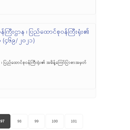
းဝန်ကြီးဌာန ၊ ပြည်ထောင်စုဝန်ကြီးရုံး၏
် (၄၆၉/ ၂၀၂၁)
ာန ၊ ပြည်ထောင်စုဝန်ကြီးရုံး၏ အမိန့်ကြော်ငြာစာအမှတ်
97
98
99
100
101