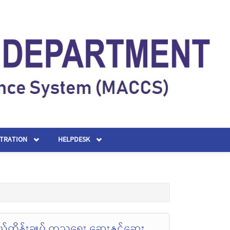
STRATION
HELPDESK
်ထိန်းချုပ် ကုသရေး ဆေးနှင့်ဆေး