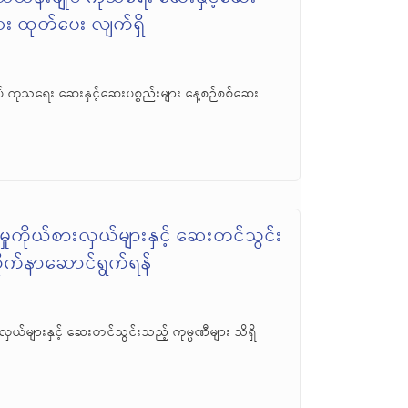
ဆေး ထုတ်ပေး လျက်ရှိ
် ကုသရေး ဆေးနှင့်ဆေးပစ္စည်းများ နေ့စဉ်စစ်ဆေး
ုကိုယ်စားလှယ်များနှင့် ဆေးတင်သွင်း
ိလိုက်နာဆောင်ရွက်ရန်
ယ်များနှင့် ဆေးတင်သွင်းသည့် ကုမ္ပဏီများ သိရှိ