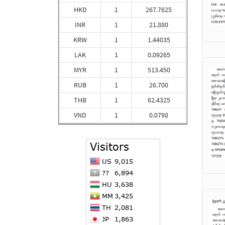
HKD
1
267.7625
INR
1
21.880
KRW
1
1.44035
LAK
1
0.09265
MYR
1
513.450
RUB
1
26.700
THB
1
62.4325
VND
1
0.0798