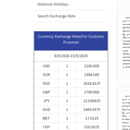
National Holidays
Search Exchange Rate
Currency Exchange Rate(For Customs
Purpose)
9/8/2026-15/8/2026
USD
1
2100.000
EUR
1
2394.580
SGD
1
1626.4125
GBP
1
2799.960
JPY
1
12.830425
AUD
1
1465.9575
BDT
1
17.0125
CNY
1
310.3525