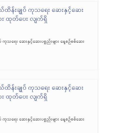
်ထိန်းချုပ် ကုသရေး ဆေးနှင့်ဆေး
ဆေး ထုတ်ပေး လျက်ရှိ
် ကုသရေး ဆေးနှင့်ဆေးပစ္စည်းများ နေ့စဉ်စစ်ဆေး
်ထိန်းချုပ် ကုသရေး ဆေးနှင့်ဆေး
ဆေး ထုတ်ပေး လျက်ရှိ
် ကုသရေး ဆေးနှင့်ဆေးပစ္စည်းများ နေ့စဉ်စစ်ဆေး