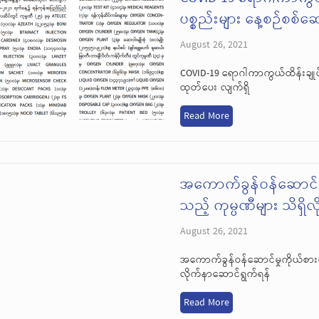
ပစ္စည်းများ နေ့စဉ်စစ်
August 26, 2021
COVID-19 ရောဂါကာကွယ်ထိန်းချုပ
ထုတ်ပေး လျက်ရှိ
Read More
အကောက်ခွန်ဝန်ဆောင်မှ
သည့် ကုမ္ပဏီများ သိရှ
August 26, 2021
အကောက်ခွန်ဝန်ဆောင်မှုကိုယ်စားလှ
လိုက်နာဆောင်ရွက်ရန်
Read More