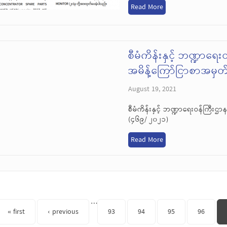
Read More
စီမံကိန်းနှင့် ဘဏ္ဍာရေ
အမိန့်ကြော်ငြာစာအမှတ
August 19, 2021
စီမံကိန်းနှင့် ဘဏ္ဍာရေးဝန်ကြီးဌ
(၄၆၉/ ၂၀၂၁)
Read More
s
…
« first
‹ previous
93
94
95
96