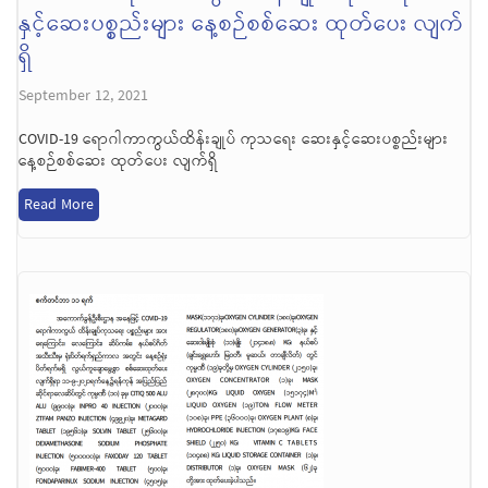
နှင့်ဆေးပစ္စည်းများ နေ့စဉ်စစ်ဆေး ထုတ်ပေး လျက်
ရှိ
September 12, 2021
COVID-19 ရောဂါကာကွယ်ထိန်းချုပ် ကုသရေး ဆေးနှင့်ဆေးပစ္စည်းများ
နေ့စဉ်စစ်ဆေး ထုတ်ပေး လျက်ရှိ
Read More