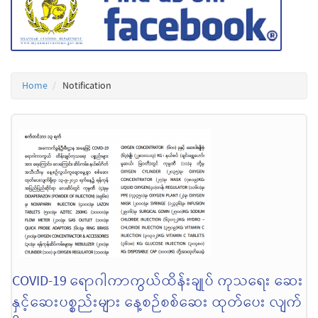
Home
Notification
COVID-19 ရောဂါကာကွယ်ထိန်းချုပ် ကုသရေး ဆေး
နှင့်ဆေးပစ္စည်းများ နေ့စဉ်စစ်ဆေး ထုတ်ပေး လျက်