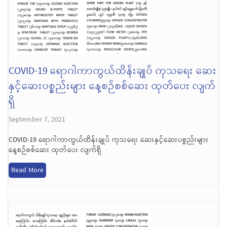
COVID-19 ရောဂါကာကွယ်ထိန်းချုပ် ကုသရေး ဆေး
နှင့်ဆေးပစ္စည်းများ နေ့စဉ်စစ်ဆေး ထုတ်ပေး လျက်
ရှိ
September 7, 2021
COVID-19 ရောဂါကာကွယ်ထိန်းချုပ် ကုသရေး ဆေးနှင့်ဆေးပစ္စည်းများ
နေ့စဉ်စစ်ဆေး ထုတ်ပေး လျက်ရှိ
Read More