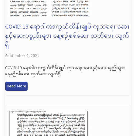
COVID-19 ရောဂါကာကွယ်ထိန်းချုပ် ကုသရေး ဆေး
နှင့်ဆေးပစ္စည်းများ နေ့စဉ်စစ်ဆေး ထုတ်ပေး လျက်
ရှိ
September 9, 2021
COVID-19 ရောဂါကာကွယ်ထိန်းချုပ် ကုသရေး ဆေးနှင့်ဆေးပစ္စည်းများ
နေ့စဉ်စစ်ဆေး ထုတ်ပေး လျက်ရှိ
Read More