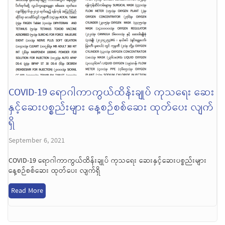
COVID-19 ရောဂါကာကွယ်ထိန်းချုပ် ကုသရေး ဆေး
နှင့်ဆေးပစ္စည်းများ နေ့စဉ်စစ်ဆေး ထုတ်ပေး လျက်
ရှိ
September 6, 2021
COVID-19 ရောဂါကာကွယ်ထိန်းချုပ် ကုသရေး ဆေးနှင့်ဆေးပစ္စည်းများ
နေ့စဉ်စစ်ဆေး ထုတ်ပေး လျက်ရှိ
Read More