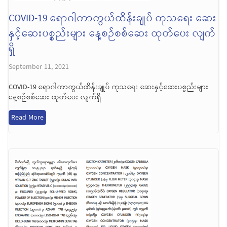
COVID-19 ရောဂါကာကွယ်ထိန်းချုပ် ကုသရေး ဆေး
နှင့်ဆေးပစ္စည်းများ နေ့စဉ်စစ်ဆေး ထုတ်ပေး လျက်
ရှိ
September 11, 2021
COVID-19 ရောဂါကာကွယ်ထိန်းချုပ် ကုသရေး ဆေးနှင့်ဆေးပစ္စည်းများ
နေ့စဉ်စစ်ဆေး ထုတ်ပေး လျက်ရှိ
Read More