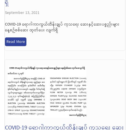
ရှိ
September 13, 2021
COVID-19 ရောဂါကာကွယ်ထိန်းချုပ် ကုသရေး ဆေးနှင့်ဆေးပစ္စည်းများ
နေ့စဉ်စစ်ဆေး ထုတ်ပေး လျက်ရှိ
Read More
COVID-19 ရောဂါကာကွယ်ထိန်းချုပ် ကုသရေး ဆေး