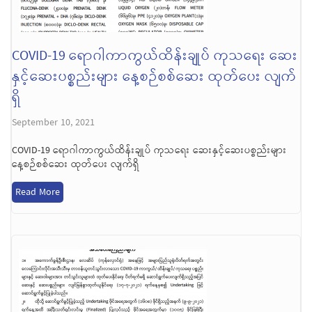
COVID-19 ရောဂါကာကွယ်ထိန်းချုပ် ကုသရေး ဆေး
နှင့်ဆေးပစ္စည်းများ နေ့စဉ်စစ်ဆေး ထုတ်ပေး လျက်
ရှိ
September 10, 2021
COVID-19 ရောဂါကာကွယ်ထိန်းချုပ် ကုသရေး ဆေးနှင့်ဆေးပစ္စည်းများ
နေ့စဉ်စစ်ဆေး ထုတ်ပေး လျက်ရှိ
Read More