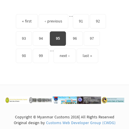
Pages
…
« first
‹ previous
91
92
93
94
95
96
97
…
98
99
next ›
last »
Copyright © Myanmar Customs 2016| All Rights Reserved
Original design by
Customs Web Developer Group (CWDG)