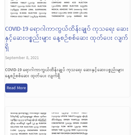
COVID-19 ရောဂါကာကွယ်ထိန်းချုပ် ကုသရေး ဆေး
နှင့်ဆေးပစ္စည်းများ နေ့စဉ်စစ်ဆေး ထုတ်ပေး လျက်
ရှိ
September 8, 2021
COVID-19 ရောဂါကာကွယ်ထိန်းချုပ် ကုသရေး ဆေးနှင့်ဆေးပစ္စည်းများ
နေ့စဉ်စစ်ဆေး ထုတ်ပေး လျက်ရှိ
Read More