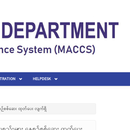
STRATION
HELPDESK
စဉ်စစ်ဆေး ထုတ်ပေး လျက်ရှိ
စ္စည်းများ နေ့စဉ်စစ်ဆေး ထုတ်ပေး