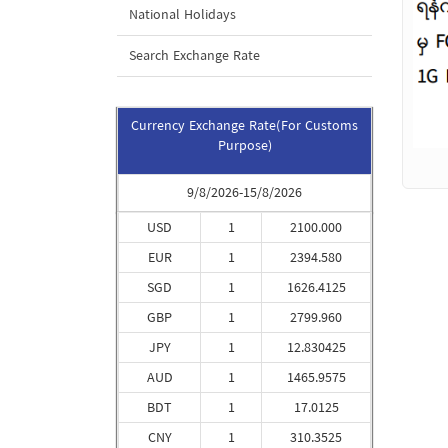
National Holidays
Search Exchange Rate
Currency Exchange Rate(For Customs
Purpose)
9/8/2026-15/8/2026
USD
1
2100.000
EUR
1
2394.580
SGD
1
1626.4125
GBP
1
2799.960
JPY
1
12.830425
AUD
1
1465.9575
BDT
1
17.0125
CNY
1
310.3525