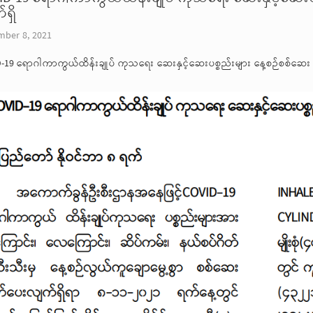
ရှိ
ber 8, 2021
-19 ရောဂါကာကွယ်ထိန်းချုပ် ကုသရေး ဆေးနှင့်ဆေးပစ္စည်းများ နေ့စဉ်စစ်ဆေး