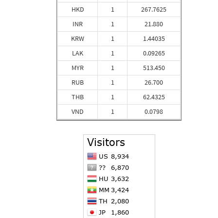
HKD
1
267.7625
INR
1
21.880
KRW
1
1.44035
LAK
1
0.09265
MYR
1
513.450
RUB
1
26.700
THB
1
62.4325
VND
1
0.0798