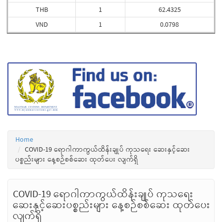
THB
1
62.4325
VND
1
0.0798
Home
COVID-19 ရောဂါကာကွယ်ထိန်းချုပ် ကုသရေး ဆေးနှင့်ဆေး
ပစ္စည်းများ နေ့စဉ်စစ်ဆေး ထုတ်ပေး လျက်ရှိ
COVID-19 ရောဂါကာကွယ်ထိန်းချုပ် ကုသရေး
ဆေးနှင့်ဆေးပစ္စည်းများ နေ့စဉ်စစ်ဆေး ထုတ်ပေး
လျက်ရှိ