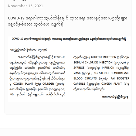
November 15, 2021
COVID-19 ရောဂါကာကွယ်ထိန်းချုပ် ကုသရေး ဆေးနှင့်ဆေးပစ္စည်းများ
နေ့စဉ်စစ်ဆေး ထုတ်ပေး လျက်ရှိ