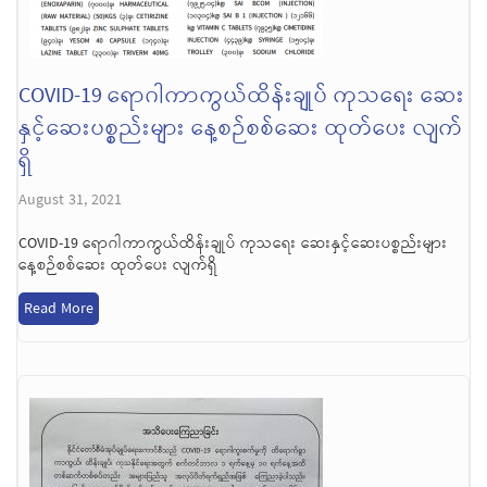
COVID-19 ရောဂါကာကွယ်ထိန်းချုပ် ကုသရေး ဆေး
နှင့်ဆေးပစ္စည်းများ နေ့စဉ်စစ်ဆေး ထုတ်ပေး လျက်
ရှိ
August 31, 2021
COVID-19 ရောဂါကာကွယ်ထိန်းချုပ် ကုသရေး ဆေးနှင့်ဆေးပစ္စည်းများ
နေ့စဉ်စစ်ဆေး ထုတ်ပေး လျက်ရှိ
Read More