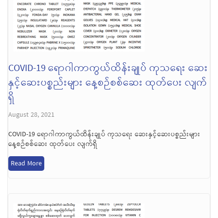
COVID-19 ရောဂါကာကွယ်ထိန်းချုပ် ကုသရေး ဆေး
နှင့်ဆေးပစ္စည်းများ နေ့စဉ်စစ်ဆေး ထုတ်ပေး လျက်
ရှိ
August 28, 2021
COVID-19 ရောဂါကာကွယ်ထိန်းချုပ် ကုသရေး ဆေးနှင့်ဆေးပစ္စည်းများ
နေ့စဉ်စစ်ဆေး ထုတ်ပေး လျက်ရှိ
Read More