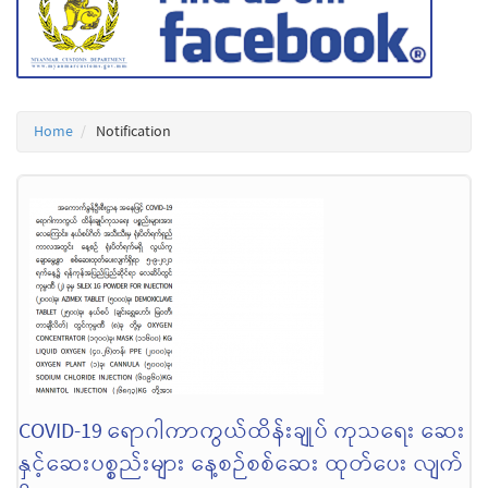
Home
Notification
COVID-19 ရောဂါကာကွယ်ထိန်းချုပ် ကုသရေး ဆေး
နှင့်ဆေးပစ္စည်းများ နေ့စဉ်စစ်ဆေး ထုတ်ပေး လျက်