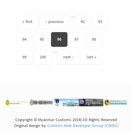
Pages
…
« first
‹ previous
92
93
94
95
96
97
98
…
99
100
next ›
last »
Copyright © Myanmar Customs 2016| All Rights Reserved
Original design by
Customs Web Developer Group (CWDG)