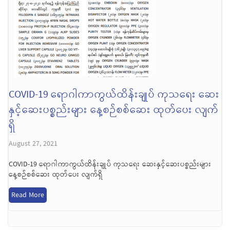
COVID-19 ရောဂါကာကွယ်ထိန်းချုပ် ကုသရေး ဆေး
နှင့်ဆေးပစ္စည်းများ နေ့စဉ်စစ်ဆေး ထုတ်ပေး လျက်
ရှိ
August 27, 2021
COVID-19 ရောဂါကာကွယ်ထိန်းချုပ် ကုသရေး ဆေးနှင့်ဆေးပစ္စည်းများ
နေ့စဉ်စစ်ဆေး ထုတ်ပေး လျက်ရှိ
Read More