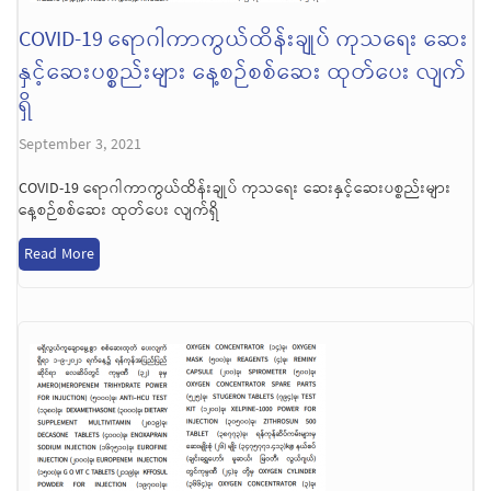
COVID-19 ရောဂါကာကွယ်ထိန်းချုပ် ကုသရေး ဆေး
နှင့်ဆေးပစ္စည်းများ နေ့စဉ်စစ်ဆေး ထုတ်ပေး လျက်
ရှိ
September 3, 2021
COVID-19 ရောဂါကာကွယ်ထိန်းချုပ် ကုသရေး ဆေးနှင့်ဆေးပစ္စည်းများ
နေ့စဉ်စစ်ဆေး ထုတ်ပေး လျက်ရှိ
Read More