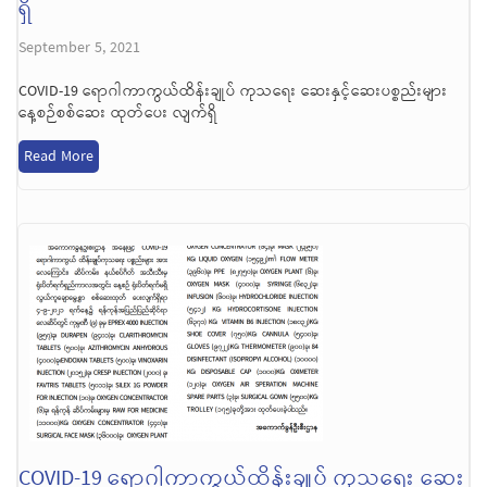
ရှိ
September 5, 2021
COVID-19 ရောဂါကာကွယ်ထိန်းချုပ် ကုသရေး ဆေးနှင့်ဆေးပစ္စည်းများ
နေ့စဉ်စစ်ဆေး ထုတ်ပေး လျက်ရှိ
Read More
COVID-19 ရောဂါကာကွယ်ထိန်းချုပ် ကုသရေး ဆေး