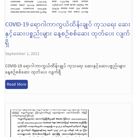
COVID-19 ရောဂါကာကွယ်ထိန်းချုပ် ကုသရေး ဆေး
နှင့်ဆေးပစ္စည်းများ နေ့စဉ်စစ်ဆေး ထုတ်ပေး လျက်
ရှိ
September 1, 2021
COVID-19 ရောဂါကာကွယ်ထိန်းချုပ် ကုသရေး ဆေးနှင့်ဆေးပစ္စည်းများ
နေ့စဉ်စစ်ဆေး ထုတ်ပေး လျက်ရှိ
Read More