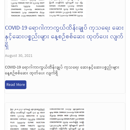
COVID-19 ရောဂါကာကွယ်ထိန်းချုပ် ကုသရေး ဆေး
နှင့်ဆေးပစ္စည်းများ နေ့စဉ်စစ်ဆေး ထုတ်ပေး လျက်
ရှိ
August 30, 2021
COVID-19 ရောဂါကာကွယ်ထိန်းချုပ် ကုသရေး ဆေးနှင့်ဆေးပစ္စည်းများ
နေ့စဉ်စစ်ဆေး ထုတ်ပေး လျက်ရှိ
Read More