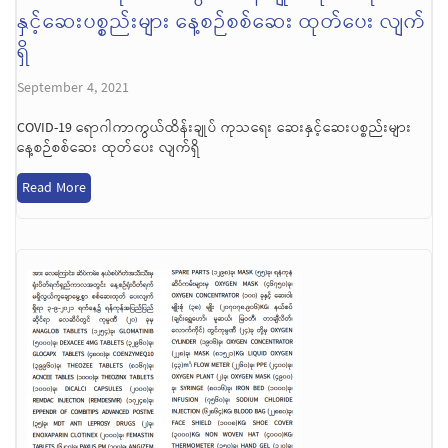
နှင့်ဆေးပစ္စည်းများ နေ့စဉ်စစ်ဆေး ထုတ်ပေး လျက်
ရှိ
September 4, 2021
COVID-19 ရောဂါကာကွယ်ထိန်းချုပ် ကုသရေး ဆေးနှင့်ဆေးပစ္စည်းများ
နေ့စဉ်စစ်ဆေး ထုတ်ပေး လျက်ရှိ
Read More