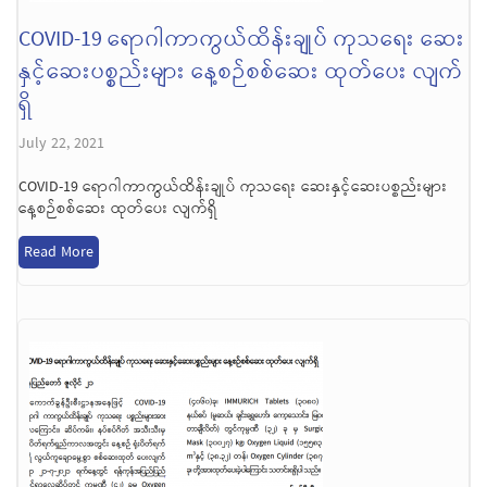
COVID-19 ရောဂါကာကွယ်ထိန်းချုပ် ကုသရေး ဆေး
နှင့်ဆေးပစ္စည်းများ နေ့စဉ်စစ်ဆေး ထုတ်ပေး လျက်
ရှိ
July 22, 2021
COVID-19 ရောဂါကာကွယ်ထိန်းချုပ် ကုသရေး ဆေးနှင့်ဆေးပစ္စည်းများ
နေ့စဉ်စစ်ဆေး ထုတ်ပေး လျက်ရှိ
Read More