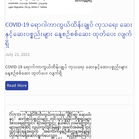
COVID-19 ရောဂါကာကွယ်ထိန်းချုပ် ကုသရေး ဆေး
နှင့်ဆေးပစ္စည်းများ နေ့စဉ်စစ်ဆေး ထုတ်ပေး လျက်
ရှိ
July 21, 2021
COVID-19 ရောဂါကာကွယ်ထိန်းချုပ် ကုသရေး ဆေးနှင့်ဆေးပစ္စည်းများ
နေ့စဉ်စစ်ဆေး ထုတ်ပေး လျက်ရှိ
Read More