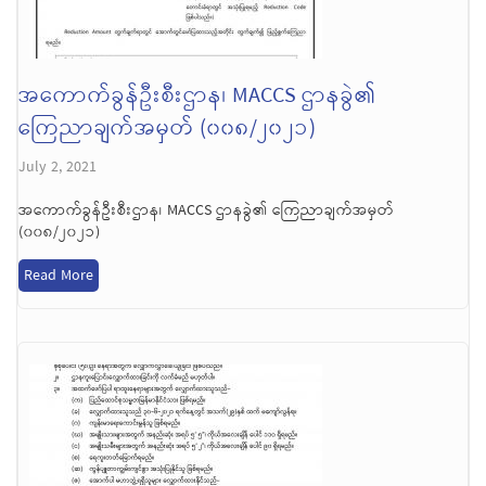
အကောက်ခွန်ဦးစီးဌာန၊ MACCS ဌာနခွဲ၏
ကြေညာချက်အမှတ် (၀၀၈/၂၀၂၁)
July 2, 2021
အကောက်ခွန်ဦးစီးဌာန၊ MACCS ဌာနခွဲ၏ ကြေညာချက်အမှတ်
(၀၀၈/၂၀၂၁)
Read More