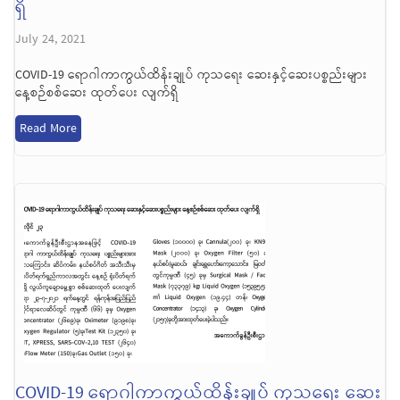
ရှိ
July 24, 2021
COVID-19 ရောဂါကာကွယ်ထိန်းချုပ် ကုသရေး ဆေးနှင့်ဆေးပစ္စည်းများ
နေ့စဉ်စစ်ဆေး ထုတ်ပေး လျက်ရှိ
Read More
COVID-19 ရောဂါကာကွယ်ထိန်းချုပ် ကုသရေး ဆေး