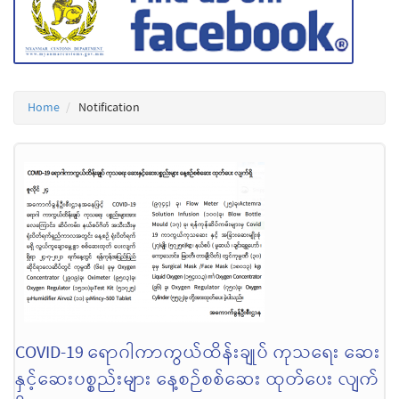
Home
Notification
COVID-19 ရောဂါကာကွယ်ထိန်းချုပ် ကုသရေး ဆေး
နှင့်ဆေးပစ္စည်းများ နေ့စဉ်စစ်ဆေး ထုတ်ပေး လျက်