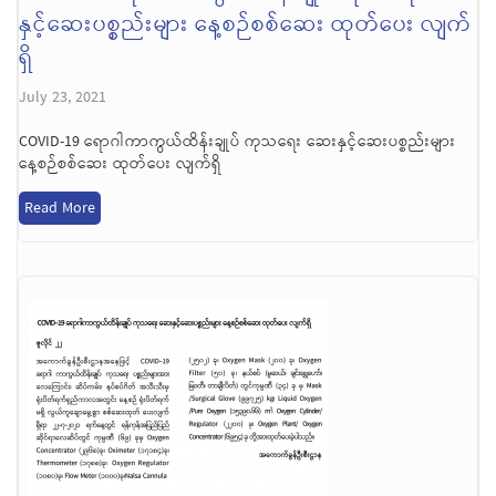
နှင့်ဆေးပစ္စည်းများ နေ့စဉ်စစ်ဆေး ထုတ်ပေး လျက်
ရှိ
July 23, 2021
COVID-19 ရောဂါကာကွယ်ထိန်းချုပ် ကုသရေး ဆေးနှင့်ဆေးပစ္စည်းများ
နေ့စဉ်စစ်ဆေး ထုတ်ပေး လျက်ရှိ
Read More