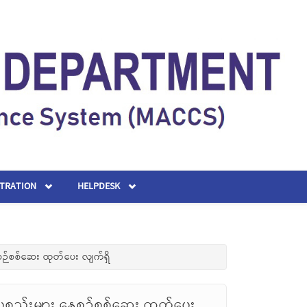
STRATION
HELPDESK
စဉ်စစ်ဆေး ထုတ်ပေး လျက်ရှိ
စ္စည်းများ နေ့စဉ်စစ်ဆေး ထုတ်ပေး