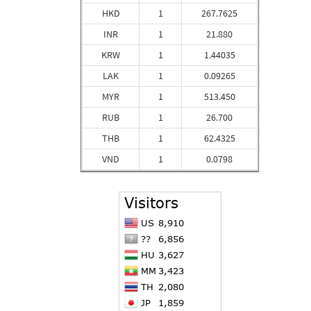
HKD
1
267.7625
INR
1
21.880
KRW
1
1.44035
LAK
1
0.09265
MYR
1
513.450
RUB
1
26.700
THB
1
62.4325
VND
1
0.0798