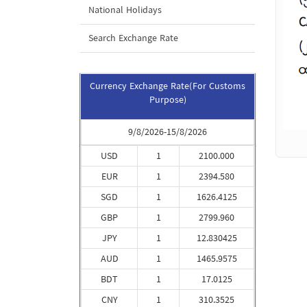
National Holidays
Search Exchange Rate
Currency Exchange Rate(For Customs
Purpose)
9/8/2026-15/8/2026
USD
1
2100.000
EUR
1
2394.580
SGD
1
1626.4125
GBP
1
2799.960
JPY
1
12.830425
AUD
1
1465.9575
BDT
1
17.0125
CNY
1
310.3525