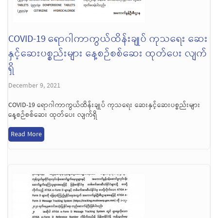
COVID-19 ရောဂါကာကွယ်ထိန်းချုပ် ကုသရေး ဆေး
နှင့်ဆေးပစ္စည်းများ နေ့စဉ်စစ်ဆေး ထုတ်ပေး လျက်
ရှိ
December 9, 2021
COVID-19 ရောဂါကာကွယ်ထိန်းချုပ် ကုသရေး ဆေးနှင့်ဆေးပစ္စည်းများ
နေ့စဉ်စစ်ဆေး ထုတ်ပေး လျက်ရှိ
Read More