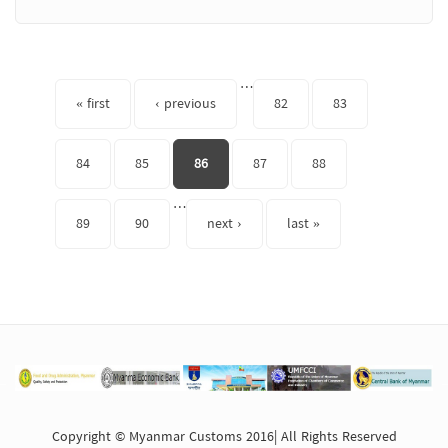
Pages
…
« first
‹ previous
82
83
84
85
86
87
88
…
89
90
next ›
last »
Copyright © Myanmar Customs 2016| All Rights Reserved