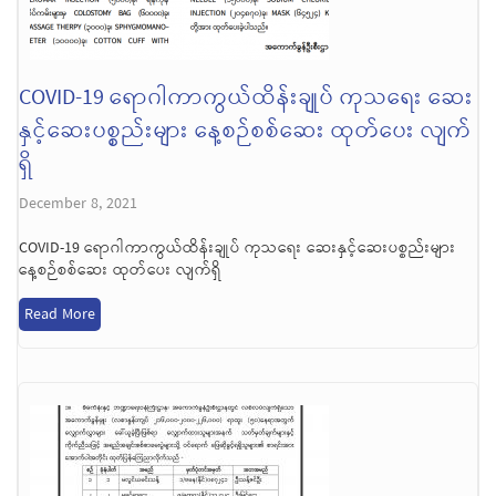
COVID-19 ရောဂါကာကွယ်ထိန်းချုပ် ကုသရေး ဆေး
နှင့်ဆေးပစ္စည်းများ နေ့စဉ်စစ်ဆေး ထုတ်ပေး လျက်
ရှိ
December 8, 2021
COVID-19 ရောဂါကာကွယ်ထိန်းချုပ် ကုသရေး ဆေးနှင့်ဆေးပစ္စည်းများ
နေ့စဉ်စစ်ဆေး ထုတ်ပေး လျက်ရှိ
Read More