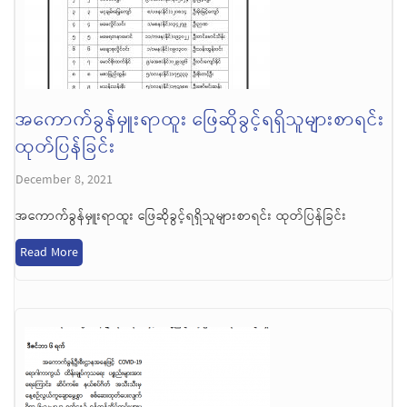
အကောက်ခွန်မှူးရာထူး ဖြေဆိုခွင့်ရရှိသူများစာရင်း
ထုတ်ပြန်ခြင်း
December 8, 2021
အကောက်ခွန်မှူးရာထူး ဖြေဆိုခွင့်ရရှိသူများစာရင်း ထုတ်ပြန်ခြင်း
Read More