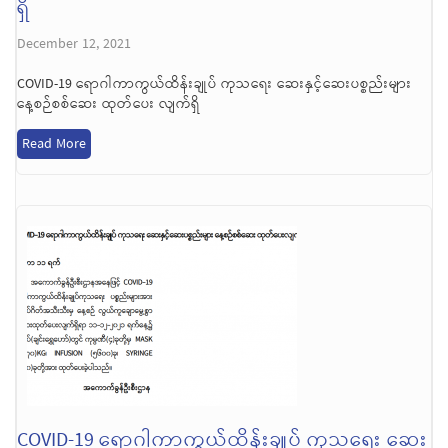
ရှိ
December 12, 2021
COVID-19 ရောဂါကာကွယ်ထိန်းချုပ် ကုသရေး ဆေးနှင့်ဆေးပစ္စည်းများ
နေ့စဉ်စစ်ဆေး ထုတ်ပေး လျက်ရှိ
Read More
COVID-19 ရောဂါကာကွယ်ထိန်းချုပ် ကုသရေး ဆေး