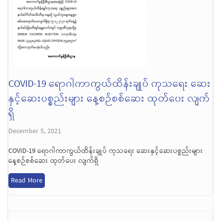
COVID-19 ရောဂါကာကွယ်ထိန်းချုပ် ကုသရေး ဆေး
နှင့်ဆေးပစ္စည်းများ နေ့စဉ်စစ်ဆေး ထုတ်ပေး လျက်
ရှိ
December 5, 2021
COVID-19 ရောဂါကာကွယ်ထိန်းချုပ် ကုသရေး ဆေးနှင့်ဆေးပစ္စည်းများ
နေ့စဉ်စစ်ဆေး ထုတ်ပေး လျက်ရှိ
Read More