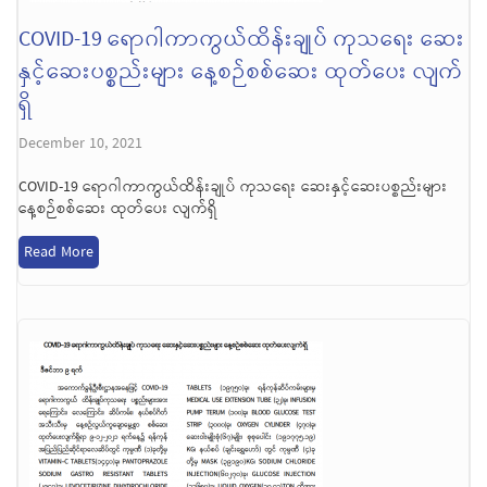
COVID-19 ရောဂါကာကွယ်ထိန်းချုပ် ကုသရေး ဆေး
နှင့်ဆေးပစ္စည်းများ နေ့စဉ်စစ်ဆေး ထုတ်ပေး လျက်
ရှိ
December 10, 2021
COVID-19 ရောဂါကာကွယ်ထိန်းချုပ် ကုသရေး ဆေးနှင့်ဆေးပစ္စည်းများ
နေ့စဉ်စစ်ဆေး ထုတ်ပေး လျက်ရှိ
Read More