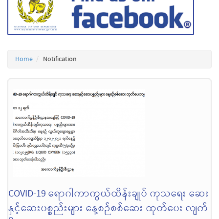
Home
Notification
COVID-19 ရောဂါကာကွယ်ထိန်းချုပ် ကုသရေး ဆေး
နှင့်ဆေးပစ္စည်းများ နေ့စဉ်စစ်ဆေး ထုတ်ပေး လျက်