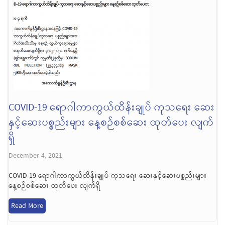
COVID-19 ရောဂါကာကွယ်ထိန်းချုပ် ကုသရေး ဆေး
နှင့်ဆေးပစ္စည်းများ နေ့စဉ်စစ်ဆေး ထုတ်ပေး လျက်
ရှိ
December 4, 2021
COVID-19 ရောဂါကာကွယ်ထိန်းချုပ် ကုသရေး ဆေးနှင့်ဆေးပစ္စည်းများ
နေ့စဉ်စစ်ဆေး ထုတ်ပေး လျက်ရှိ
Read More