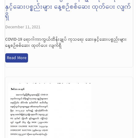
နှင့်ဆေးပစ္စည်းများ နေ့စဉ်စစ်ဆေး ထုတ်ပေး လျက်
ရှိ
December 11, 2021
COVID-19 ရောဂါကာကွယ်ထိန်းချုပ် ကုသရေး ဆေးနှင့်ဆေးပစ္စည်းများ
နေ့စဉ်စစ်ဆေး ထုတ်ပေး လျက်ရှိ
Read More