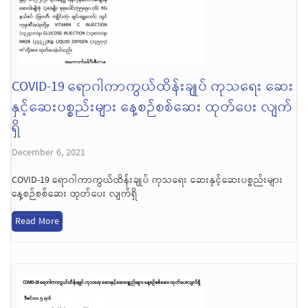
COVID-19 ရောဂါကာကွယ်ထိန်းချုပ် ကုသရေး ဆေး
နှင့်ဆေးပစ္စည်းများ နေ့စဉ်စစ်ဆေး ထုတ်ပေး လျက်
ရှိ
December 6, 2021
COVID-19 ရောဂါကာကွယ်ထိန်းချုပ် ကုသရေး ဆေးနှင့်ဆေးပစ္စည်းများ
နေ့စဉ်စစ်ဆေး ထုတ်ပေး လျက်ရှိ
Read More