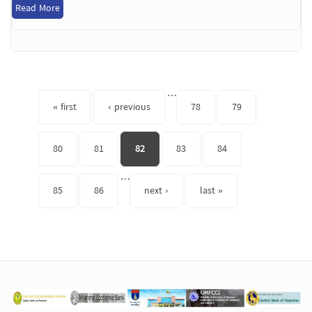
Read More
Pages
…
« first
‹ previous
78
79
80
81
82
83
84
…
85
86
next ›
last »