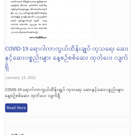
COVID-19 ရောဂါကာကွယ်ထိန်းချုပ် ကုသရေး ဆေး
နှင့်ဆေးပစ္စည်းများ နေ့စဉ်စစ်ဆေး ထုတ်ပေး လျက်
ရှိ
January 13, 2022
COVID-19 ရောဂါကာကွယ်ထိန်းချုပ် ကုသရေး ဆေးနှင့်ဆေးပစ္စည်းများ
နေ့စဉ်စစ်ဆေး ထုတ်ပေး လျက်ရှိ
Read More