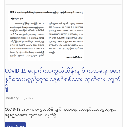
COVID-19 ရောဂါကာကွယ်ထိန်းချုပ် ကုသရေး ဆေး
နှင့်ဆေးပစ္စည်းများ နေ့စဉ်စစ်ဆေး ထုတ်ပေး လျက်
ရှိ
January 11, 2022
COVID-19 ရောဂါကာကွယ်ထိန်းချုပ် ကုသရေး ဆေးနှင့်ဆေးပစ္စည်းများ
နေ့စဉ်စစ်ဆေး ထုတ်ပေး လျက်ရှိ
Read More