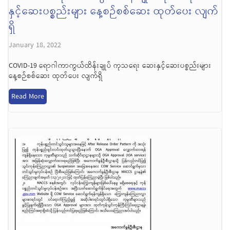
နှင့်ဆေးပစ္စည်းများ နေ့စဉ်စစ်ဆေး ထုတ်ပေး လျက်
ရှိ
January 18, 2022
COVID-19 ရောဂါကာကွယ်ထိန်းချုပ် ကုသရေး ဆေးနှင့်ဆေးပစ္စည်းများ
နေ့စဉ်စစ်ဆေး ထုတ်ပေး လျက်ရှိ
Read More