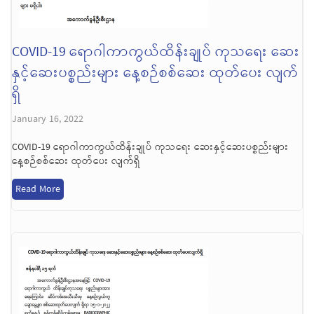
COVID-19 ရောဂါကာကွယ်ထိန်းချုပ် ကုသရေး ဆေး
နှင့်ဆေးပစ္စည်းများ နေ့စဉ်စစ်ဆေး ထုတ်ပေး လျက်
ရှိ
January 16, 2022
COVID-19 ရောဂါကာကွယ်ထိန်းချုပ် ကုသရေး ဆေးနှင့်ဆေးပစ္စည်းများ
နေ့စဉ်စစ်ဆေး ထုတ်ပေး လျက်ရှိ
Read More