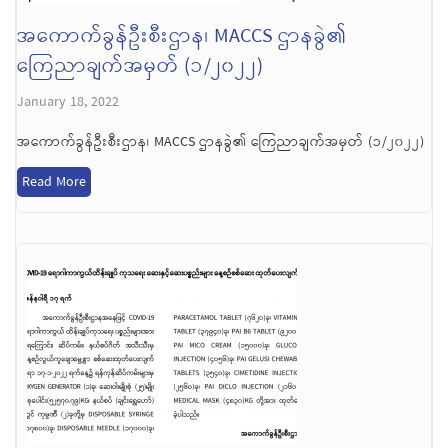
အကောက်ခွန်ဦးစီးဌာန၊ MACCS ဌာနခွဲ၏
ကြေညာချက်အမှတ် (၁/၂၀၂၂)
January 18, 2022
အကောက်ခွန်ဦးစီးဌာန၊ MACCS ဌာနခွဲ၏ ကြေညာချက်အမှတ် (၁/၂၀၂၂)
Read More