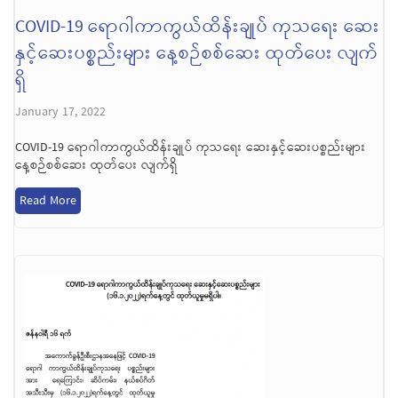
COVID-19 ရောဂါကာကွယ်ထိန်းချုပ် ကုသရေး ဆေး
နှင့်ဆေးပစ္စည်းများ နေ့စဉ်စစ်ဆေး ထုတ်ပေး လျက်
ရှိ
January 17, 2022
COVID-19 ရောဂါကာကွယ်ထိန်းချုပ် ကုသရေး ဆေးနှင့်ဆေးပစ္စည်းများ
နေ့စဉ်စစ်ဆေး ထုတ်ပေး လျက်ရှိ
Read More