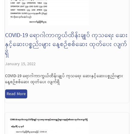
COVID-19 ရောဂါကာကွယ်ထိန်းချုပ် ကုသရေး ဆေး
နှင့်ဆေးပစ္စည်းများ နေ့စဉ်စစ်ဆေး ထုတ်ပေး လျက်
ရှိ
January 15, 2022
COVID-19 ရောဂါကာကွယ်ထိန်းချုပ် ကုသရေး ဆေးနှင့်ဆေးပစ္စည်းများ
နေ့စဉ်စစ်ဆေး ထုတ်ပေး လျက်ရှိ
Read More