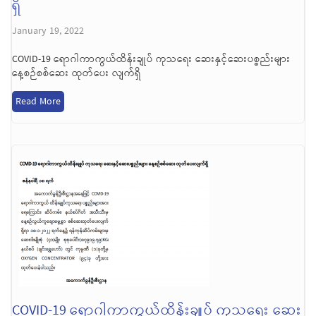
ရှိ
January 19, 2022
COVID-19 ရောဂါကာကွယ်ထိန်းချုပ် ကုသရေး ဆေးနှင့်ဆေးပစ္စည်းများ
နေ့စဉ်စစ်ဆေး ထုတ်ပေး လျက်ရှိ
Read More
COVID-19 ရောဂါကာကွယ်ထိန်းချုပ် ကုသရေး ဆေး