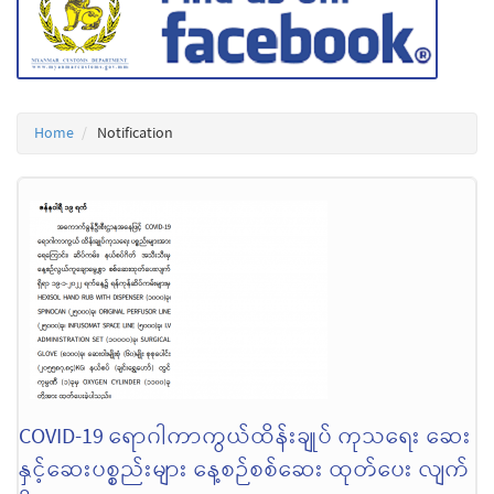
Home
Notification
COVID-19 ရောဂါကာကွယ်ထိန်းချုပ် ကုသရေး ဆေး
နှင့်ဆေးပစ္စည်းများ နေ့စဉ်စစ်ဆေး ထုတ်ပေး လျက်