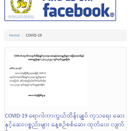
Home
COVID-19
COVID-19 ရောဂါကာကွယ်ထိန်းချုပ် ကုသရေး ဆေး
နှင့်ဆေးပစ္စည်းများ နေ့စဉ်စစ်ဆေး ထုတ်ပေး လျက်