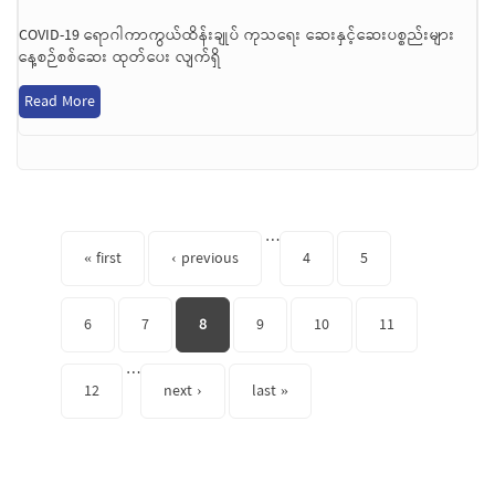
COVID-19 ရောဂါကာကွယ်ထိန်းချုပ် ကုသရေး ဆေးနှင့်ဆေးပစ္စည်းများ
နေ့စဉ်စစ်ဆေး ထုတ်ပေး လျက်ရှိ
Read More
Pages
…
« first
‹ previous
4
5
6
7
8
9
10
11
…
12
next ›
last »