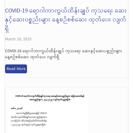
COVID-19 ရောဂါကာကွယ်ထိန်းချုပ် ကုသရေး ဆေး
နှင့်ဆေးပစ္စည်းများ နေ့စဉ်စစ်ဆေး ထုတ်ပေး လျက်
ရှိ
March 28, 2025
COVID-19 ရောဂါကာကွယ်ထိန်းချုပ် ကုသရေး ဆေးနှင့်ဆေးပစ္စည်းများ
နေ့စဉ်စစ်ဆေး ထုတ်ပေး လျက်ရှိ
Read More