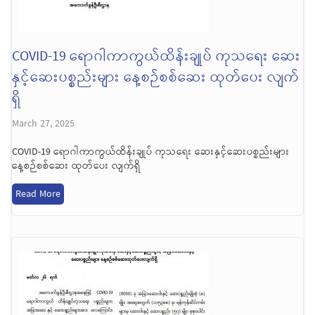
COVID-19 ရောဂါကာကွယ်ထိန်းချုပ် ကုသရေး ဆေး
နှင့်ဆေးပစ္စည်းများ နေ့စဉ်စစ်ဆေး ထုတ်ပေး လျက်
ရှိ
March 27, 2025
COVID-19 ရောဂါကာကွယ်ထိန်းချုပ် ကုသရေး ဆေးနှင့်ဆေးပစ္စည်းများ
နေ့စဉ်စစ်ဆေး ထုတ်ပေး လျက်ရှိ
Read More