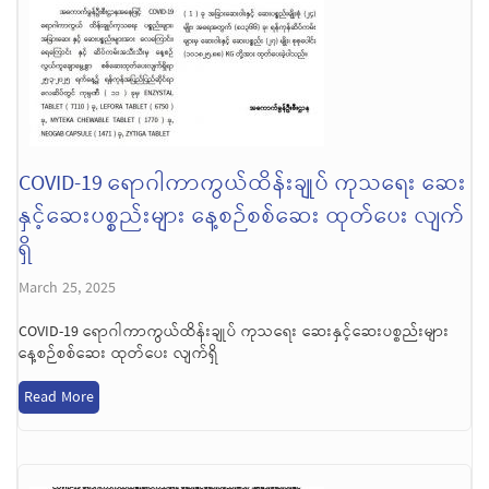
COVID-19 ရောဂါကာကွယ်ထိန်းချုပ် ကုသရေး ဆေး
နှင့်ဆေးပစ္စည်းများ နေ့စဉ်စစ်ဆေး ထုတ်ပေး လျက်
ရှိ
March 25, 2025
COVID-19 ရောဂါကာကွယ်ထိန်းချုပ် ကုသရေး ဆေးနှင့်ဆေးပစ္စည်းများ
နေ့စဉ်စစ်ဆေး ထုတ်ပေး လျက်ရှိ
Read More