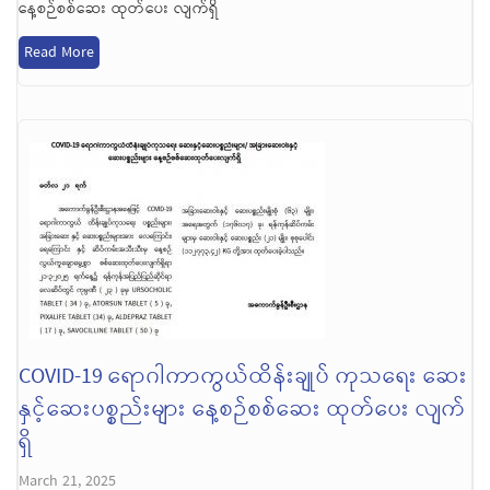
နေ့စဉ်စစ်ဆေး ထုတ်ပေး လျက်ရှိ
Read More
COVID-19 ရောဂါကာကွယ်ထိန်းချုပ် ကုသရေး ဆေး
နှင့်ဆေးပစ္စည်းများ နေ့စဉ်စစ်ဆေး ထုတ်ပေး လျက်
ရှိ
March 21, 2025