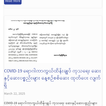
Read More
COVID-19 ရောဂါကာကွယ်ထိန်းချုပ် ကုသရေး ဆေး
နှင့်ဆေးပစ္စည်းများ နေ့စဉ်စစ်ဆေး ထုတ်ပေး လျက်
ရှိ
March 22, 2025
COVID-19 ရောဂါကာကွယ်ထိန်းချုပ် ကုသရေး ဆေးနှင့်ဆေးပစ္စည်းများ