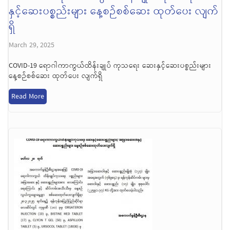
နှင့်ဆေးပစ္စည်းများ နေ့စဉ်စစ်ဆေး ထုတ်ပေး လျက်
ရှိ
March 29, 2025
COVID-19 ရောဂါကာကွယ်ထိန်းချုပ် ကုသရေး ဆေးနှင့်ဆေးပစ္စည်းများ
နေ့စဉ်စစ်ဆေး ထုတ်ပေး လျက်ရှိ
Read More