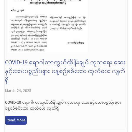
COVID-19 ရောဂါကာကွယ်ထိန်းချုပ် ကုသရေး ဆေး
နှင့်ဆေးပစ္စည်းများ နေ့စဉ်စစ်ဆေး ထုတ်ပေး လျက်
ရှိ
March 24, 2025
COVID-19 ရောဂါကာကွယ်ထိန်းချုပ် ကုသရေး ဆေးနှင့်ဆေးပစ္စည်းများ
နေ့စဉ်စစ်ဆေး ထုတ်ပေး လျက်ရှိ
Read More