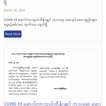
ရှိ
March 30, 2025
COVID-19 ရောဂါကာကွယ်ထိန်းချုပ် ကုသရေး ဆေးနှင့်ဆေးပစ္စည်းများ
နေ့စဉ်စစ်ဆေး ထုတ်ပေး လျက်ရှိ
Read More
COVID-19 ရောဂါကာကွယ်ထိန်းချုပ် ကုသရေး ဆေး