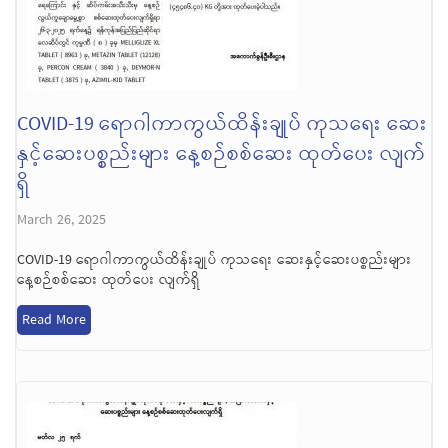
COVID-19 ရောဂါကာကွယ်ထိန်းချုပ် ကုသရေး ဆေး
နှင့်ဆေးပစ္စည်းများ နေ့စဉ်စစ်ဆေး ထုတ်ပေး လျက်
ရှိ
March 26, 2025
COVID-19 ရောဂါကာကွယ်ထိန်းချုပ် ကုသရေး ဆေးနှင့်ဆေးပစ္စည်းများ
နေ့စဉ်စစ်ဆေး ထုတ်ပေး လျက်ရှိ
Read More