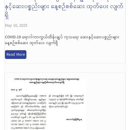
နှင့်ဆေးပစ္စည်းများ နေ့စဉ်စစ်ဆေး ထုတ်ပေး လျက်
ရှိ
May 10, 2025
COVID-19 ရောဂါကာကွယ်ထိန်းချုပ် ကုသရေး ဆေးနှင့်ဆေးပစ္စည်းများ
နေ့စဉ်စစ်ဆေး ထုတ်ပေး လျက်ရှိ
Read More