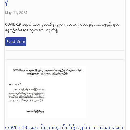
ရှိ
May 11, 2025
COVID-19 ရောဂါကာကွယ်ထိန်းချုပ် ကုသရေး ဆေးနှင့်ဆေးပစ္စည်းများ
နေ့စဉ်စစ်ဆေး ထုတ်ပေး လျက်ရှိ
Read More
COVID-19 ရောဂါကာကွယ်ထိန်းချုပ် ကုသရေး ဆေး