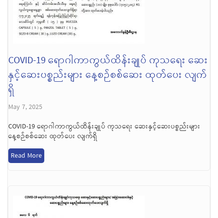
COVID-19 ရောဂါကာကွယ်ထိန်းချုပ် ကုသရေး ဆေး
နှင့်ဆေးပစ္စည်းများ နေ့စဉ်စစ်ဆေး ထုတ်ပေး လျက်
ရှိ
May 7, 2025
COVID-19 ရောဂါကာကွယ်ထိန်းချုပ် ကုသရေး ဆေးနှင့်ဆေးပစ္စည်းများ
နေ့စဉ်စစ်ဆေး ထုတ်ပေး လျက်ရှိ
Read More