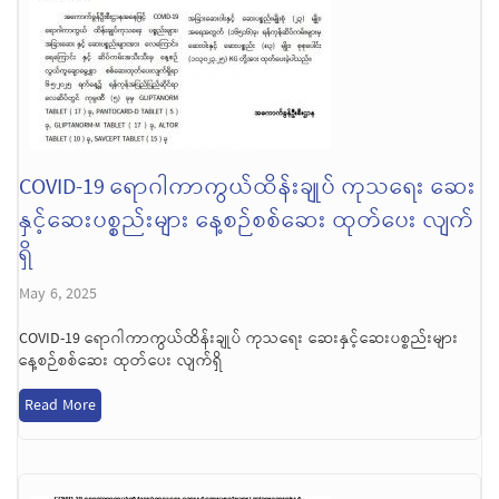
COVID-19 ရောဂါကာကွယ်ထိန်းချုပ် ကုသရေး ဆေး
နှင့်ဆေးပစ္စည်းများ နေ့စဉ်စစ်ဆေး ထုတ်ပေး လျက်
ရှိ
May 6, 2025
COVID-19 ရောဂါကာကွယ်ထိန်းချုပ် ကုသရေး ဆေးနှင့်ဆေးပစ္စည်းများ
နေ့စဉ်စစ်ဆေး ထုတ်ပေး လျက်ရှိ
Read More