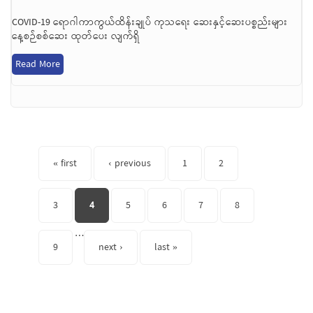
COVID-19 ရောဂါကာကွယ်ထိန်းချုပ် ကုသရေး ဆေးနှင့်ဆေးပစ္စည်းများ
နေ့စဉ်စစ်ဆေး ထုတ်ပေး လျက်ရှိ
Read More
Pages
« first
‹ previous
1
2
3
4
5
6
7
8
…
9
next ›
last »