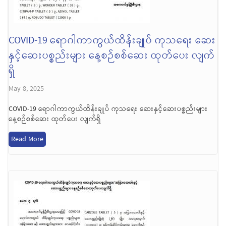
COVID-19 ရောဂါကာကွယ်ထိန်းချုပ် ကုသရေး ဆေး
နှင့်ဆေးပစ္စည်းများ နေ့စဉ်စစ်ဆေး ထုတ်ပေး လျက်
ရှိ
May 8, 2025
COVID-19 ရောဂါကာကွယ်ထိန်းချုပ် ကုသရေး ဆေးနှင့်ဆေးပစ္စည်းများ
နေ့စဉ်စစ်ဆေး ထုတ်ပေး လျက်ရှိ
Read More