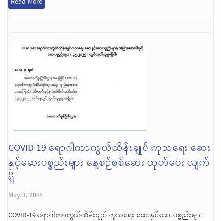
Read More
COVID-19 ရောဂါကာကွယ်ထိန်းချုပ် ကုသရေး ဆေး
နှင့်ဆေးပစ္စည်းများ နေ့စဉ်စစ်ဆေး ထုတ်ပေး လျက်
ရှိ
May 3, 2025
COVID-19 ရောဂါကာကွယ်ထိန်းချုပ် ကုသရေး ဆေးနှင့်ဆေးပစ္စည်းများ