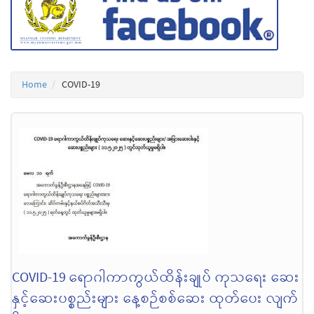
Home
COVID-19
COVID-19 ရောဂါကာကွယ်ထိန်းချုပ် ကုသရေး ဆေး
နှင့်ဆေးပစ္စည်းများ နေ့စဉ်စစ်ဆေး ထုတ်ပေး လျက်