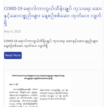
COVID-19 ရောဂါကာကွယ်ထိန်းချုပ် ကုသရေး ဆေး
နှင့်ဆေးပစ္စည်းများ နေ့စဉ်စစ်ဆေး ထုတ်ပေး လျက်
ရှိ
May 9, 2025
COVID-19 ရောဂါကာကွယ်ထိန်းချုပ် ကုသရေး ဆေးနှင့်ဆေးပစ္စည်းများ
နေ့စဉ်စစ်ဆေး ထုတ်ပေး လျက်ရှိ
Read More