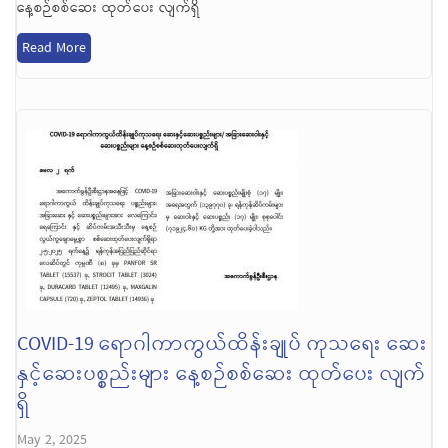
နေ့စဉ်စစ်ဆေး ထုတ်ပေး လျက်ရှိ
Read More
COVID-19 ရောဂါကာကွယ်ထိန်းချုပ် ကုသရေး ဆေး
နှင့်ဆေးပစ္စည်းများ နေ့စဉ်စစ်ဆေး ထုတ်ပေး လျက်
ရှိ
May 2, 2025