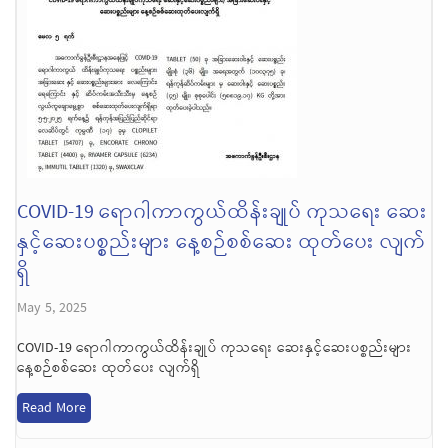
COVID-19 ရောဂါကာကွယ်ထိန်းချုပ် ကုသရေး ဆေး
နှင့်ဆေးပစ္စည်းများ နေ့စဉ်စစ်ဆေး ထုတ်ပေး လျက်
ရှိ
May 5, 2025
COVID-19 ရောဂါကာကွယ်ထိန်းချုပ် ကုသရေး ဆေးနှင့်ဆေးပစ္စည်းများ
နေ့စဉ်စစ်ဆေး ထုတ်ပေး လျက်ရှိ
Read More