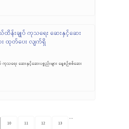
်ထိန်းချုပ် ကုသရေး ဆေးနှင့်ဆေး
ဆေး ထုတ်ပေး လျက်ရှိ
် ကုသရေး ဆေးနှင့်ဆေးပစ္စည်းများ နေ့စဉ်စစ်ဆေး
…
10
11
12
13