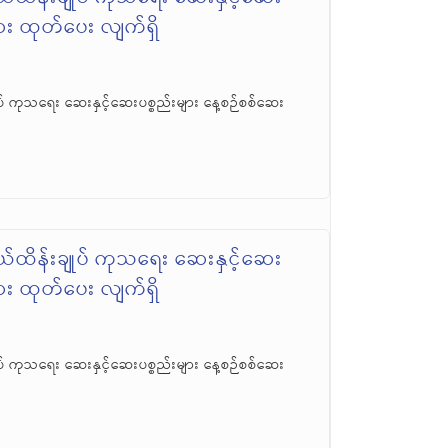
ဆေး ထုတ်ပေး လျက်ရှိ
် ကုသရေး ဆေးနှင့်ဆေးပစ္စည်းများ နေ့စဉ်စစ်ဆေး
်ထိန်းချုပ် ကုသရေး ဆေးနှင့်ဆေး
ဆေး ထုတ်ပေး လျက်ရှိ
် ကုသရေး ဆေးနှင့်ဆေးပစ္စည်းများ နေ့စဉ်စစ်ဆေး