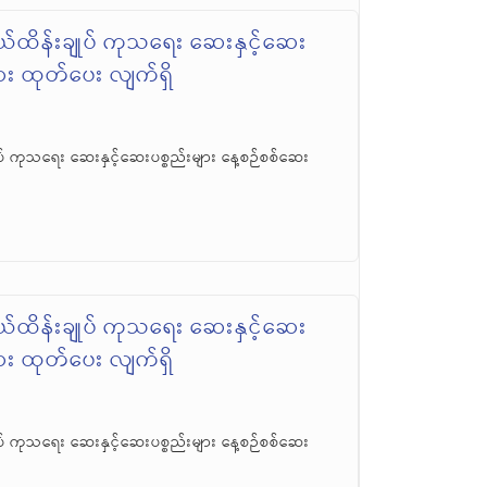
်ထိန်းချုပ် ကုသရေး ဆေးနှင့်ဆေး
ဆေး ထုတ်ပေး လျက်ရှိ
် ကုသရေး ဆေးနှင့်ဆေးပစ္စည်းများ နေ့စဉ်စစ်ဆေး
်ထိန်းချုပ် ကုသရေး ဆေးနှင့်ဆေး
ဆေး ထုတ်ပေး လျက်ရှိ
် ကုသရေး ဆေးနှင့်ဆေးပစ္စည်းများ နေ့စဉ်စစ်ဆေး