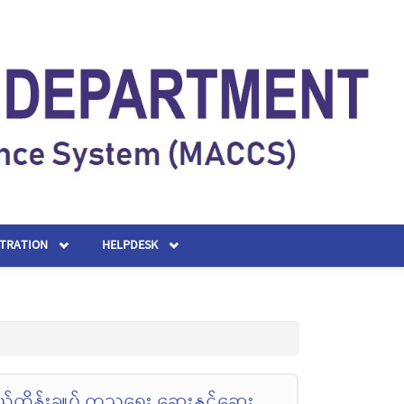
STRATION
HELPDESK
်ထိန်းချုပ် ကုသရေး ဆေးနှင့်ဆေး