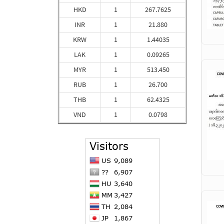
HKD
1
267.7625
INR
1
21.880
KRW
1
1.44035
LAK
1
0.09265
MYR
1
513.450
RUB
1
26.700
THB
1
62.4325
VND
1
0.0798