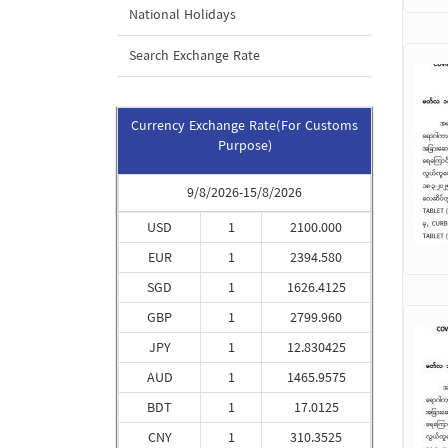
National Holidays
Search Exchange Rate
Currency Exchange Rate(For Customs
Purpose)
9/8/2026-15/8/2026
USD
1
2100.000
EUR
1
2394.580
SGD
1
1626.4125
GBP
1
2799.960
JPY
1
12.830425
AUD
1
1465.9575
BDT
1
17.0125
CNY
1
310.3525