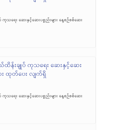
် ကုသရေး ဆေးနှင့်ဆေးပစ္စည်းများ နေ့စဉ်စစ်ဆေး
်ထိန်းချုပ် ကုသရေး ဆေးနှင့်ဆေး
ဆေး ထုတ်ပေး လျက်ရှိ
် ကုသရေး ဆေးနှင့်ဆေးပစ္စည်းများ နေ့စဉ်စစ်ဆေး