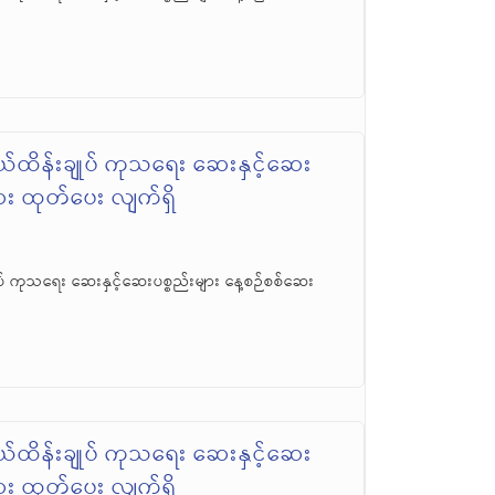
်ထိန်းချုပ် ကုသရေး ဆေးနှင့်ဆေး
ဆေး ထုတ်ပေး လျက်ရှိ
် ကုသရေး ဆေးနှင့်ဆေးပစ္စည်းများ နေ့စဉ်စစ်ဆေး
်ထိန်းချုပ် ကုသရေး ဆေးနှင့်ဆေး
ဆေး ထုတ်ပေး လျက်ရှိ