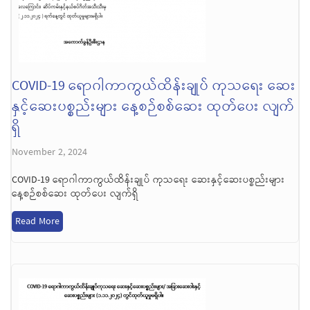
COVID-19 ရောဂါကာကွယ်ထိန်းချုပ် ကုသရေး ဆေး
နှင့်ဆေးပစ္စည်းများ နေ့စဉ်စစ်ဆေး ထုတ်ပေး လျက်
ရှိ
November 2, 2024
COVID-19 ရောဂါကာကွယ်ထိန်းချုပ် ကုသရေး ဆေးနှင့်ဆေးပစ္စည်းများ
နေ့စဉ်စစ်ဆေး ထုတ်ပေး လျက်ရှိ
Read More