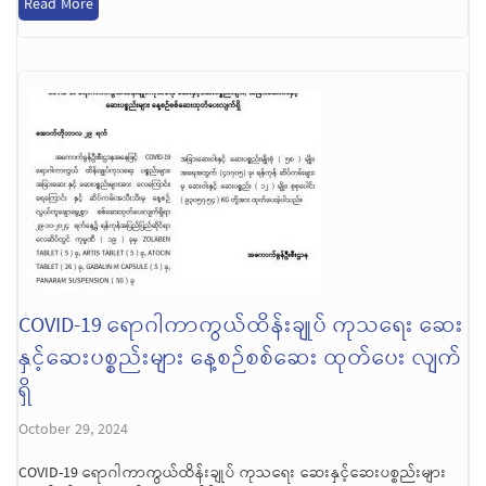
Read More
COVID-19 ရောဂါကာကွယ်ထိန်းချုပ် ကုသရေး ဆေး
နှင့်ဆေးပစ္စည်းများ နေ့စဉ်စစ်ဆေး ထုတ်ပေး လျက်
ရှိ
October 29, 2024
COVID-19 ရောဂါကာကွယ်ထိန်းချုပ် ကုသရေး ဆေးနှင့်ဆေးပစ္စည်းများ