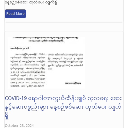
နေ့စဉ်စစ်ဆေး ထုတ်ပေး လျက်ရှိ
Read More
COVID-19 ရောဂါကာကွယ်ထိန်းချုပ် ကုသရေး ဆေး
နှင့်ဆေးပစ္စည်းများ နေ့စဉ်စစ်ဆေး ထုတ်ပေး လျက်
ရှိ
October 28, 2024