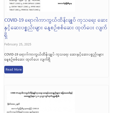
COVID-19 ရောဂါကာကွယ်ထိန်းချုပ် ကုသရေး ဆေး
နှင့်ဆေးပစ္စည်းများ နေ့စဉ်စစ်ဆေး ထုတ်ပေး လျက်
ရှိ
February 25, 2025
COVID-19 ရောဂါကာကွယ်ထိန်းချုပ် ကုသရေး ဆေးနှင့်ဆေးပစ္စည်းများ
နေ့စဉ်စစ်ဆေး ထုတ်ပေး လျက်ရှိ
Read More