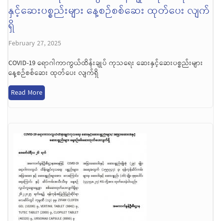
နှင့်ဆေးပစ္စည်းများ နေ့စဉ်စစ်ဆေး ထုတ်ပေး လျက်
ရှိ
February 27, 2025
COVID-19 ရောဂါကာကွယ်ထိန်းချုပ် ကုသရေး ဆေးနှင့်ဆေးပစ္စည်းများ
နေ့စဉ်စစ်ဆေး ထုတ်ပေး လျက်ရှိ
Read More