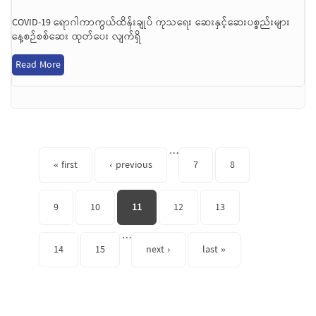
COVID-19 ရောဂါကာကွယ်ထိန်းချုပ် ကုသရေး ဆေးနှင့်ဆေးပစ္စည်းများ
နေ့စဉ်စစ်ဆေး ထုတ်ပေး လျက်ရှိ
Read More
Pages
…
« first
‹ previous
7
8
9
10
11
12
13
…
14
15
next ›
last »