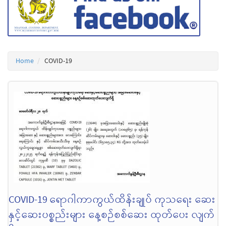
Home
COVID-19
COVID-19 ရောဂါကာကွယ်ထိန်းချုပ် ကုသရေး ဆေး
နှင့်ဆေးပစ္စည်းများ နေ့စဉ်စစ်ဆေး ထုတ်ပေး လျက်