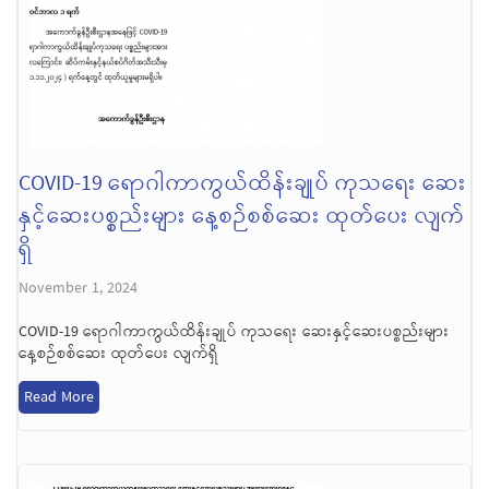
COVID-19 ရောဂါကာကွယ်ထိန်းချုပ် ကုသရေး ဆေး
နှင့်ဆေးပစ္စည်းများ နေ့စဉ်စစ်ဆေး ထုတ်ပေး လျက်
ရှိ
November 1, 2024
COVID-19 ရောဂါကာကွယ်ထိန်းချုပ် ကုသရေး ဆေးနှင့်ဆေးပစ္စည်းများ
နေ့စဉ်စစ်ဆေး ထုတ်ပေး လျက်ရှိ
Read More