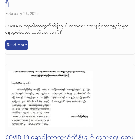
ရှိ
February 28, 2025
COVID-19 ရောဂါကာကွယ်ထိန်းချုပ် ကုသရေး ဆေးနှင့်ဆေးပစ္စည်းများ
နေ့စဉ်စစ်ဆေး ထုတ်ပေး လျက်ရှိ
Read More
COVID-19 ရောဂါကာကွယ်ထိန်းချုပ် ကုသရေး ဆေး