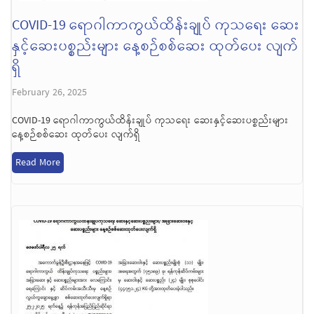
COVID-19 ရောဂါကာကွယ်ထိန်းချုပ် ကုသရေး ဆေး
နှင့်ဆေးပစ္စည်းများ နေ့စဉ်စစ်ဆေး ထုတ်ပေး လျက်
ရှိ
February 26, 2025
COVID-19 ရောဂါကာကွယ်ထိန်းချုပ် ကုသရေး ဆေးနှင့်ဆေးပစ္စည်းများ
နေ့စဉ်စစ်ဆေး ထုတ်ပေး လျက်ရှိ
Read More