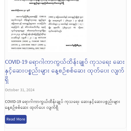
COVID-19 ရောဂါကာကွယ်ထိန်းချုပ် ကုသရေး ဆေး
နှင့်ဆေးပစ္စည်းများ နေ့စဉ်စစ်ဆေး ထုတ်ပေး လျက်
ရှိ
October 31, 2024
COVID-19 ရောဂါကာကွယ်ထိန်းချုပ် ကုသရေး ဆေးနှင့်ဆေးပစ္စည်းများ
နေ့စဉ်စစ်ဆေး ထုတ်ပေး လျက်ရှိ
Read More