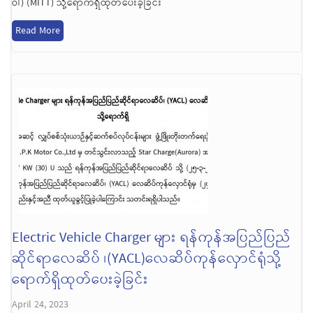
ဝါ) (MITT) သို့ရောက်ရှိထုတ်ပေးခဲ့ခြင်း
Read More
Electric Vehicle Charger များ ရန်ကုန်အပြည်ပြည်
ဆိုင်ရာလေဆိပ် ၊(YACL)လေဆိပ်ကုန်လှောင်ရုံသို့
ရောက်ရှိထုတ်ပေးခဲ့ခြင်း
April 24, 2023