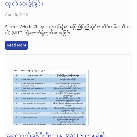
ထုတ်ပေးခဲ့ခြင်း
April 5, 2023
Electric Vehicle Charger များ မြန်မာအပြည်ပြည်ဆိုင်ရာဆိပ်ကမ်း (သီလ
ဝါ) (MITT) သို့ရောက်ရှိထုတ်ပေးခဲ့ခြင်း
Read More
အကောက်ခွန်ဦးစီးဌာန၊ MACCS ဌာနခွဲ၏