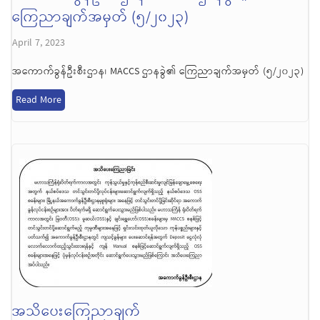
ကြေညာချက်အမှတ် (၅/၂၀၂၃)
April 7, 2023
အကောက်ခွန်ဦးစီးဌာန၊ MACCS ဌာနခွဲ၏ ကြေညာချက်အမှတ် (၅/၂၀၂၃)
Read More
အသိပေးကြေညာချက်