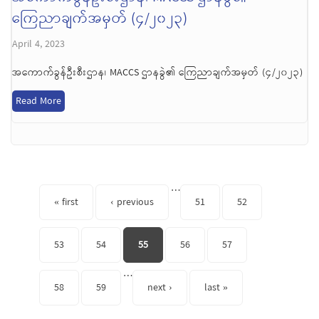
ကြေညာချက်အမှတ် (၄/၂၀၂၃)
April 4, 2023
အကောက်ခွန်ဦးစီးဌာန၊ MACCS ဌာနခွဲ၏ ကြေညာချက်အမှတ် (၄/၂၀၂၃)
Read More
Pages
…
« first
‹ previous
51
52
53
54
55
56
57
…
58
59
next ›
last »