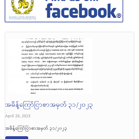
အမိန့်ကြော်ငြာစာအမှတ် ၃၁/၂၀၂၃
April 28, 2023
အမိန့်ကြော်ငြာစာအမှတ် ၃၁/၂၀၂၃