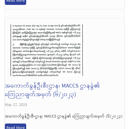
Read More
အကောက်ခွန်ဦးစီးဌာန၊ MACCS ဌာနခွဲ၏
ကြေညာချက်အမှတ် (၆/၂၀၂၃)
May 17, 2023
အကောက်ခွန်ဦးစီးဌာန၊ MACCS ဌာနခွဲ၏ ကြေညာချက်အမှတ် (၆/၂၀၂၃)
Read More