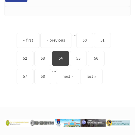
Pages
…
« first
‹ previous
50
51
52
53
54
55
56
…
57
58
next ›
last »