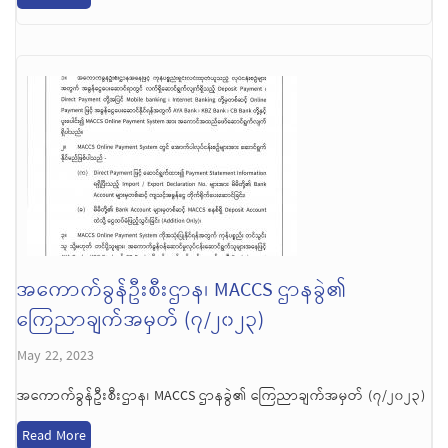
အကောက်ခွန်ဦးစီးဌာန၊ MACCS ဌာနခွဲ၏
ကြေညာချက်အမှတ် (၇/၂၀၂၃)
May 22, 2023
အကောက်ခွန်ဦးစီးဌာန၊ MACCS ဌာနခွဲ၏ ကြေညာချက်အမှတ် (၇/၂၀၂၃)
Read More