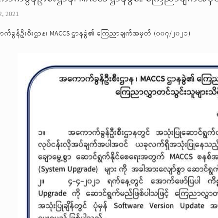
2, 2021
က်ခွန်ဦးစီးဌာန၊ MACCS ဌာနခွဲ၏ ကြေညာချက်အမှတ် (၀၀၇/၂၀၂၁)