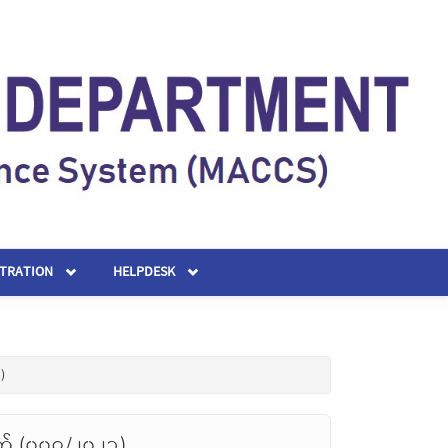
STRATION
HELPDESK
)
တ် (၀၀၇/၂၀၂၁)