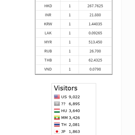
HKD
1
267.7625
INR
1
21.880
KRW
1
1.44035
LAK
1
0.09265
MYR
1
513.450
RUB
1
26.700
THB
1
62.4325
VND
1
0.0798