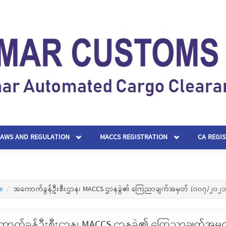
LAWS AND REGULATION
MACCS REGISTRATION
CA REGI
e
အကောက်ခွန်ဦးစီးဌာန၊ MACCS ဌာနခွဲ၏ ကြေညာချက်အမှတ် (၀၀၇/၂၀၂၁
ာက်ခွန်ဦးစီးဌာန၊ MACCS ဌာနခွဲ၏ ကြေညာချက်အမှ