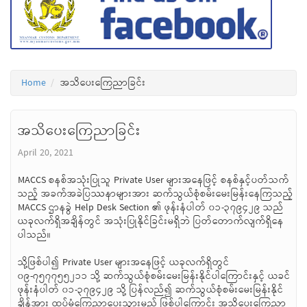
Home
အသိပေးကြေညာခြင်း
အသိပေးကြေညာခြင်း
April 20, 2021
MACCS စနစ်အသုံးပြုသူ Private User များအနေဖြင့် စနစ်နှင့်ပတ်သက်
သည့် အခက်အခဲပြဿနာများအား ဆက်သွယ်စုံစမ်းမေးမြန်းနေကြသည့်
MACCS ဌာနခွဲ Help Desk Section ၏ ဖုန်းနံပါတ် ၀၁-၃၇၉၄၂၉ သည်
ယခုလက်ရှိအချိန်တွင် အသုံးပြုနိုင်ခြင်းမရှိဘဲ ပြတ်တောက်လျက်ရှိနေ
ပါသည်။
သို့ဖြစ်ပါ၍ Private User များအနေဖြင့် ယခုလက်ရှိတွင်
၀၉-၇၅၇၇၅၅၂၁၁ သို့ ဆက်သွယ်စုံစမ်းမေးမြန်းနိုင်ပါကြောင်းနှင့် ယခင်
ဖုန်းနံပါတ် ၀၁-၃၇၉၄၂၉ သို့ ပြန်လည်၍ ဆက်သွယ်စုံစမ်းမေးမြန်းနိုင်
ချိန်အား ထပ်မံကြေညာပေးသွားမည် ဖြစ်ပါကြောင်း အသိပေးကြေညာ