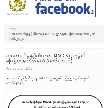
Home
အကောက်ခွန်ဦးစီးဌာန၊ MACCS ဌာနခွဲ၏ ကြေညာချက်အမှတ်
(၀၀၆/၂၀၂၁)
အကောက်ခွန်ဦးစီးဌာန၊ MACCS ဌာနခွဲ၏
ကြေညာချက်အမှတ် (၀၀၆/၂၀၂၁)
February 14, 2021
အကောက်ခွန်ဦးစီးဌာန၊ MACCS ဌာနခွဲ၏ ကြေညာချက်အမှတ်
(၀၀၆/၂၀၂၁)