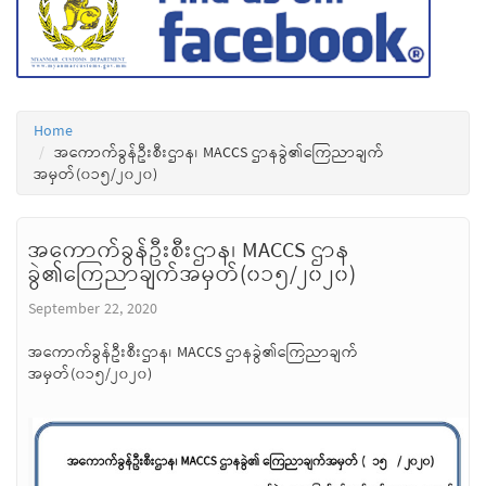
Home
အကောက်ခွန်ဦးစီးဌာန၊ MACCS ဌာနခွဲ၏ကြေညာချက်
အမှတ်(၀၁၅/၂၀၂၀)
အကောက်ခွန်ဦးစီးဌာန၊ MACCS ဌာန
ခွဲ၏ကြေညာချက်အမှတ်(၀၁၅/၂၀၂၀)
September 22, 2020
အကောက်ခွန်ဦးစီးဌာန၊ MACCS ဌာနခွဲ၏ကြေညာချက်
အမှတ်(၀၁၅/၂၀၂၀)