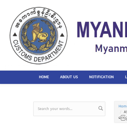
Skip to main content
HOME
ABOUT US
NOTIFICATION
Hom
Search form
A
ကြေည