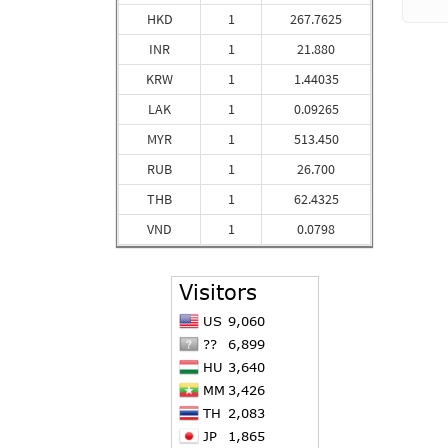
HKD
1
267.7625
INR
1
21.880
KRW
1
1.44035
LAK
1
0.09265
MYR
1
513.450
RUB
1
26.700
THB
1
62.4325
VND
1
0.0798