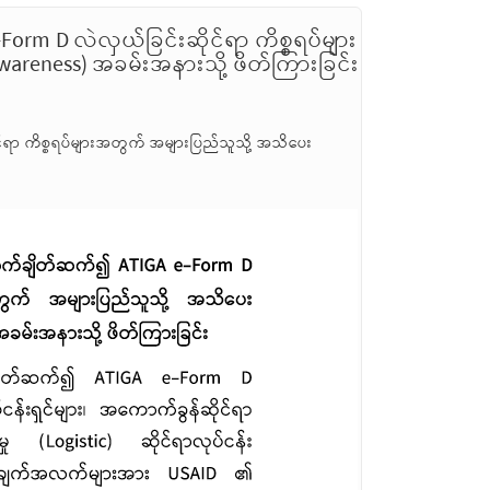
rm D လဲလှယ်ခြင်းဆိုင်ရာ ကိစ္စရပ်များ
reness) အခမ်းအနားသို့ ဖိတ်ကြားခြင်း
်ရာ ကိစ္စရပ်များအတွက် အများပြည်သူသို့ အသိပေး