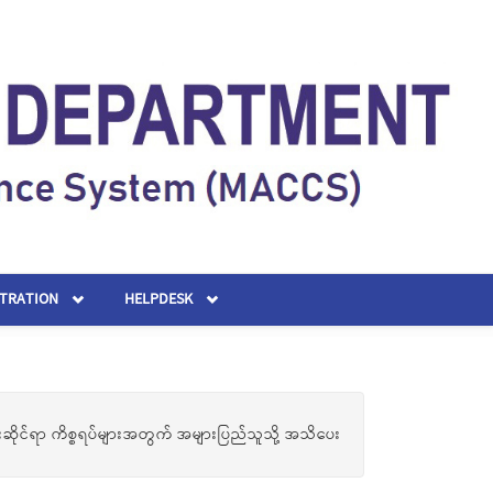
STRATION
HELPDESK
ိုင်ရာ ကိစ္စရပ်များအတွက် အများပြည်သူသို့ အသိပေး