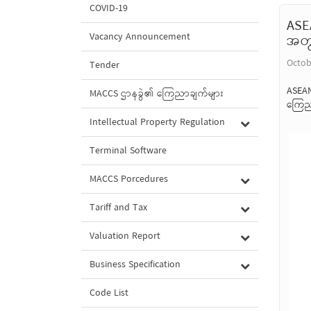
COVID-19
ASE
Vacancy Announcement
အတွ
Octob
Tender
ASEAN
MACCS ဌာနခွဲ၏ ကြေညာချက်များ
ကြေညာ
Intellectual Property Regulation
Terminal Software
MACCS Porcedures
Tariff and Tax
Valuation Report
Business Specification
Code List