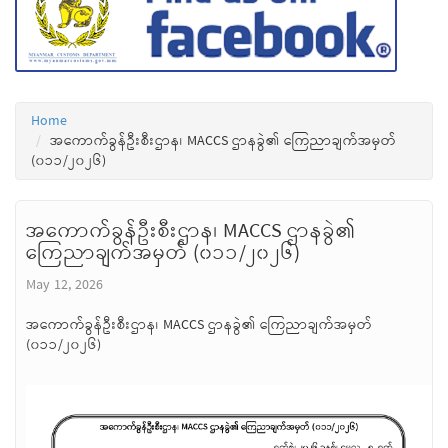
Home
အကောက်ခွန်ဦးစီးဌာန၊ MACCS ဌာနခွဲ၏ ကြေညာချက်အမှတ်
(၀၁၁/၂၀၂၆)
အကောက်ခွန်ဦးစီးဌာန၊ MACCS ဌာနခွဲ၏
ကြေညာချက်အမှတ် (၀၁၁/၂၀၂၆)
May 12, 2026
အကောက်ခွန်ဦးစီးဌာန၊ MACCS ဌာနခွဲ၏ ကြေညာချက်အမှတ်
(၀၁၁/၂၀၂၆)