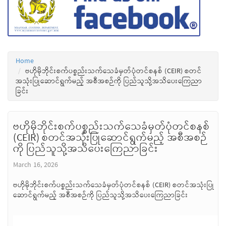
Home
ဗဟိုမိုဘိုင်းစက်ပစ္စည်းသက်သေခံမှတ်ပုံတင်စနစ် (CEIR) စတင်
အသုံးပြုဆောင်ရွက်မည့် အစီအစဉ်ကို ပြည်သူသို့အသိပေးကြေညာ
ခြင်း
ဗဟိုမိုဘိုင်းစက်ပစ္စည်းသက်သေခံမှတ်ပုံတင်စနစ်
(CEIR) စတင်အသုံးပြုဆောင်ရွက်မည့် အစီအစဉ်
ကို ပြည်သူသို့အသိပေးကြေညာခြင်း
March 16, 2026
ဗဟိုမိုဘိုင်းစက်ပစ္စည်းသက်သေခံမှတ်ပုံတင်စနစ် (CEIR) စတင်အသုံးပြု
ဆောင်ရွက်မည့် အစီအစဉ်ကို ပြည်သူသို့အသိပေးကြေညာခြင်း