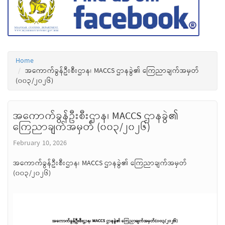
Home
အကောက်ခွန်ဦးစီးဌာန၊ MACCS ဌာနခွဲ၏ ကြေညာချက်အမှတ်
(၀၀၃/၂၀၂၆)
အကောက်ခွန်ဦးစီးဌာန၊ MACCS ဌာနခွဲ၏
ကြေညာချက်အမှတ် (၀၀၃/၂၀၂၆)
February 10, 2026
အကောက်ခွန်ဦးစီးဌာန၊ MACCS ဌာနခွဲ၏ ကြေညာချက်အမှတ်
(၀၀၃/၂၀၂၆)