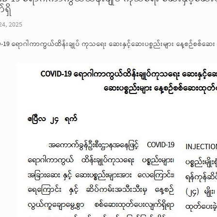
ရှိ
24, 2025
-19 ရောဂါကာကွယ်ထိန်းချုပ် ကုသရေး ဆေးနှင့်ဆေးပစ္စည်းများ နေ့စဉ်စစ်ဆေး