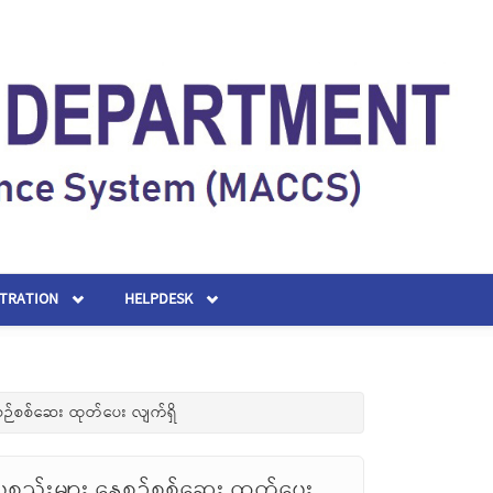
STRATION
HELPDESK
စဉ်စစ်ဆေး ထုတ်ပေး လျက်ရှိ
စ္စည်းများ နေ့စဉ်စစ်ဆေး ထုတ်ပေး