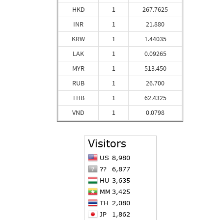
HKD
1
267.7625
INR
1
21.880
KRW
1
1.44035
LAK
1
0.09265
MYR
1
513.450
RUB
1
26.700
THB
1
62.4325
VND
1
0.0798