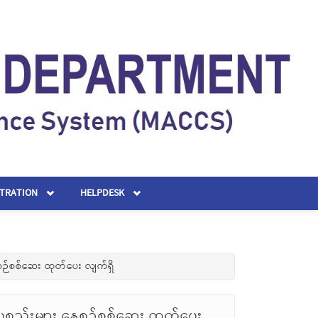
STRATION
HELPDESK
စဉ်စစ်ဆေး ထုတ်ပေး လျက်ရှိ
စ္စည်းများ နေ့စဉ်စစ်ဆေး ထုတ်ပေး