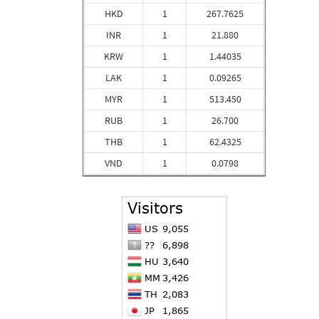
HKD
1
267.7625
INR
1
21.880
KRW
1
1.44035
LAK
1
0.09265
MYR
1
513.450
RUB
1
26.700
THB
1
62.4325
VND
1
0.0798