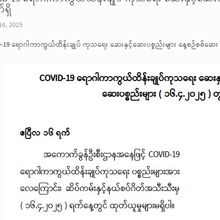
ရှိ
16, 2025
-19 ရောဂါကာကွယ်ထိန်းချုပ် ကုသရေး ဆေးနှင့်ဆေးပစ္စည်းများ နေ့စဉ်စစ်ဆေး