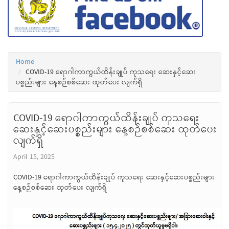
Home
COVID-19 ရောဂါကာကွယ်ထိန်းချုပ် ကုသရေး ဆေးနှင့်ဆေး
ပစ္စည်းများ နေ့စဉ်စစ်ဆေး ထုတ်ပေး လျက်ရှိ
COVID-19 ရောဂါကာကွယ်ထိန်းချုပ် ကုသရေး
ဆေးနှင့်ဆေးပစ္စည်းများ နေ့စဉ်စစ်ဆေး ထုတ်ပေး
လျက်ရှိ
April 15, 2025
COVID-19 ရောဂါကာကွယ်ထိန်းချုပ် ကုသရေး ဆေးနှင့်ဆေးပစ္စည်းများ
နေ့စဉ်စစ်ဆေး ထုတ်ပေး လျက်ရှိ