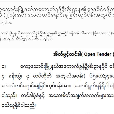
့သောင်းမြို့နယ်အကောက်ခွန်ဦးစီးဌာန၏ ဌာနပိုင်ဝန်ထမ
က် (၂)လုံးအား လေလံတင်ရောင်းချခြင်းလုပ်ငန်းအတွက် အိ
12, 2024
ောင်းမြို့နယ်အကောက်ခွန်ဦးစီးဌာန၏ ဌာနပိုင်ဝန်ထမ်းအိမ်ယာ ဖြစ်သော (၄)ခန
န်းအတွက် အိတ်ဖွင့်တင်ဒါခေါ်ယူခြင်း