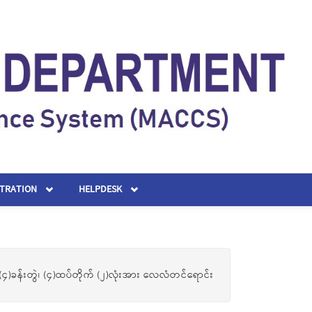
STRATION
HELPDESK
၄)ခန်းတွဲ၊ (၄)ထပ်တိုက် (၂)လုံးအား လေလံတင်ရောင်း