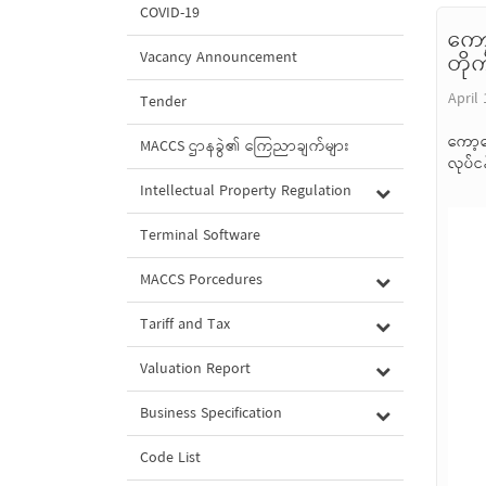
COVID-19
ကော
Vacancy Announcement
တို
April 
Tender
ကော့သ
MACCS ဌာနခွဲ၏ ကြေညာချက်များ
လုပ်င
Intellectual Property Regulation
Terminal Software
MACCS Porcedures
Tariff and Tax
Valuation Report
Business Specification
Code List