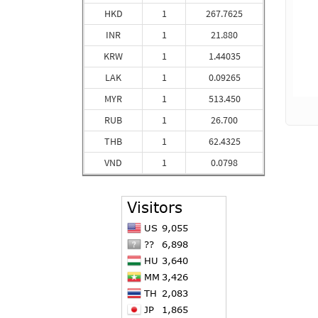
HKD
1
267.7625
INR
1
21.880
KRW
1
1.44035
LAK
1
0.09265
MYR
1
513.450
RUB
1
26.700
THB
1
62.4325
VND
1
0.0798