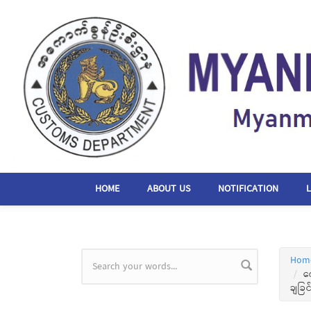
Skip to main content
HOME
ABOUT US
NOTIFICATION
Hom
Search form
က
ချခြ