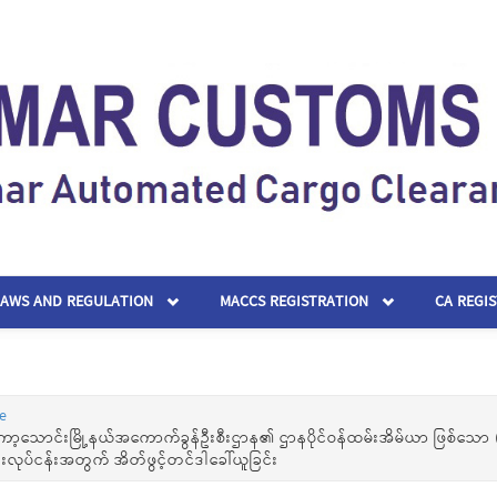
LAWS AND REGULATION
MACCS REGISTRATION
CA REGI
e
ော့သောင်းမြို့နယ်အကောက်ခွန်ဦးစီးဌာန၏ ဌာနပိုင်ဝန်ထမ်းအိမ်ယာ ဖြစ်သော (
င်းလုပ်ငန်းအတွက် အိတ်ဖွင့်တင်ဒါခေါ်ယူခြင်း