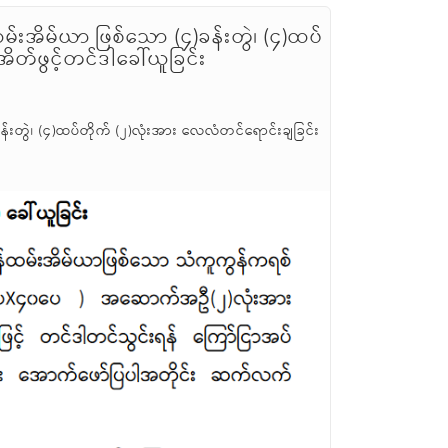
်းအိမ်ယာ ဖြစ်သော (၄)ခန်းတွဲ၊ (၄)ထပ်
တ်ဖွင့်တင်ဒါခေါ်ယူခြင်း
်းတွဲ၊ (၄)ထပ်တိုက် (၂)လုံးအား လေလံတင်ရောင်းချခြင်း