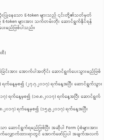
တွင်အသုံးပြုနေသော E-token များသည် ၎င်းတို့၏သတ်မှတ်
-token များအား သက်တမ်းတိုး ဆောင်ရွက်နိုင်ရန်
ပေးမည်ဖြစ်ပါသည်။
ထိ)
ခြင်းအား အောက်ပါအတိုင်း ဆောင်ရွက်ပေးသွားမည်ဖြစ်
) ရက်နေ့မှစ၍ (၂၇.၇.၂၀၁၇) ရက်နေ့အပြီး ဆောင်ရွက်သွား
၀၁၇) ရက်နေ့မှစ၍ (၁၈.၈.၂၀၁၇) ရက်နေ့အပြီး ဆောင်ရွက်
၈.၂၀၁၇) ရက်နေ့မှစ၍ (၁၅.၉.၂၀၁၇) ရက်နေ့အပြီး
သာ ဆောင်ရွက်ရမည်ဖြစ်ပြီး အဆိုပါ Form ပုံစံများအား
းလာရောက်လျှောက်ထားရာတွင် အောက်ဖော်ပြပါ အချက်အလက်