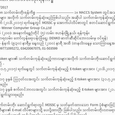
/2017
en သက်တမ်းတိုးရန်ကိစ္စ ------------------------------------ ၁။ MACCS System 
ား အလိုက် သက်တမ်းကုန်ဆုံးမည်ဖြစ်ပါသည်။ အဆိုပါ သက်တမ်းကုန်ဆုံးမည့် E
 (၂၀.၆.၂၀၁၇) ရက်နေ့တွင် MOSSC မှ အောက်ပါလိပ်စာတွင် စတင်ဆောင်ရွက်
 Winner Computer Group Co.,Ltd
 (၂၀ဝ)၊ အနောက်ရွှေဂုံတိုင် (၅) လမ်း၊ ဗဟန်းမြို့နယ်၊ ရန်ကုန်။
စာရလမ်း၊ တော်လှန်ရေးပန်းခြံရှေ့၊ DENKO ဓာတ်ဆီဆိုင်ဘေးလမ်းမှ ဝင်ရန်)
်- နံနက် (၉:၃၀) နာရီမှ နေ့လည် (၂:ဝ၀) နာရီ အထိ (တနင်္လာနေ့မှ သောကြာနေ့အ
- 09771095272, 03420067075, 01-503599
token များ၏ သက်တမ်းကုန်ဆုံးမည့်ကာလများအလိုက် သက်တမ်းတိုးဆောင်ရွက်
် -
၁.၇.၂၀၁၇) ရက်နေ့တွင် သက်တမ်းကုန်ဆုံးမည့် E-token များအား (၂၀.၆.၂၀၁၇
။
၁၇ ခုနှစ် သြဂုတ်လအတွင်း သက်တမ်းကုန်ဆုံးမည့် E-token များအား (၃၁.၇.၂
ရမည်။
၁၇ ခုနှစ် စက်တင်ဘာလအတွင်း သက်တမ်းကုန်ဆုံးမည့် E-token များအား (၂၁.
်ရွက်သွားရမည်။
်တမ်းတိုး ဆောင်ရွက်ရာတွင် MOSSC မှ သတ်မှတ်ထားသော Form ပုံစံများဖြင့်
ဏီများ၏ E-mail လိပ်စာများသို့ ပေးပို့ထားပြီး ဖြစ်ပါသည်။ သက်တမ်းတို