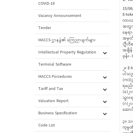
COVID-19
15/06
E-tok
Vacancy Announcement
ကာလမျ
အတွက်
Tender
နေရာ-
အမှတ်
MACCS ဌာနခွဲ၏ ကြေညာချက်များ
(ဦးဝိ
အချိန
Intellectual Property Regulation
ဖုန်း
Terminal Software
၂။ E-
ပါသည
MACCS Porcedures
(က)(၃
ရမည်
Tariff and Tax
(ခ)၂၀
သွား
Valuation Report
(ဂ)၂၀
ဆောင
Business Specification
၃။ သက
Code List
ကုမ္ပ