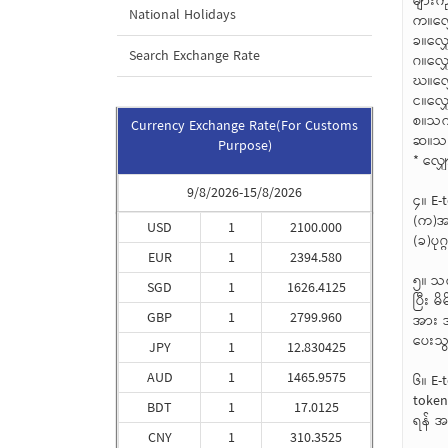
များ
National Holidays
က။လျှေ
ခ။လျှ
Search Exchange Rate
ဂ။လျှ
ဃ။လျှ
င။လျှ
စ။သက်
Currency Exchange Rate(For Customs
ဆ။သက်
Purpose)
* လျှ
9/8/2026-15/8/2026
၄။ E-
(က)အစ
USD
1
2100.000
(ခ)ပု
EUR
1
2394.580
၅။ သက
SGD
1
1626.4125
ပြီး 
GBP
1
2799.960
အား အ
ပေးသွ
JPY
1
12.830425
AUD
1
1465.9575
၆။ E-
token
BDT
1
17.0125
ရန် 
CNY
1
310.3525