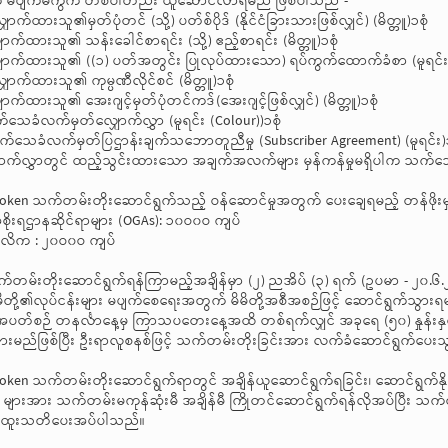
ကို မပျက်မကွက် တစ်ပါတည်း ယူဆောင်လာရမည် ဖြစ်ပါသည် -
ာက်ထားသူ၏မှတ်ပုံတင် (သို့) ပတ်စ်ပိုဒ် (နိုင်ငံခြားသားဖြစ်လျှင်) (မိတ္တူ)၁စုံ
ောက်ထားသူ၏ သန်းခေါင်စာရင်း (သို့) ဧည့်စာရင်း (မိတ္တူ)၁စုံ
ောက်ထားသူ၏ ((၁) ပတ်အတွင်း ပြုလုပ်ထားသော) ရပ်ကွက်ထောက်ခံစာ (မူရင်း)
ောက်ထားသူ၏ ကုမ္ပဏီလိုင်စင် (မိတ္တူ)၁စုံ
ောက်ထားသူ၏ အေးဂျင့်မှတ်ပုံတင်ကဒ်(အေးဂျင့်ဖြစ်လျှင်) (မိတ္တူ)၁စုံ
သေခံလက်မှတ်လျှောက်လွှာ (မူရင်း (Colour))၁စုံ
သေခံလက်မှတ်ပြဌာန်းချက်သဘောတူညီမှု (Subscriber Agreement) (မူရင်း)၁
ောက်လွှာတွင် ထည့်သွင်းထားသော အချက်အလက်များ မှန်ကန်မှုမရှိပါက သက်သ
token သက်တမ်းတိုးဆောင်ရွက်သည့် ဝန်ဆောင်မှုအတွက် ပေးချေရမည့် တန်ဖိုး
ိုးရဌာနဆိုင်ရာများ (OGAs): ၁၀ဝ၀ဝ ကျပ်
ဂ္ဂလိက : ၂၀ဝ၀ဝ ကျပ်
်တမ်းတိုးဆောင်ရွက်ရန်ကြာမည့်အချိန်မှာ (၂) ညအိပ် (၃) ရက် (ဥပမာ - ၂၀.၆.
မိမိတို့၏လုပ်ငန်းများ မပျက်စေရေးအတွက် မိမိတို့အစီအစဉ်ဖြင့် ဆောင်ရွက်သွာ
ပတ်စဉ် တနင်္လာနေ့မှ ကြာသပတေးနေ့အထိ တစ်ရက်လျှင် အခုရေ (၅၀) နှုန်းနှင
ားမည်ဖြစ်ပြီး ဦးရာလူစနစ်ဖြင့် သက်တမ်းတိုးခြင်းအား လက်ခံဆောင်ရွက်ပေး
token သက်တမ်းတိုးဆောင်ရွက်ရာတွင် အချိန်ယူဆောင်ရွက်ရခြင်း၊ ဆောင်ရွက်နိုင်သ
 များအား သက်တမ်းမကုန်ဆုံးမီ အချိန်မီ ကြိုတင်ဆောင်ရွက်ရန်လိုအပ်ပြီး သက်တ
အထူးသတိပေးအပ်ပါသည်။