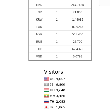
HKD
1
267.7625
INR
1
21.880
KRW
1
1.44035
LAK
1
0.09265
MYR
1
513.450
RUB
1
26.700
THB
1
62.4325
VND
1
0.0798