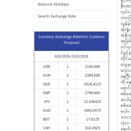
National Holidays
Search Exchange Rate
Currency Exchange Rate(For Customs
Purpose)
9/8/2026-15/8/2026
USD
1
2100.000
EUR
1
2394.580
SGD
1
1626.4125
GBP
1
2799.960
JPY
1
12.830425
AUD
1
1465.9575
BDT
1
17.0125
CNY
1
310.3525