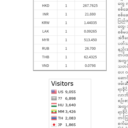
HKD
1
267.7625
INR
1
21.880
KRW
1
1.44035
LAK
1
0.09265
MYR
1
513.450
RUB
1
26.700
THB
1
62.4325
VND
1
0.0798