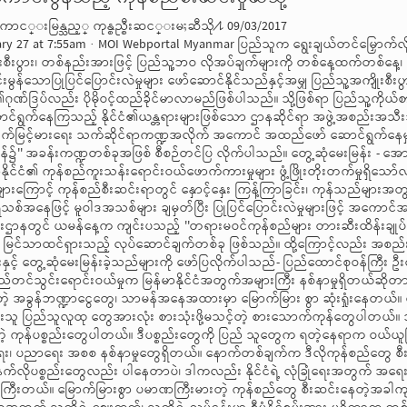
ုေကာင္းမြန္သည့္ ကုန္စည္စီးဆင္းမႈဆီသို႔ 09/03/2017
်သူ့ကိုယ်စား နိုင်ငံတော်၏ အရေးအရာကိစ္စအရပ်ရပ်ကို တာဝန်ယူဆောင်ရွက်နေကြသည့် နိုင်ငံ၏ယန္တရားများဖြစ်သော ဌာနဆိုင်ရာ အဖွဲ့အစည်းအသီးသီးအနေဖြင့် နိုင်ငံတော်နှင့် နိုင်ငံသားတို့၏ အကျိုးစီးပွား တိုးတက်မြင့်မားရေး သက်ဆိုင်ရာကဏ္ဍအလိုက် အကောင် အထည်ဖော် ဆောင်ရွက်နေမှုများကို ပြည်သူများသိရှိနိုင်ရန်အတွက် ''တက်ကြွအားသွန်နိုင်ငံ့ဝန်၌'' အခန်းကဏ္ဍတစ်ခုအဖြစ် စီစဉ်တင်ပြ လိုက်ပါသည်။ တွေ့ဆုံမေးမြန်း - အောင်နိုင်(သတင်းစဉ်) ဓာတ်ပုံ - အေးသန်း (သတင်းစဉ်) မြန်မာနိုင်ငံ၏ ကုန်စည်ကူးသန်းရောင်းဝယ်ဖောက်ကားမှုများ ဖွံ့ဖြိုးတိုးတက်မှုရှိသော်လည်း အခွန်အခများ လေလွင့်ဆုံးရှုံးနေခြင်း၊ အကျင့်ပျက်ခြစားမှုများကြောင့် ကုန်စည်စီးဆင်းရာတွင် နှောင့်နှေး ကြန့်ကြာခြင်း၊ ကုန်သည်များအတွက် အခက်အခဲများရှိနေခြင်းစသည့် ကိစ္စရပ်များအပေါ် အစိုးရသစ်အနေဖြင့် မူဝါဒအသစ်များ ချမှတ်ပြီး ပြုပြင်ပြောင်းလဲမှုများဖြင့် အကောင်အထည်ဖော်ဆောင် ရွက်လျက်ရှိရာ စီမံကိန်းနှင့်ဘဏ္ဍာရေးဝန်ကြီးဌာနတွင် ယမန်နေ့က ကျင်းပသည့် ''တရားမဝင်ကုန်စည်များ တားဆီးထိန်းချုပ်ရေးစီမံချက်နှင့် ပတ်သက်သည့် ညှိနှိုင်းအစည်းအဝေး''သည်လည်း မြင်သာထင်ရှားသည့် လုပ်ဆောင်ချက်တစ်ခု ဖြစ်သည်။ ထို့ကြောင့်လည်း အစည်းအဝေးတွင် တက်ရောက်ဆွေးနွေးခဲ့ကြသည့် တာဝန်ရှိသူများနှင့် တွေ့ဆုံမေးမြန်းခဲ့သည်များကို ဖော်ပြလိုက်ပါသည်- ပြည်ထောင်စုဝန်ကြီး ဦးကျော်ဝင်း (စီမံကိန်းနှင့်ဘဏ္ဍာရေးဝန်ကြီးဌာန) တရားမဝင် ကုန်စည်တင်သွင်းရောင်းဝယ်မှုက မြန်မာနိုင်ငံအတွက်အများကြီး နစ်နာမှုရှိတယ်ဆိုတာ အထူးပြောစရာမလိုပါဘူး။ နိုင်ငံတော်အတွက် ရသင့်ရထိုက်တဲ့ အခွန်ဘဏ္ဍာငွေတွေ၊ သာမန်အနေအထားမှာ မြောက်မြား စွာ ဆုံးရှုံးနေတယ်။ တင်သွင်းတဲ့ ကုန်ပစ္စည်း တွေကလည်းပဲ ပြည်တွင်း မှာရှိတဲ့ စားသုံးသူ ပြည်သူလူထု တွေအားလုံး စားသုံးဖို့မသင့်တဲ့ စားသောက်ကုန်တွေပါတယ်။ သုံးစွဲဖို့ မသင့်တဲ့ ကုန်ပစ္စည်းတွေပါတယ်။ အရည်အသွေးမပြည့်တဲ့ ကုန်ပစ္စည်းတွေပါတယ်။ ဒီပစ္စည်းတွေကို ပြည် သူတွေက ရတဲ့နေရာက ဝယ်ယူပြီးတော့ မှီခိုသုံးစွဲနေ ရတဲ့အခါ သူတို့အတွက် ကျန်းမာရေး၊ လူမှုရေး၊ ပညာရေး အစစ နစ်နာမှုတွေရှိတယ်။ နောက်တစ်ချက်က ဒီလိုကုန်စည်တွေ စီးဆင်းမှုနဲ့အတူ အရေးကြီးတဲ့ မူးယစ်ဆေးဝါးတွေ၊ လက်နက်လိုပစ္စည်းတွေလည်း ပါနေတာပဲ၊ ဒါကလည်း နိုင်ငံရဲ့ လုံခြုံရေးအတွက် အရေးကြီးတယ်။ နိုင်ငံရဲ့ အနာဂတ်လူငယ်တွေအတွက် အရေးကြီးတယ်။ မြောက်မြားစွာ ပမာဏကြီးမားတဲ့ ကုန်စည်တွေ စီးဆင်းနေတဲ့အခါကျတော့ ပြည်တွင်းမှာ ရှိတဲ့ ပြည်တွင်းထုတ်လုပ်တဲ့ လုပ်ငန်းရှင်တွေအတွက် သူတို့ရဲ့ ဈေးကွက်၊ သူတို့ရဲ့ လုပ်ငန်းမှာ စီမံနိုင်စွမ်းအား မရှိတာက တစ်ပိုင်း၊ ကြီးမားတဲ့ ပမာဏတွေ၊ ထုထည်တွေကို ပြန်ပြီးတော့ မှီအောင်ထုတ်လုပ်ဖို့က သူတို့အတွက် အခက်အခဲ ရှိတယ်၊ ဈေးကွက်တွေပျောက်နေ တယ်။ ဈေးကွက်ပျောက် နေတဲ့အခါ သူတို့မှာ ထုတ်လုပ်မှုလုပ်ငန်းတွေ ကျဆင်းတယ်။ လုပ်ငန်းရှင်တွေအတွက် အခက်အခဲ ဖြစ်တယ် ဆိုတာဟာ နိုင်ငံတော်ရဲ့ စီးပွားရေးတိုးတက်မှုကို ကြီးမားတဲ့ အဟန့်အတားဖြစ်လာပါတယ်။ ဒါ့အပြင် တရားမဝင်ကားတွေ မြောက်မြားစွာ ဝင်နေပါတယ်။ ဒီလိုဖြစ်ပျက်တဲ့ ကိစ္စဟာ နိုင်ငံမှာ အခုမှ စဖြစ်တာမဟုတ်ဘူး။ လွန်ခဲ့တဲ့ လေးငါး ဆယ်နှစ်လောက် ကတည်းက စပြီးတော့ ဖြစ်လာတဲ့ ဖြစ်စဉ်ကြီးမှာ ပြန်စဉ်း စားကြည့်ရင် နိုင်ငံတော်က ဘယ်လောက်အထိ ဆုံးရှုံးနစ်နာနေတယ်ဆိုတာ တစ်နိုင်ငံလုံးပြည်သူတွေ အားလုံးလည်း သိတယ်။ သက်ဆိုင်ရာအဖွဲ့အစည်း အားလုံးလည်းသိတယ်။ တိုင်းဒေသကြီးအစိုးရအဖွဲ့၊ ပြည်နယ်အစိုးရအဖွဲ့ အားလုံးသိတယ်။ သိသိကြီးနဲ့ ဒီလိုပဲ လက်လျှော့နေမယ်ဆိုရင် တာဝန်မကျေရာရောက်မယ်။ ဖြစ်နေတဲ့ အဖြစ်အပျက်တွေကို နည်းလမ်း အမှန်ကိုရှာပြီး ကျော်လွှားမှသာ တာဝန်ရှိတဲ့သူတွေက တာဝန်ကျေ ရာ ရောက်မယ်။ ဒီခံယူချက်ကြောင့် တရားမဝင်ကုန်စည် တွေတားဆီး ထိန်းချုပ်ရေးကို ဆောင်ရွက်ဖို့ရာ သန္နိဋ္ဌာန် ချထားတာဖြစ်ပါတယ်။ နောက်တစ်ချက်က အခုဖွင့်ထားတဲ့စခန်းတွေက အရင်ဖွင့်ခဲ့တဲ့ စခန်းတွေကို ယာယီခဏပြန်ပြီးတော့ တည်ထားတဲ့သဘောဖြစ်ပါတယ်။ လုပ်ငန်းတွေ လုံးဝမလုပ် သေးပါဘူး။ သက်ဆိုင်ရာ ပြည်နယ်၊ တိုင်းဒေသကြီး အစိုးရတွေနဲ့ သက်ဆိုင်ရာ ဝန်ကြီးဌာနအသီးသီးက အတွေ့အကြုံရှိတဲ့ ပုဂ္ဂိုလ်တွေနဲ့ ပေါင်း စပ်ပြီးတော့မှ ဒီဌာနတွေကို ဘယ်နေရာတွေမှာ အချက်အချာကျကျ ဖွင့်မယ်ဆိုတာဟာ တကယ့်စီမံချက်ကြီး ပြီးတဲ့အခါကျရင် အတည်ဖြစ်မှာပါ။ အခုဟာကတော့ ယာယီထားပြီးတော့ လေ့လာစုံစမ်းမှု လုပ်နေတဲ့အဆင့် ပဲဖြစ်ပါတယ်။ စစ်ဆေးမှုတော့ လုံးဝမလုပ်သေးပါဘူး။ စစ်ဆေးမှု လုပ်ဖို့အတွက် သက်ဆိုင်ရာအဖွဲ့အစည်းတွေက နေပြီးတော့ ဝိုင်းပြီးပြော နေတဲ့ အချက်တွေရှိပါတယ်။ အဲဒီအချက်တွေ ကို ပြန်ပြီးတော့ ပေါင်းစပ်လုပ်လိုက်ရင် တစ်အချက်က ကုန်စည် စီးဆင်းမှုကို နှောင့်နှေးစေတယ်၊ ရပ်တန့်စေတယ်ဆိုတဲ့ အချက်၊ နှစ်အချက်ကတော့ ပုပ်သိုးပျက်စီးလွယ်တဲ့ပစ္စည်းတွေကို စစ်ဆေးမယ်ဆိုရင် တင်ပို့ရောင်းဝယ်တဲ့ပုဂ္ဂိုလ်တွေ ဆုံးရှုံးတယ်ဆိုတဲ့အချက်၊ ဒါအဓိကအချက်ပေါ့။ အဲဒီ အချက် နှစ်ချက်ကို ပြန်စဉ်းစားရင် အရင်တုန်းက စစ်ဆေးတဲ့ စစ်ဆေးနည်းလမ်းက ဂိတ်ပေါက်တစ်ခုတည်း ရှိတယ်။ ကားတစ်စီးဖြတ်သန်းသွားတယ်။ အခုဆိုရင် ဂိတ်ပေါက်ငါးခုလည်း ထားရင်ထားမယ်။ ဆယ်ခုလည်း ထားရင်ထားမယ်၊ တစ်ကြိမ်တည်းမှာ ကားဆယ်စီးဖြတ်သန်းသွားခွင့်ပြုမယ်။ သို့သော် အဲဒီကားဆယ်စီးလုံးကို စစ်ဆေးချင်မှ စစ်ဆေးမယ်။ ကျွန်တော်တို့ စီမံထားတဲ့ အစီအမံအရ သတင်းအချက်အလက်တွေ ပေးနိုင်မယ့် ပုဂ္ဂိုလ်တွေ နေရာတိုင်းမှာ လျှို့ဝှက်နည်းစနစ်နဲ့ထားမယ်။ သူတို့တွေက ပေးလာတဲ့ သတင်းအရ ခိုင်မာမှုတွေအပေါ်မှာ မူတည်ပြီးတော့ စစ်ဆေးသင့်တဲ့ကား ဆိုရင်တော့ မြေလှန် စစ်မှာပဲ၊ ပြတ်ပြတ်သားသားကို စစ်မှာ၊ စစ်ဆေးစရာမလိုတဲ့ ကားဆိုရင်လည်း စီးဆင်းမှုကို လုံးဝမထိခိုက်စေဘဲနဲ့ လွတ်လွတ်လပ်လပ်ပဲ စီးဆင်းခွင့်ပေးမယ်။ ထို့အတူ လုံးဝ လွတ်လပ်ခွင့်ပေးပြီးတော့ စီးဆင်းမှုပေးတဲ့ ကားတွေမှာလည်း မလိုလားအပ်တဲ့ ကုန်စည်တွေ ပါသွားနိုင်တာကြောင့် လိုအပ်ရင် လည်း ရှောင်တခင်စစ်ဆေးတဲ့ နည်းလမ်းကို လည်းသုံးပါမယ်။ လွှတ်လိုက်တဲ့ကားတွေမှာ တစ်စီး တလေပဲဖြစ်ဖြစ် လိုက်ပြီးတော့ ရှောင် တခင် စစ်တာတွေ လုပ်မယ်ဆိုရင် ကုန်စည်စီးဆင်းမှုဟာ လုံးဝရပ်တန့်စရာ မရှိပါဘူး။ အရင်တုန်းက လူနည်းနည်းနဲ့ စစ်ဆေးတာကို လူအယောက် တစ်ရာနဲ့ စစ်ဆေးရင် စစ်ဆေးမယ်။ အရင်တုန်းက ဂိတ်ပေါက်တစ်ပေါက် တည်းထားတာကိုလည်း ဂိတ်ပေါက် လေးငါးဆယ်ခု ထားသင့်ရင် ထားပြီးတော့ စစ်ဆေးသွားမှာဖြစ်တဲ့အတွက် ကုန်စည်စီးဆင်းမှုကို ဘာမှ အဟန့်အတားမဖြစ်စေပါဘူး။ နောက်တစ်ချက်က ပုပ်သိုးပျက်စီးနိုင်တဲ့ ပစ္စည်းတွေ ပြည်တွင်း ကနေ နိုင်ငံခြားကို ပို့တယ်။ ပြည်ပကနေ နိုင်ငံတွင်းကို ဝင်တယ်။ နိုင်ငံတွင်း ကနေ ပြည်ပပို့တာက ပိုများတယ်။ ရေထွက်ကုန်ပစ္စည်းတွေ၊ သစ်သီး ဝလံတွေ၊ ဒါတွေနဲ့ ပတ်သက်ရင် ကျွန်တော်တို့ လုံးဝမစစ်ဘူး၊ ဘယ်မှာ စစ်မလဲဆိုရင် သူတို့စပြီး ကုန်တင်တဲ့နေရာမှာ အတတ်နိုင်ဆုံး စစ်မယ်။ ပြီးရင် ကုန်ချတဲ့နေရာမှာ တတ်နိုင်သလောက်စစ်မယ်။ စီးဆင်းတဲ့ ဂိတ်တွေမှာတော့ မစစ်ဘူး။ ဒါက ကျွန်တော်တို့ရဲ့ မူလလျာထားချက်ပဲ။ အဲဒီတော့ ကုန်ချတဲ့အခါမှာ စစ်မယ်၊ ကုန်တင်တဲ့အခါ လည်းစစ်မယ်။ ဒီနှစ်ချက်ကို ကျွန်တော်တို့ ဖိဖိစီး