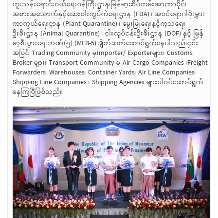
ကူးသန်းရောင်းဝယ်ရေးဝန်ကြီးဌာန၊မြန်မာ့ဆိပ်ကမ်းအာဏာပိုင်၊
အစားအသောက်နှင့်ဆေးဝါးကွပ်ကဲရေးဌာန (FDA) ၊ အပင်ရောဂါပိုးမွှား
ကာကွယ်ရေးဌာန (Plant Quarantine) ၊ မွေးမြူရေးနှင့်ကုသရေး
ဦးစီးဌာန (Animal Quarantine) ၊ ငါးလုပ်ငန်းဦးစီးဌာန (DOF) နှင့် မြန်
မာ့စီးပွားရေးဘဏ်(၅) (MEB-5) ချိတ်ဆက်ဆောင်ရွက်နေပါသည်၊၄င်း
အပြင် Trading Community မှImporter/ Exporterများ၊ Customs
Broker များ၊ Transport Community မှ Air Cargo Companies ၊Freight
Forwarders၊ Warehouses၊ Container Yards၊ Air Line Companies၊
Shipping Line Companies ၊ Shipping Agencies များပါဝင်ဆောင်ရွက်
နေကြပြီဖြစ်သည်။