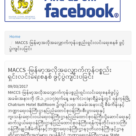
Home
MACCS -မြန်မာ့အလိုအလျှောက်ကုန်ပစ္စည်းရှင်းလင်းရေးစနစ် ဖွင့်
ပွဲကျင်းပခြင်း
MACCS -မြန်မာ့အလိုအလျှောက်ကုန်ပစ္စည်း
ရှင်းလင်းရေးစနစ် ဖွင့်ပွဲကျင်းပခြင်း
09/03/2017
MACCS -မြန်မာ့အလိုအလျှောက်ကုန်ပစ္စည်းရှင်းလင်းရေးစနစ်ဖွင့်ပွဲ
အခမ်းအနားကို (၆.၁.၂၀၁၇)ရက်နေ့ မနက်(၁၀)နာရီခွဲခန့်တွင် ရန်ကုန်မြို့
Chatrium Hotel BallRoom ၌ကျင်းပရာ အခမ်းအနားသို့ စီမံကိန်းနှင့်
ဘဏ္ဍာရေးဝန်ကြီးဌာနပြည်ထောင်စုဝန်ကြီး၊စီးပွားရေးနှင့်
ကူးသန်းရောင်းဝယ်ရေးဝန်ကြီးဌာနပြည်ထောင်စုဝန်ကြီး၊ပို့ဆောင်ရေးနှင့်
ဆက်သွယ်ရေးဝန်ကြီးဌာနပြည်ထောင်စုဝန်ကြီး၊ရန်ကုန်တိုင်းဒေသကြီး
ဝန်ကြီးချုပ်၊စီမံကိန်းနှင့်ဘဏ္ဍာရေးဝန်ကြီးဌာနဒုတိယဝန်ကြီးနှင့်ဌာန
ဆိုင်ရာအကြီးအကဲများ၊ ဂျပန်နိုင်ငံ ဘဏ္ဍာရေးဝန်ကြီးဌာနမှ State