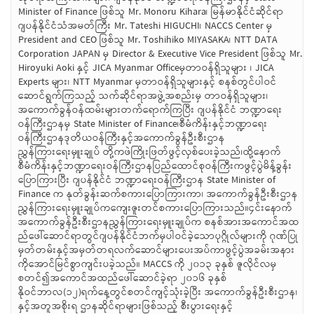
Minister of Finance ဖြစ်သူ Mr. Monoru Kihara၊ မြန်မာနိုင်ငံဆိုင်ရာ
ဂျပန်နိုင်ငံသံအမတ်ကြီး Mr. Tateshi HIGUCHI၊ NACCS Center မှ
President and CEO ဖြစ်သူ Mr. Toshihiko MIYASAKA၊ NTT DATA
Corporation JAPAN မှ Director & Executive Vice President ဖြစ်သူ Mr.
Hiroyuki Aoki နှင့် JICA Myanmar Officeမှတာဝန်ရှိသူများ ၊ JICA
Experts များ၊ NTT Myanmar မှတာဝန်ရှိသူများနှင့် စနစ်တွင်ပါဝင်
ဆောင်ရွက်ကြသည့် သက်ဆိုင်ရာအဖွဲ့အစည်းမှ တာဝန်ရှိသူများ၊
အကောက်ခွန်ဝန်ထမ်းများတက်ရောက်ကြပြီး ဂျပန်နိုင်ငံ ဘဏ္ဍာရေး
ဝန်ကြီးဌာနမှ State Minister of Finance၊စီမံကိန်းနှင့်ဘဏ္ဍာရေး
ဝန်ကြီးဌာနဒုတိယဝန်ကြီးနှင့်အကောက်ခွန်ဦးစီးဌာန
ညွှန်ကြားရေးမှူးချုပ် တို့ကဖဲကြိုးဖြတ်ဖွင့်လှစ်ပေးခဲ့သည်၊ထို့နောက်
စီမံကိန်းနှင့်ဘဏ္ဍာရေးဝန်ကြီးဌာနပြည်ထောင်စုဝန်ကြီးကဖွင့်ပွဲမိန့်ခွန်း
ပြောကြားပြီး ဂျပန်နိုင်ငံ ဘဏ္ဍာရေးဝန်ကြီးဌာန State Minister of
Finance က နုတ်ခွန်းဆက်စကားပြောကြားကာ၊ အကောက်ခွန်ဦးစီးဌာန
ညွှန်ကြားရေးမှူးချုပ်ကကျေးဇူးတင်စကားပြောကြားသည်။၄င်းနောက်
အကောက်ခွန်ဦးစီးဌာနညွှန်ကြားရေးမှူးချုပ်က စနစ်အားအကောင်အထ
ည်ဖေါ်ဆောင်ရာတွင်ဂျပန်နိုင်ငံဘက်မှပါဝင်ခဲ့သောပုဂ္ဂိုလ်များကို ဂုဏ်ပြု
မှတ်တမ်းနှင့်အမှတ်တရလက်ဆောင်များပေးအပ်ကာဖွင့်ပွဲအခမ်းအနား
ကိုအောင်မြင်စွာကျင်းပခဲ့သည်။ MACCS ကို ၂၀၁၃ ခုနှစ် ဇူလိုင်လမှ
စတင်၍အကောင်အထည်ဖေါ်ဆောင်ခဲ့ရာ ၂၀၁၆ ခုနှစ်
နိုဝင်ဘာလ(၁၂)ရက်နေ့တွင်စတင်ကျင့်သုံးခဲ့ပြီး အကောက်ခွန်ဦးစီးဌာန၊
နှင့်အတူအစိုးရ ဌာနဆိုင်ရာများဖြစ်သည့် စီးပွားရေးနှင့်