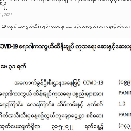
ရှိ
1, 2022
-19 ရောဂါကာကွယ်ထိန်းချုပ် ကုသရေး ဆေးနှင့်ဆေးပစ္စည်းများ နေ့စဉ်စစ်ဆေး