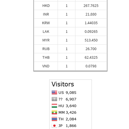
HKD
1
267.7625
INR
1
21.880
KRW
1
1.44035
LAK
1
0.09265
MYR
1
513.450
RUB
1
26.700
THB
1
62.4325
VND
1
0.0798