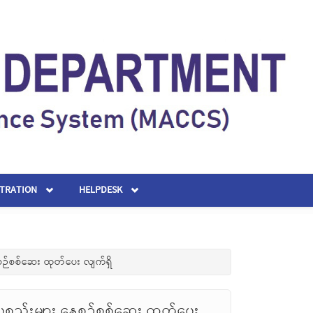
STRATION
HELPDESK
စဉ်စစ်ဆေး ထုတ်ပေး လျက်ရှိ
စ္စည်းများ နေ့စဉ်စစ်ဆေး ထုတ်ပေး