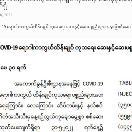
ရှိ
0, 2022
-19 ရောဂါကာကွယ်ထိန်းချုပ် ကုသရေး ဆေးနှင့်ဆေးပစ္စည်းများ နေ့စဉ်စစ်ဆေး