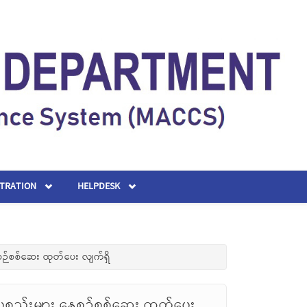
STRATION
HELPDESK
စဉ်စစ်ဆေး ထုတ်ပေး လျက်ရှိ
စ္စည်းများ နေ့စဉ်စစ်ဆေး ထုတ်ပေး