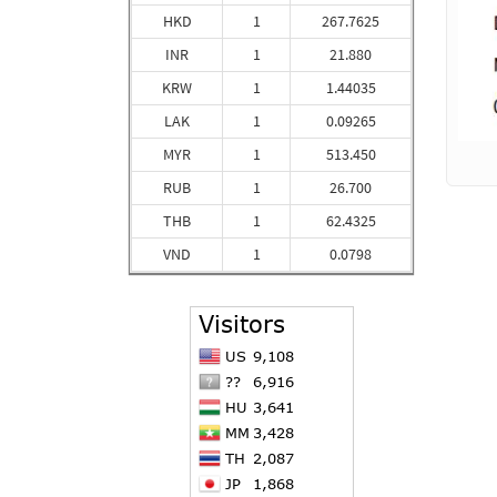
HKD
1
267.7625
INR
1
21.880
KRW
1
1.44035
LAK
1
0.09265
MYR
1
513.450
RUB
1
26.700
THB
1
62.4325
VND
1
0.0798