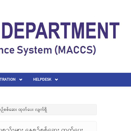
STRATION
HELPDESK
စဉ်စစ်ဆေး ထုတ်ပေး လျက်ရှိ
စ္စည်းများ နေ့စဉ်စစ်ဆေး ထုတ်ပေး