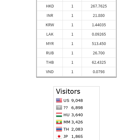
HKD
1
267.7625
INR
1
21.880
KRW
1
1.44035
LAK
1
0.09265
MYR
1
513.450
RUB
1
26.700
THB
1
62.4325
VND
1
0.0798