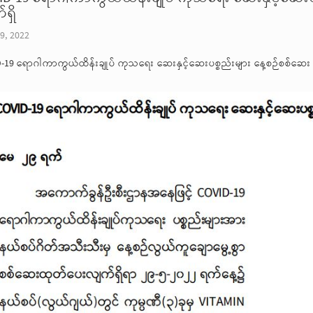
ရှိ
9, 2022
-19 ရောဂါကာကွယ်ထိန်းချုပ် ကုသရေး ဆေးနှင့်ဆေးပစ္စည်းများ နေ့စဉ်စစ်ဆေး