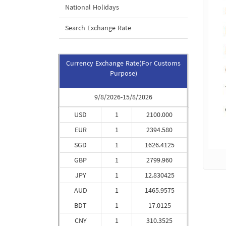
National Holidays
Search Exchange Rate
Currency Exchange Rate(For Customs
Purpose)
9/8/2026-15/8/2026
USD
1
2100.000
EUR
1
2394.580
SGD
1
1626.4125
GBP
1
2799.960
JPY
1
12.830425
AUD
1
1465.9575
BDT
1
17.0125
CNY
1
310.3525