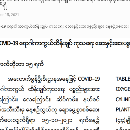
ရှိ
er 15, 2021
-19 ရောဂါကာကွယ်ထိန်းချုပ် ကုသရေး ဆေးနှင့်ဆေးပစ္စည်းများ နေ့စဉ်စစ်ဆေး