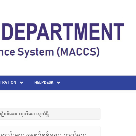
STRATION
HELPDESK
စဉ်စစ်ဆေး ထုတ်ပေး လျက်ရှိ
စ္စည်းများ နေ့စဉ်စစ်ဆေး ထုတ်ပေး