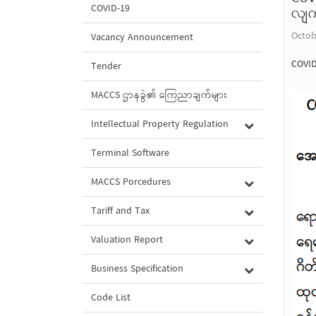
COVID-19
လျက်
Octob
Vacancy Announcement
COVID
Tender
MACCS ဌာနခွဲ၏ ကြေညာချက်များ
Intellectual Property Regulation
Terminal Software
MACCS Porcedures
Tariff and Tax
Valuation Report
Business Specification
Code List