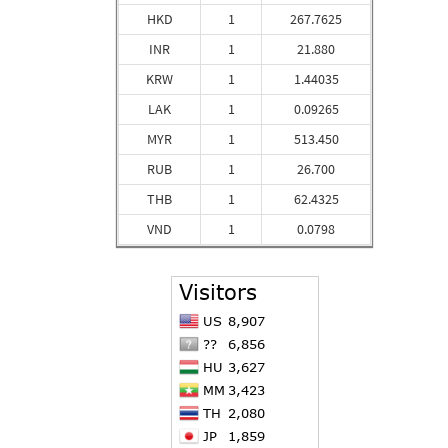
HKD
1
267.7625
INR
1
21.880
KRW
1
1.44035
LAK
1
0.09265
MYR
1
513.450
RUB
1
26.700
THB
1
62.4325
VND
1
0.0798