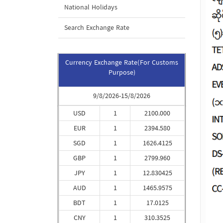
National Holidays
Search Exchange Rate
Currency Exchange Rate(For Customs
Purpose)
9/8/2026-15/8/2026
USD
1
2100.000
EUR
1
2394.580
SGD
1
1626.4125
GBP
1
2799.960
JPY
1
12.830425
AUD
1
1465.9575
BDT
1
17.0125
CNY
1
310.3525