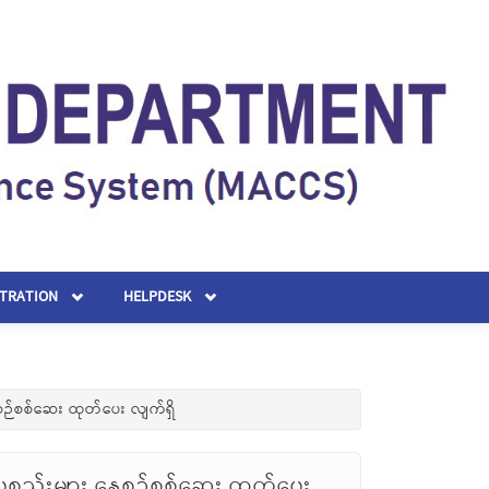
STRATION
HELPDESK
စဉ်စစ်ဆေး ထုတ်ပေး လျက်ရှိ
စ္စည်းများ နေ့စဉ်စစ်ဆေး ထုတ်ပေး