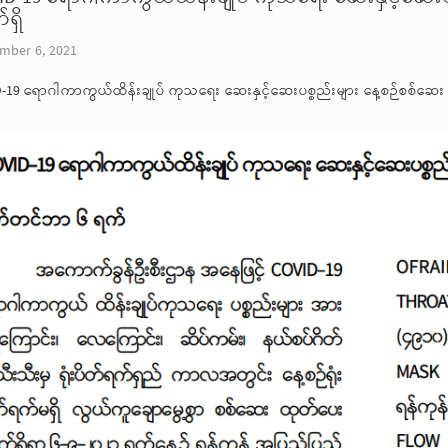
ရှိ
mber 6, 2021
-19 ရောဂါကာကွယ်ထိန်းချုပ် ကုသရေး ဆေးနှင့်ဆေးပစ္စည်းများ နေ့စဉ်စစ်ဆေး