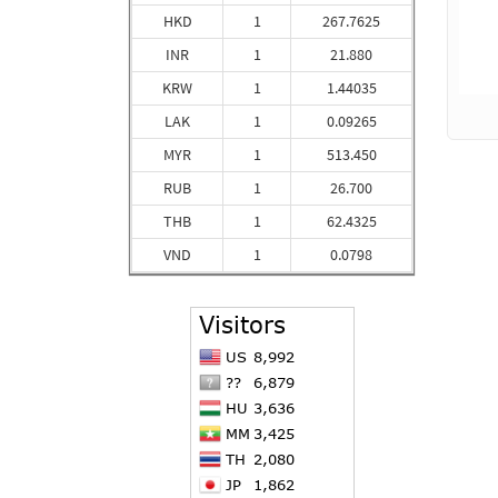
HKD
1
267.7625
INR
1
21.880
KRW
1
1.44035
LAK
1
0.09265
MYR
1
513.450
RUB
1
26.700
THB
1
62.4325
VND
1
0.0798