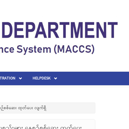
STRATION
HELPDESK
စဉ်စစ်ဆေး ထုတ်ပေး လျက်ရှိ
စ္စည်းများ နေ့စဉ်စစ်ဆေး ထုတ်ပေး