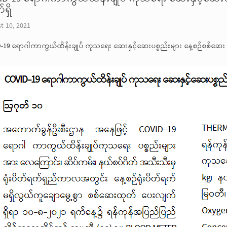
ရှိ
t 10, 2021
-19 ရောဂါကာကွယ်ထိန်းချုပ် ကုသရေး ဆေးနှင့်ဆေးပစ္စည်းများ နေ့စဉ်စစ်ဆေး