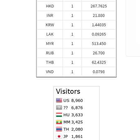
HKD
1
267.7625
INR
1
21.880
KRW
1
1.44035
LAK
1
0.09265
MYR
1
513.450
RUB
1
26.700
THB
1
62.4325
VND
1
0.0798