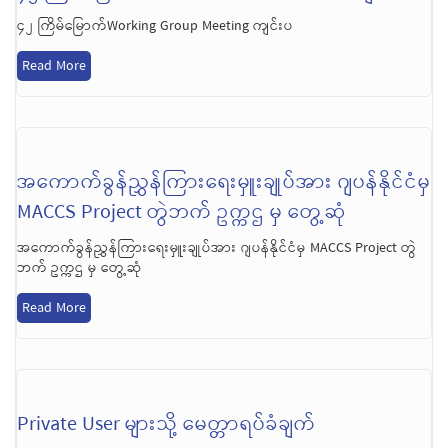
၄၂ ကြိမ်မြောက်Working Group Meeting ကျင်းပ
Read More
အကောက်ခွန်ညွှန်ကြားရေးမှူးချုပ်အား ဂျပန်နိုင်ငံမှ
MACCS Project တွဲဘက် ဥက္ကဌ မှ တွေ့ဆုံ
အကောက်ခွန်ညွှန်ကြားရေးမှူးချုပ်အား ဂျပန်နိုင်ငံမှ MACCS Project တွဲ
ဘက် ဥက္ကဌ မှ တွေ့ဆုံ
Read More
Private User များသို့ မေတ္တာရပ်ခံချက်