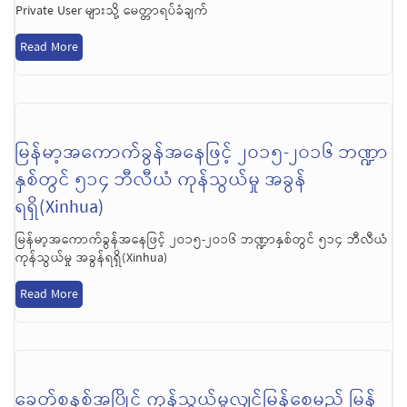
Private User များသို့ မေတ္တာရပ်ခံချက်
Read More
မြန်မာ့အကောက်ခွန်အနေဖြင့် ၂ဝ၁၅-၂ဝ၁၆ ဘဏ္ဍာ
နှစ်တွင် ၅၁၄ ဘီလီယံ ကုန်သွယ်မှု အခွန်
ရရှိ(Xinhua)
မြန်မာ့အကောက်ခွန်အနေဖြင့် ၂ဝ၁၅-၂ဝ၁၆ ဘဏ္ဍာနှစ်တွင် ၅၁၄ ဘီလီယံ
ကုန်သွယ်မှု အခွန်ရရှိ(Xinhua)
Read More
ခေတ်စနစ်အပြိုင် ကုန်သွယ်မှုလျင်မြန်စေမည့် မြန်