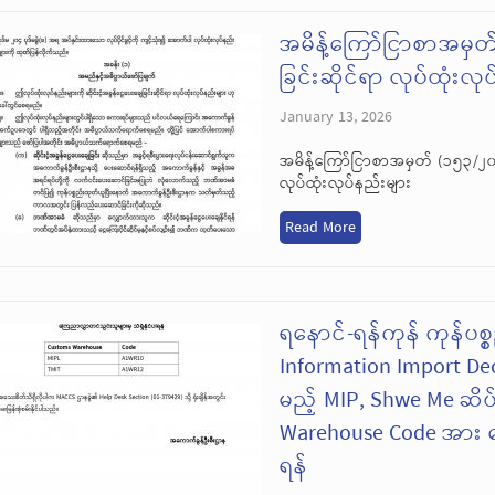
အမိန့်ကြော်ငြာစာအမှတ် 
ခြင်းဆိုင်ရာ လုပ်ထုံးလု
January 13, 2026
အမိန့်ကြော်ငြာစာအမှတ် (၁၅၃/၂၀၂၅)
လုပ်ထုံးလုပ်နည်းများ
Read More
ရနောင်-ရန်ကုန် ကုန်ပစ
Information Import De
မည့် MIP, Shwe Me ဆိ
Warehouse Code အား ကြ
ရန်