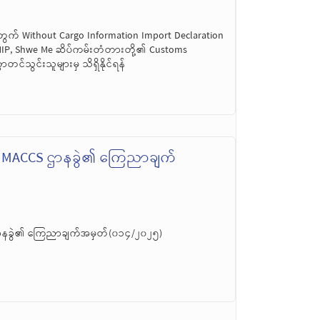
အတွက် Without Cargo Information Import Declaration
 MIP, Shwe Me ဆိပ်ကမ်းတံတားတို့၏ Customs
်သွင်းသူများမှ သိရှိနိုင်ရန်
၊ MACCS ဌာနခွဲ၏ ကြေညာချက်
ဌာနခွဲ၏ ကြေညာချက်အမှတ်(၀၁၄/၂၀၂၅)