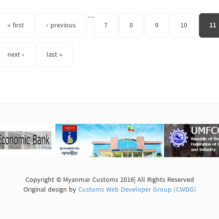
s
…
« first
‹ previous
7
8
9
10
11
next ›
last »
Copyright © Myanmar Customs 2016| All Rights Reserved
Original design by
Customs Web Developer Group (CWDG)