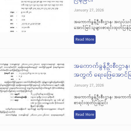
January 27, 2026
အကောက်ခွန်ဦးစီးဌာန၊ အလုပ်သင
အောင်မြင်သူများစာရင်းထုတ်ပြန်ခ
Read More
အကောက်ခွန်ဦးစီးဌာန၊
အတွက် ရေးဖြေအောင်မြင
January 27, 2026
အကောက်ခွန်ဦးစီးဌာန၊ အကောက်ခွ
စာရင်းထုတ်ပြန်ခြင်း
Read More