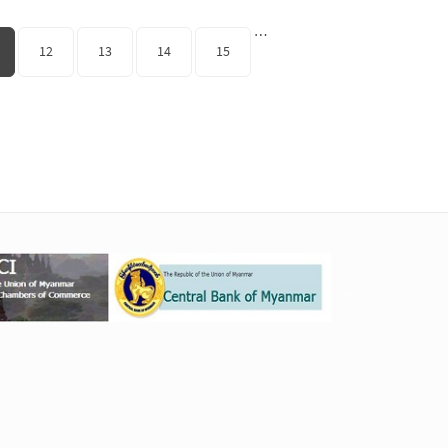
…
12
13
14
15