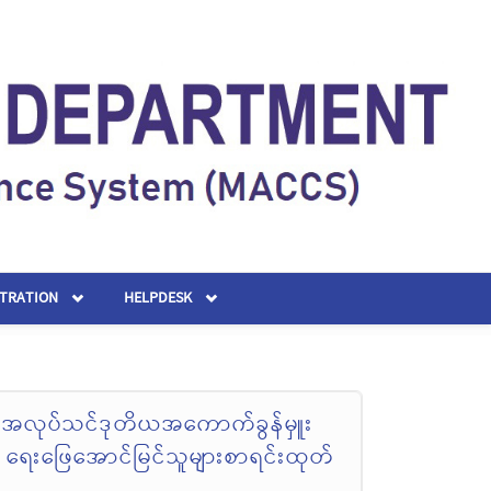
STRATION
HELPDESK
 အလုပ်သင်ဒုတိယအကောက်ခွန်မှူး
ရေးဖြေအောင်မြင်သူများစာရင်းထုတ်