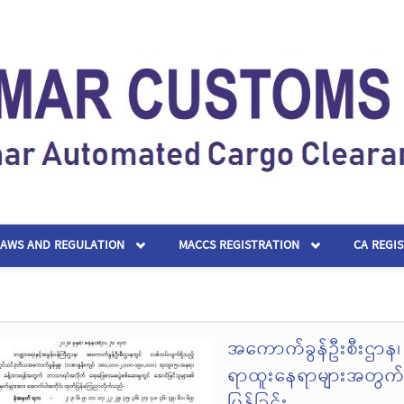
LAWS AND REGULATION
MACCS REGISTRATION
CA REGI
အကောက်ခွန်ဦးစီးဌာန၊
ရာထူးနေရာများအတွက် 
ပြန်ခြင်း