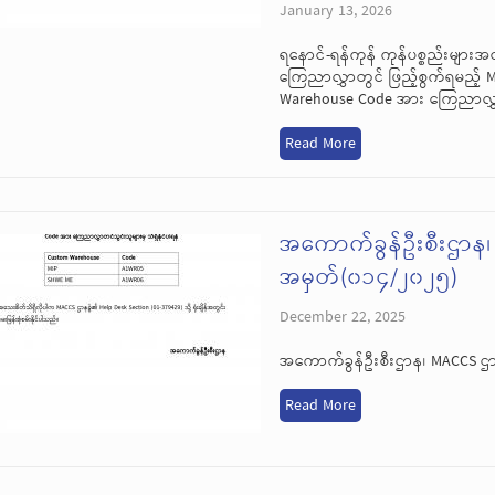
January 13, 2026
ရနောင်-ရန်ကုန် ကုန်ပစ္စည်းများ
ကြေညာလွှာတွင် ဖြည့်စွက်ရမည့်
Warehouse Code အား ကြေညာလွှာတင
Read More
အကောက်ခွန်ဦးစီးဌာန
အမှတ်(၀၁၄/၂၀၂၅)
December 22, 2025
အကောက်ခွန်ဦးစီးဌာန၊ MACCS 
Read More