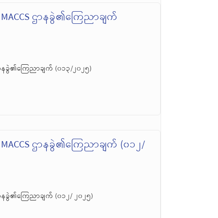
၊ MACCS ဌာနခွဲ၏ကြေညာချက်
ဌာနခွဲ၏ကြေညာချက် (၀၁၃/၂၀၂၅)
၊ MACCS ဌာနခွဲ၏ကြေညာချက် (၀၁၂/
ာနခွဲ၏ကြေညာချက် (၀၁၂/ ၂၀၂၅)