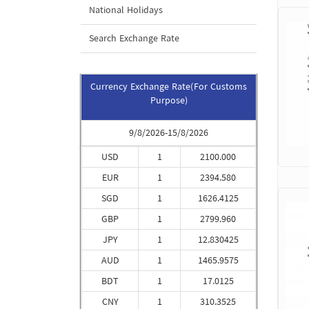
National Holidays
Search Exchange Rate
Currency Exchange Rate(For Customs
Purpose)
9/8/2026-15/8/2026
USD
1
2100.000
EUR
1
2394.580
SGD
1
1626.4125
GBP
1
2799.960
JPY
1
12.830425
AUD
1
1465.9575
BDT
1
17.0125
CNY
1
310.3525