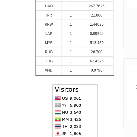
HKD
1
267.7625
INR
1
21.880
KRW
1
1.44035
LAK
1
0.09265
MYR
1
513.450
RUB
1
26.700
THB
1
62.4325
VND
1
0.0798