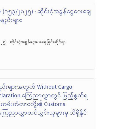
(၁၅၃/၂၀၂၅) - ဆိုင်းငံ့အခွန်ငွေပေးချေ
ပ်နည်းများ
 - ဆိုင်းငံ့အခွန်ငွေပေးချေခြင်းဆိုင်ရာ
္စည်းများအတွက် Without Cargo
claration ကြေညာလွှာတွင် ဖြည့်စွက်ရ
ပ်ကမ်းတံတားတို့၏ Customs
ေညာလွှာတင်သွင်းသူများမှ သိရှိနိုင်