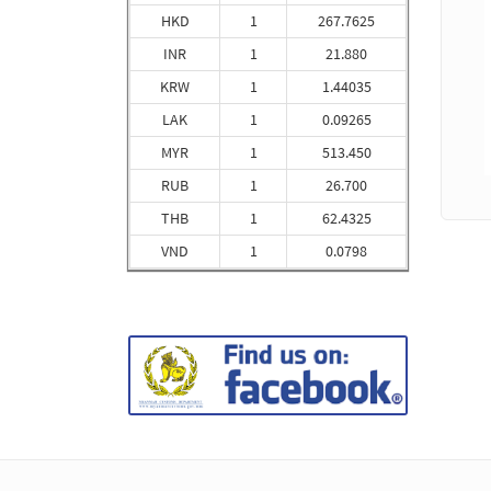
HKD
1
267.7625
INR
1
21.880
KRW
1
1.44035
LAK
1
0.09265
MYR
1
513.450
RUB
1
26.700
THB
1
62.4325
VND
1
0.0798