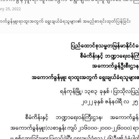
ry 25, 2022
်ခွန်မှူးရာထူးအတွက် ရွေးချယ်ခံရသူများ၏ အမည်စာရင်းထုတ်ပြန်ခြင်း