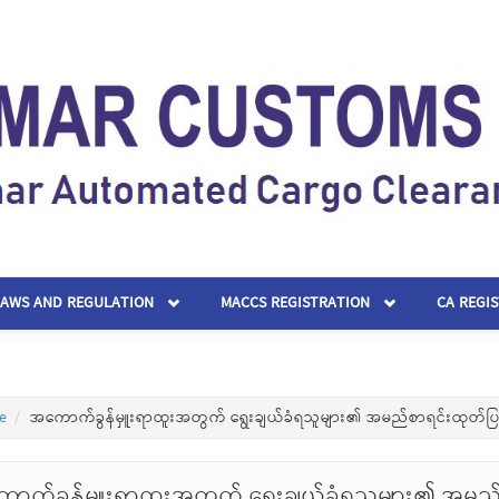
LAWS AND REGULATION
MACCS REGISTRATION
CA REGI
e
အကောက်ခွန်မှူးရာထူးအတွက် ရွေးချယ်ခံရသူများ၏ အမည်စာရင်းထုတ်ပြန
ာက်ခွန်မှူးရာထူးအတွက် ရွေးချယ်ခံရသူများ၏ အမည်စ